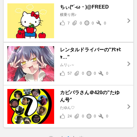
ちぃ(*´-ω・)@FREED
横乗り用♪
7
0
0
0
レンタルドライバーの"ｱﾋｬﾋ
ｬ…"
ムリぃ～
57
0
0
0
カピバラさん＠420の"たゆ
ん号"
たゆん♡
24
0
0
0