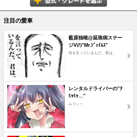
注目の愛車
藍原独唯@延珠病ステー
ジⅤの"Mr.ｼﾞｪｲﾑｽ"
何を言っているんだ、君は。
レンタルドライバーの"ｱ
ﾋｬﾋｬ…"
ムリぃ～