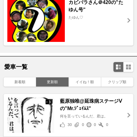
カピバラさん＠420の"た
ゆん号"
たゆん♡
愛車一覧
新着順
更新順
イイね！順
クリップ順
藍原独唯@延珠病ステージⅤ
3
+
の"Mr.ｼﾞｪｲﾑｽ"
何を言っているんだ、君は。
30
0
0
0