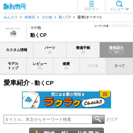
ログイン
メニュー
みんカラ
車種別
その他
動くCP
愛車(オーナー)
ユーザー評価：
-
その他
動くCP
パーツ
整備手帳
愛車紹介
カスタム情報
(0)
(0)
(4)
モデル
レビュー
燃費
中古車
すべて
トップ
(0)
(0)
愛車紹介
- 動くCP
クリア