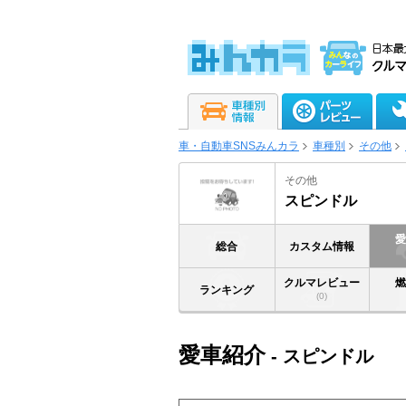
車・自動車SNSみんカラ
車種別
その他
その他
スピンドル
総合
カスタム情報
クルマレビュー
ランキング
(0)
愛車紹介
- スピンドル