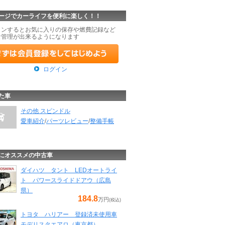
ージでカーライフを便利に楽しく！！
インするとお気に入りの保存や燃費記録など
な管理が出来るようになります
ログイン
た車
その他 スピンドル
愛車紹介
/
パーツレビュー
/
整備手帳
にオススメの中古車
ダイハツ タント LEDオートライ
ト パワースライドドアウ（広島
県）
184.8
万円
(税込)
トヨタ ハリアー 登録済未使用車
モデリスタエアロ（東京都）