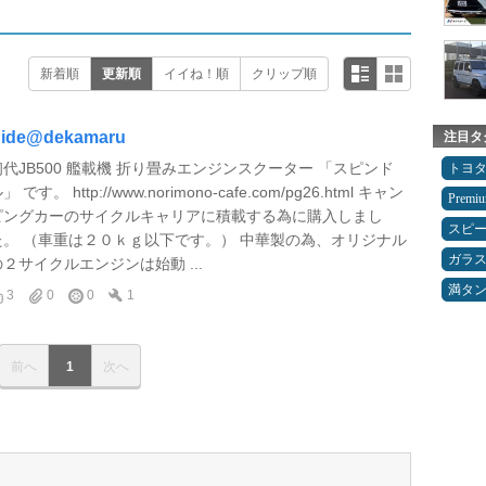
新着順
更新順
イイね！順
クリップ順
ide@dekamaru
注目タ
初代JB500 艦載機 折り畳みエンジンスクーター 「スピンド
トヨ
」 です。 http://www.norimono-cafe.com/pg26.html キャン
Premi
ピングカーのサイクルキャリアに積載する為に購入しまし
スピ
た。 （車重は２０ｋｇ以下です。） 中華製の為、オリジナル
ガラ
の２サイクルエンジンは始動 ...
満タ
3
0
0
1
前へ
1
次へ