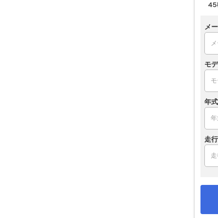
メー
モデ
年式
走行