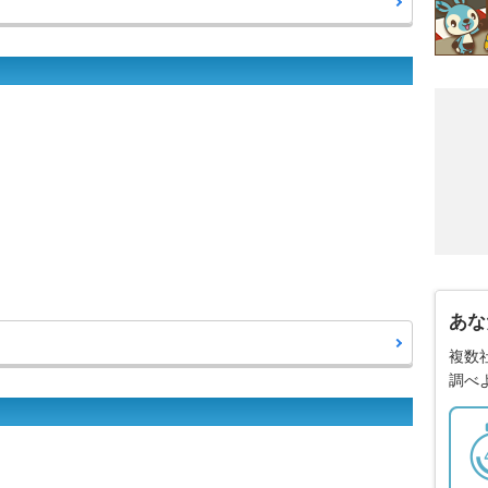
あな
複数
調べ