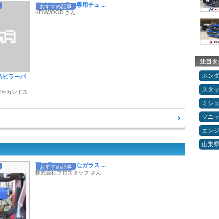
デジタルミラー専用チュ ...
おすすめ記事
KENWOOD さん
注目タ
ホン
e Aピラーパ
スタ
房セカンドス
ミシ
ソニ
エン
山梨
雨の日もクリアなガラス ...
おすすめ記事
株式会社プロスタッフ さん