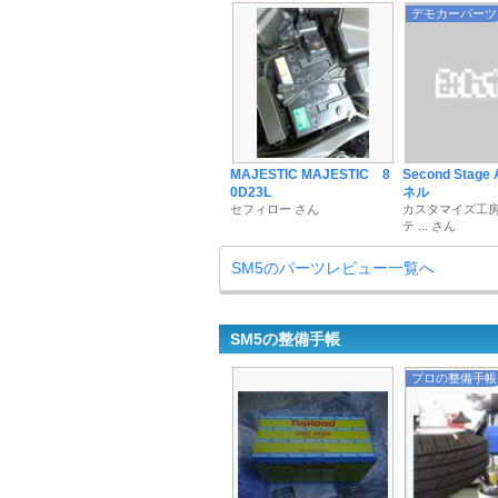
デモカーパーツ
MAJESTIC MAJESTIC 8
Second Stag
0D23L
ネル
セフィロー さん
カスタマイズ工
テ ... さん
SM5のパーツレビュー一覧へ
SM5の整備手帳
プロの整備手帳