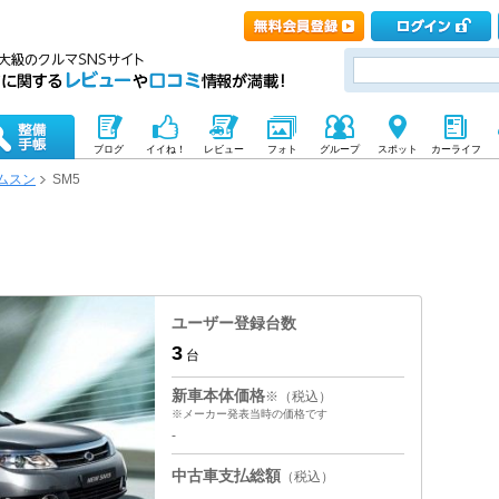
ブログ
イイね！
レビュー
フォト
グループ
スポット
カーライフ
ムスン
SM5
ユーザー登録台数
3
台
新車本体価格
※（税込）
※メーカー発表当時の価格です
-
中古車支払総額
（税込）