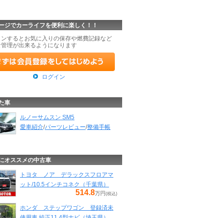
ージでカーライフを便利に楽しく！！
インするとお気に入りの保存や燃費記録など
な管理が出来るようになります
ログイン
た車
ルノーサムスン SM5
愛車紹介
/
パーツレビュー
/
整備手帳
にオススメの中古車
トヨタ ノア デラックスフロアマ
ット/10.5インチコネク（千葉県）
514.8
万円
(税込)
ホンダ ステップワゴン 登録済未
使用車 純正11.4型ナビ（埼玉県）