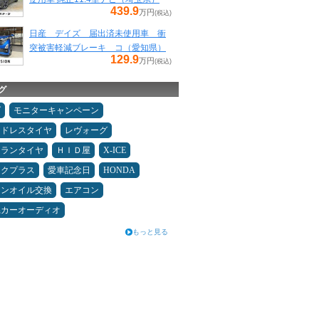
439.9
万円
(税込)
日産 デイズ 届出済未使用車 衝
突被害軽減ブレーキ コ（愛知県）
129.9
万円
(税込)
グ
ダ
モニターキャンペーン
ッドレスタイヤ
レヴォーグ
ュランタイヤ
ＨＩＤ屋
X-ICE
ックプラス
愛車記念日
HONDA
ジンオイル交換
エアコン
県カーオーディオ
もっと見る