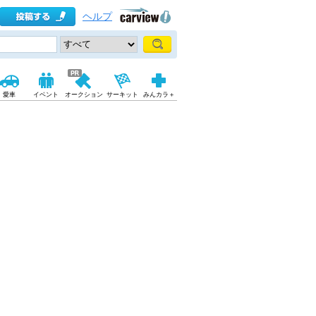
ヘルプ
愛車
イベント
オークション
サーキット
みんカラ＋