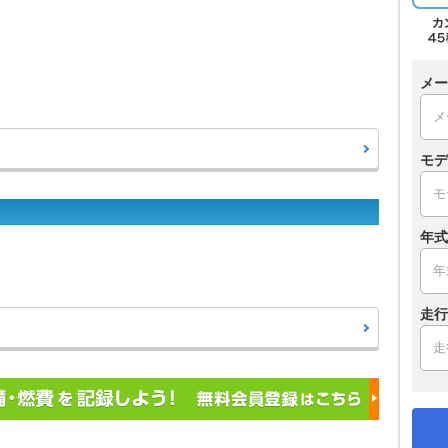
メー
モデ
年式
走行