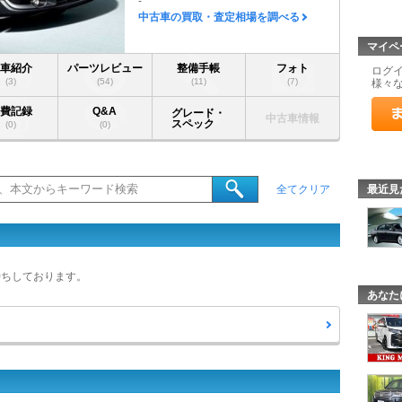
-
中古車の買取・査定相場を調べる
マイペ
愛車紹介
パーツレビュー
整備手帳
フォト
ログ
(3)
(54)
(11)
(7)
様々
燃費記録
Q&A
グレード・
中古車情報
スペック
(0)
(0)
最近見
全てクリア
待ちしております。
あなた