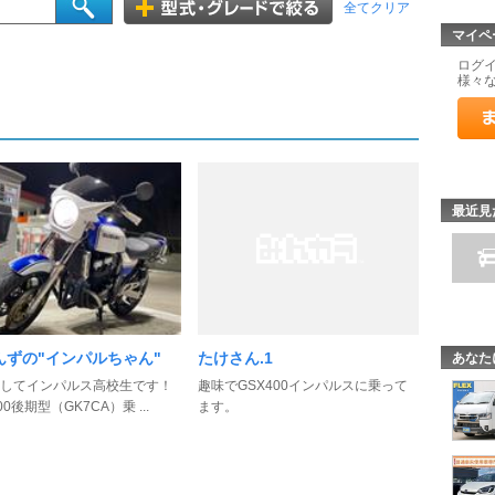
全てクリア
マイペ
ログ
様々
最近見
んずの"インパルちゃん"
たけさん.1
あなた
してインパルス高校生です！
趣味でGSX400インパルスに乗って
00後期型（GK7CA）乗 ...
ます。