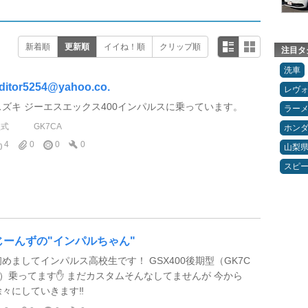
新着順
更新順
イイね！順
クリップ順
注目タ
洗車
ditor5254@yahoo.co.
レヴ
スズキ ジーエスエックス400インパルスに乗っています。
ラー
型式
GK7CA
ホン
4
0
0
0
山梨
スピ
じーんずの"インパルちゃん"
初めましてインパルス高校生です！ GSX400後期型（GK7C
A）乗ってます✋ まだカスタムそんなしてませんが 今から
徐々にしていきます‼️