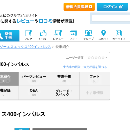
ブログ
イイね！
レビュー
フォト
グループ
スポット
カーライフ
ジーエスエックス400インパルス
愛車紹介
-
ユーザー評価：
00インパルス
中古車の買取・査定相場を調べる
愛車紹介
パーツレビュー
整備手帳
フォト
(4)
(0)
(0)
(3)
燃費記録
Q&A
グレード・
中古車情報
スペック
(0)
(0)
クス400インパルス