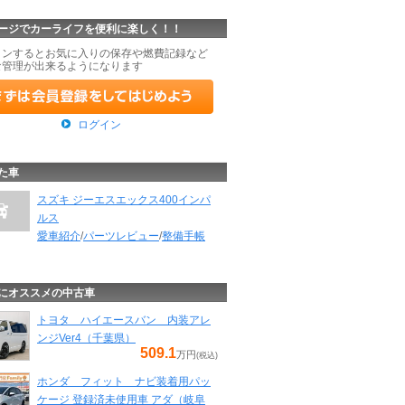
ージでカーライフを便利に楽しく！！
インするとお気に入りの保存や燃費記録など
な管理が出来るようになります
ログイン
た車
スズキ ジーエスエックス400インパ
ルス
愛車紹介
/
パーツレビュー
/
整備手帳
にオススメの中古車
トヨタ ハイエースバン 内装アレ
ンジVer4（千葉県）
509.1
万円
(税込)
ホンダ フィット ナビ装着用パッ
ケージ 登録済未使用車 アダ（岐阜