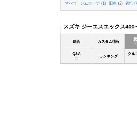
すべて
ジムカーナ (
1
)
旧車 (
2
)
90年代
スズキ ジーエスエックス40
総合
カスタム情報
Q&A
クル
ランキング
(0)