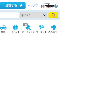
ヘルプ
愛車
イベント
オークション
サーキット
みんカラ＋