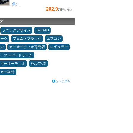
県）
202.9
万円
(税込)
グ
ソニックデザイン
TAKMO
ォーグ
フェムトブラック
エアコン
メン
カーオーディオ専門店
レギュラー
ダ・スーパードリーム
県カーオーディオ
セルフGS
ーカー取付
もっと見る