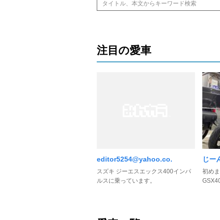
注目の愛車
editor5254@yahoo.co.
じー
スズキ ジーエスエックス400インパ
初めま
ルスに乗っています。
GSX4