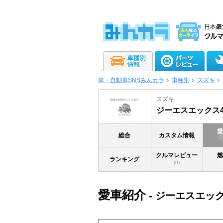
車・自動車SNSみんカラ
車種別
スズキ
スズキ
ジーエスエックス4
総合
カスタム情報
クルマレビュー
ランキング
(0)
愛車紹介
- ジーエスエッ