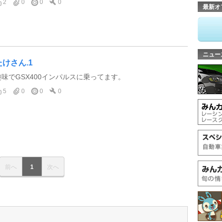
2
0
0
0
最新オ
ニュー
たけさん.1
趣味でGSX400インパルスに乗ってます。
5
0
0
0
前へ
1
次へ