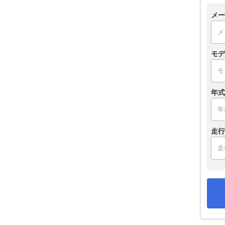
メー
モデ
年式
走行