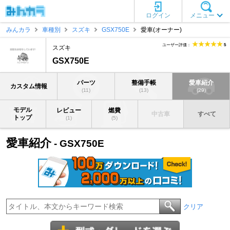
ログイン
メニュー
みんカラ
車種別
スズキ
GSX750E
愛車(オーナー)
ユーザー評価：
5
スズキ
GSX750E
パーツ
整備手帳
愛車紹介
カスタム情報
(11)
(13)
(29)
モデル
レビュー
燃費
中古車
すべて
トップ
(1)
(5)
愛車紹介
- GSX750E
クリア