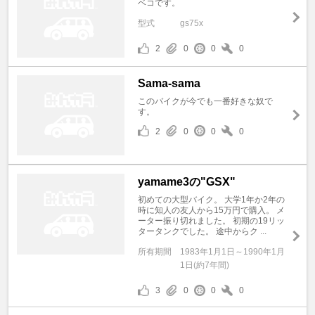
ベコです。
型式
gs75x
2
0
0
0
Sama-sama
このバイクが今でも一番好きな奴で
す。
2
0
0
0
yamame3の"GSX"
初めての大型バイク。 大学1年か2年の
時に知人の友人から15万円で購入。 メ
ーター振り切れました。 初期の19リッ
タータンクでした。 途中からク ...
所有期間
1983年1月1日～1990年1月
1日(約7年間)
3
0
0
0