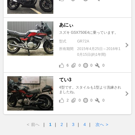
あにぃ
スズキ GSX750E4に乗っています。
型式
GR72A
所有期間
2015年4月25日～2016年1
0月15日(約1年間)
6
0
0
0
てい3
4型です。スタイルも1型より洗練され
ましたね。
2
0
0
0
<
前へ
｜
1
｜
2
｜
3
｜
4
｜
次へ
>