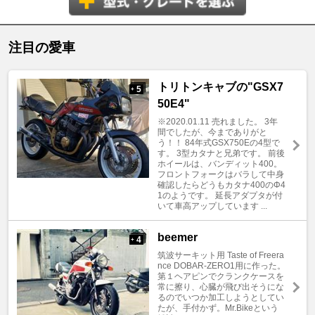
注目の愛車
トリトンキャブの"GSX7
5
+
50E4"
※2020.01.11 売れました。 3年
間でしたが、今までありがと
う！！ 84年式GSX750Eの4型で
す。 3型カタナと兄弟です。 前後
ホイールは、バンディット400。
フロントフォークはバラして中身
確認したらどうもカタナ400のΦ4
1のようです。 延長アダプタが付
いて車高アップしています ...
beemer
4
+
筑波サーキット用 Taste of Freera
nce DOBAR-ZERO1用に作った。
第１ヘアピンでクランクケースを
常に擦り、心臓が飛び出そうにな
るのでいつか加工しようとしてい
たが、手付かず。Mr.Bikeという