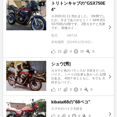
トリトンキャブの"GSX750E
5
+
4"
※2020.01.11 売れました。 3年間でし
たが、今までありがとう！！ 84年式G
SX750Eの4型です。 3型カタナと兄弟
です。 前後ホイ ...
型式
GR72A
所有期間
2016年12月16日～
23
0
10
0
シュウ[秀]
カタチと色のバランスが 大好きだった
バイク。 シートの出来も良かった 記憶
がある。 400ＦＷとともに、今でも 大
好きなバイク。
17
0
0
0
kibatai68の"68ベコ"
スズキのバイク大好き
6
0
0
0