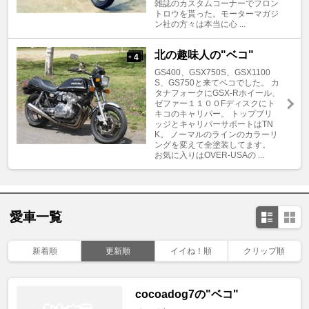
雑誌のカスタムコーナーでフロン
トロウを貰った。モーターマガジ
ン社の方々は本当に心 ...
北の趣味人の"ベコ"
4
+
GS400、GSX750S、GSX1100
S、GS750と来てベコでした。 カ
タナフォークにGSX-Rホイール、
ゼファー１１００Fディスクにト
キコのキャリパー。 トップブリ
ッジとキャリパーサポートはTN
K。 ノーマルのラインのカラーリ
ングを変えて全塗装してます。
お気に入りはOVER-USAの ...
愛車一覧
新着順
更新順
イイね！順
クリップ順
cocoadog7の"ベコ"