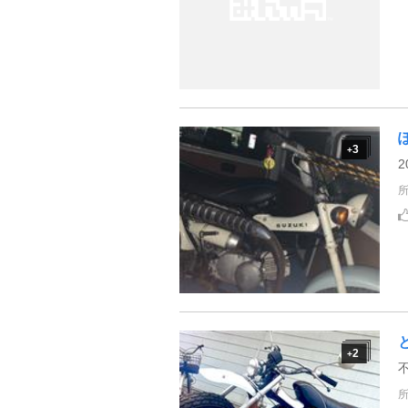
3
+
2
2
+