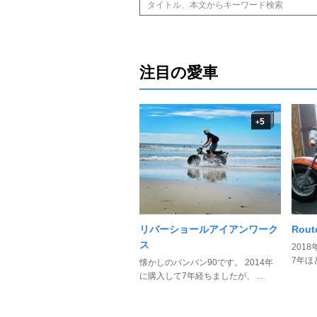
注目の愛車
5
+
リバーショールアイアンワーク
Rout
ス
201
7年ほ
懐かしのバンバン90です。 2014年
に購入して7年経ちましたが、 ...