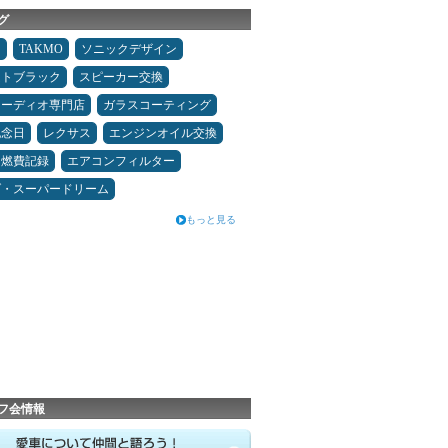
グ
タ
TAKMO
ソニックデザイン
ムトブラック
スピーカー交換
オーディオ専門店
ガラスコーティング
記念日
レクサス
エンジンオイル交換
＆燃費記録
エアコンフィルター
ダ・スーパードリーム
もっと見る
フ会情報