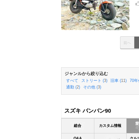
前へ
ジャンルから絞り込む
すべて
ストリート (
3
)
旧車 (
11
)
70年
通勤 (
2
)
その他 (
3
)
スズキ バンバン90
総合
カスタム情報
Q&A
クル