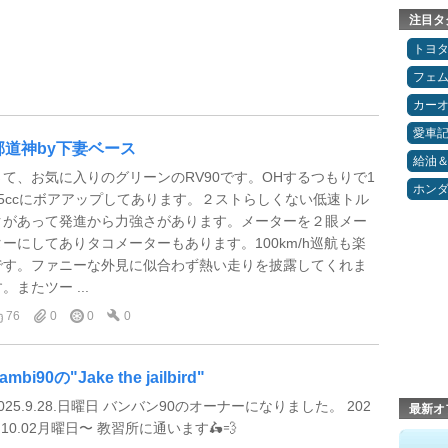
注目タ
トヨ
フェ
カー
愛車
邪道神by下妻ベース
給油
さて、お気に入りのグリーンのRV90です。OHするつもりで1
ホン
45ccにボアアップしてあります。２ストらしくない低速トル
クがあって発進から力強さがあります。メーターを２眼メー
ターにしてありタコメーターもあります。100km/h巡航も楽
です。ファニーな外見に似合わず熱い走りを披露してくれま
。またツー ...
76
0
0
0
ambi90の"Jake the jailbird"
025.9.28.日曜日 バンバン90のオーナーになりました。 202
最新オ
.10.02月曜日〜 教習所に通います🛵💨