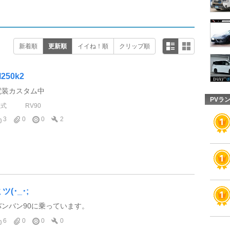
新着順
更新順
イイね！順
クリップ順
l250k2
電装カスタム中
PVラ
型式
RV90
3
0
0
2
ツ(･_･;
バンバン90に乗っています。
6
0
0
0