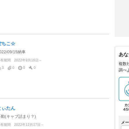
ぽちこ☆
022/09/15納車
あな
所有期間
2022年9月16日～
複数
3
0
0
0
調べ
とぃたん
不動(キャブ詰まり？)
メー
所有期間
2022年12月17日～