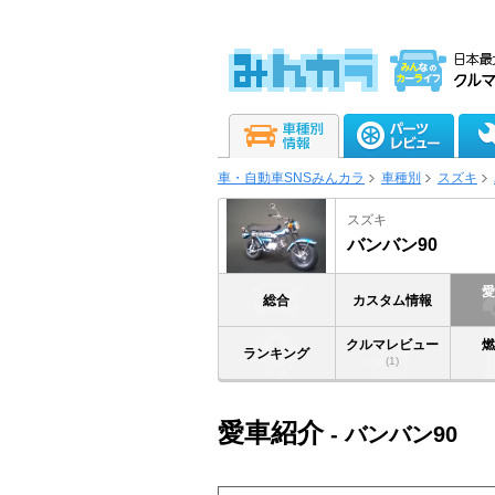
車・自動車SNSみんカラ
車種別
スズキ
スズキ
バンバン90
総合
カスタム情報
クルマレビュー
ランキング
(1)
愛車紹介
- バンバン90