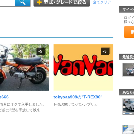
全てクリア
マイペ
ログ
様々
5
5
+
+
最近見
あなた
e666
tokyoaa909の"T-REX90"
8年9月にオクで入手しました。
T-REX90 バンバンレプリカ
ど前に2型を手放して以来 ...