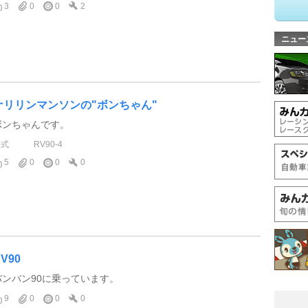
3
0
0
2
ニュー
ナリリンマンソンの"ボンちゃん"
ボンちゃんです。
型式
RV90-4
5
0
0
0
V90
バンバン90に乗っています。
9
0
0
0