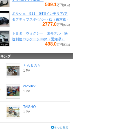
509.1
万円
(税込)
ポルシェ 911 GTSインテリア/ア
ダプティブスポ-ツシ-ト(1（東京都）
2777.0
万円
(税込)
トヨタ ヴォクシー 改モデル 快
適利便パッケージHigh（愛知県）
498.0
万円
(税込)
ンキング
とら＆のら
1 PV
cl250k2
1 PV
TAISHO
1 PV
もっと見る