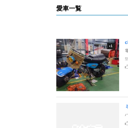
愛車一覧
c
1
+
ミ