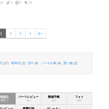
6
1
0
13
1
2
3
4
次へ
代 (
17
)
80年代 (
1
)
DIY (
4
)
ノーマル車 (
4
)
買い物 (
2
)
愛車紹介
パーツレビュー
整備手帳
フォト
(38)
(0)
(34)
(30)
マレビュー
燃費記録
グレード・