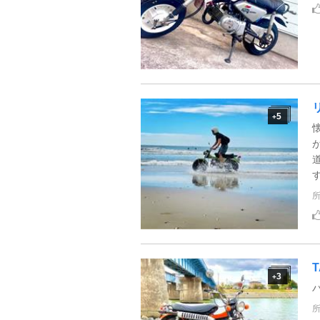
5
+
T
3
+