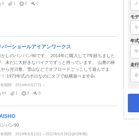
4
1
0
0
モデ
年式
リバーショールアイアンワークス
懐かしのバンバン90です。 2014年に購入して7年経ちました
が、未だに大好きなバイクでずっと持っています。 山奥の林
走行
道やら河川敷、雪山などでオフロードごっこして遊んでま
す！ 1973年式のボロなのにタフで結構遊べます👍
所有期間
2014年9月27日～
84
1
0
8
AISHO
バンバン90
所有期間
2019年8月10日～2022年9月26日(約3年間)