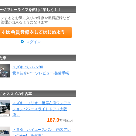
ージでカーライフを便利に楽しく！！
インするとお気に入りの保存や燃費記録など
な管理が出来るようになります
ログイン
た車
スズキ バンバン90
愛車紹介
/
パーツレビュー
/
整備手帳
にオススメの中古車
スズキ ソリオ 後席左側ワンアク
ションパワースライドドア（大阪
府）
187.0
万円
(税込)
トヨタ ハイエースバン 内装アレ
ンジVer4（千葉県）