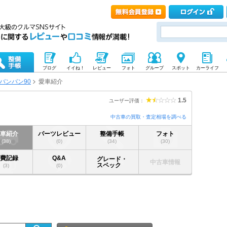
ブログ
イイね！
レビュー
フォト
グループ
スポット
カーライフ
バンバン90
愛車紹介
1.5
ユーザー評価：
中古車の買取・査定相場を調べる
愛車紹介
パーツレビュー
整備手帳
フォト
(38)
(0)
(34)
(30)
燃費記録
Q&A
グレード・
中古車情報
スペック
(3)
(0)