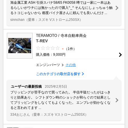
旭金属工業 ASH 引掛スパナ58/65 FK0058 噂では一家に一本はあ
るらしいがウチには無かったので購入^_^ そんなにしょっちゅう触
るトコじゃないから 都度バイク屋さんに頼んでも良いんだけ ...
sinnchan
（愛車：スズキ Vストローム250SX）
TERAMOTO / 寺本自動車商会
T-REV
-
（1件）
購入価格：9,000円
エンジンパーツ
その他
このカテゴリの取付店を探す
ユーザーの最新投稿
2025年2月5日
ブリッピングが苦手なので買ってみた。 半信半疑だったがはっき
りと効果あり。 シフトダウン時のショックが和らぐので結果とし
てブリッピングをしなくてもよくなった。 エンブレが効かなくな
ると言われてます ...
334おじさん
（愛車：スズキ Vストローム250SX）