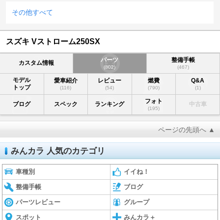
その他すべて
スズキ Vストローム250SX
パーツ
整備手帳
カスタム情報
(802)
(467)
モデル
愛車紹介
レビュー
燃費
Q&A
トップ
(116)
(54)
(790)
(1)
フォト
ブログ
スペック
ランキング
中古車
(195)
ページの先頭へ ▲
みんカラ 人気のカテゴリ
車種別
イイね！
整備手帳
ブログ
パーツレビュー
グループ
スポット
みんカラ＋