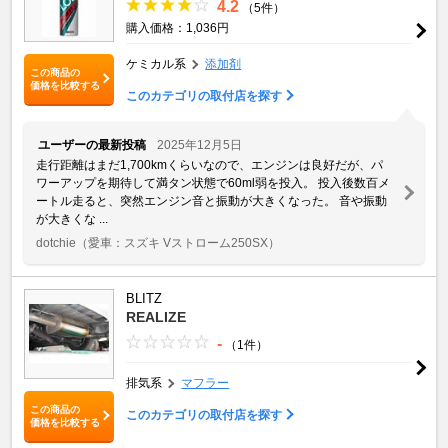
4.2
（5件）
購入価格：1,036円
ケミカル系
添加剤
この商品の
価格を比較する
このカテゴリの取付店を探す
ユーザーの最新投稿
2025年12月5日
走行距離はまだ1,700kmくらいなので、エンジンは良好だが、パ
ワーアップを期待して満タン状態で60ml弱を投入。 投入後数百メ
ートル走ると、突然エンジン音と振動が大きくなった。 音や振動
が大きくな ...
dotchie
（愛車：スズキ Vストローム250SX）
BLITZ
REALIZE
-
（1件）
排気系
マフラー
この商品の
このカテゴリの取付店を探す
価格を比較する