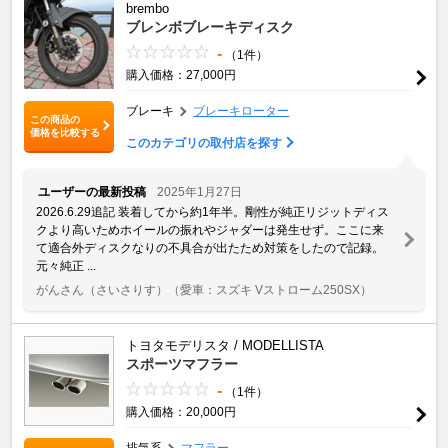
brembo
ブレンボブレーキディスク
-
（1件）
購入価格：27,000円
ブレーキ
ブレーキローター
この商品の
価格を比較する
このカテゴリの取付店を探す
ユーザーの最新投稿
2025年1月27日
2026.6.29追記 装着してから約1年半。剛性が純正リジットディス
クより高いためホイールの振れやジャダーは発生せず。ここに来
て適合外ディスクなりの不具合が出たため対策をしたので記録。
元々純正 ...
がんさん（さいさりす）
（愛車：スズキ Vストローム250SX）
トヨタモデリスタ / MODELLISTA
スポーツマフラー
-
（1件）
購入価格：20,000円
排気系
マフラー