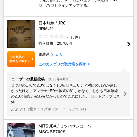
型、7V型もラインアップする。
日本無線 / JRC
JRM-21
-
（3件）
購入価格：20,700円
電装系
ETC
この商品の
価格を比較する
このカテゴリの取付店を探す
ユーザーの最新投稿
2025年4月9日
ミツバのETCで2.0ではなく1.0新セキュリティ対応の61Wが欲し
かったけど、アンテナLED一体式の61しかなく、しかも日本無線
の2.0と値段が変わらなかったのでこれにした。 セットアップは車
体 ...
ぷぷぷれ
（愛車：スズキ Vストローム250SX）
MITSUBA / ミツバサンコーワ
MSC-BE700S