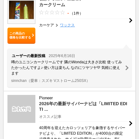
カークリーム
-
（1件）
カーケア
ワックス
この商品の
価格を比較する
ユーザーの最新投稿
2025年6月16日
噂のユニコンカークリームです 隣のWondaは大きさ比較 使ってみ
たかったんですよ♪ 使い方は楽ちん なのにツヤツヤ💛 気軽に使え
ます
sinnchan
（愛車：スズキ Vストローム250SX）
Pioneer
2026年の最新サイバーナビは「LIMITED EDI
TI ...
オススメ記事
40周年を迎えたカロッツェリアを象徴するサイバー
ナビより、「LIMITED EDITION」が4000台の限定
で発売された。サイズは9V型ラージのほか、8V