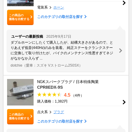
電装系
ホーン
この商品の
このカテゴリの取付店を探す
価格を比較する
ユーザーの最新投稿
2025年9月17日
ダブルホーンにしたくて購入したが、結構大きさがあるので、と
りあえず低音(440Hz)のみを装着。 純正ステーをクランクステー
に交換して取り付けたが、バイクのメンテナンス性悪すぎてネジ
がなかなか入らず ...
dotchie
（愛車：スズキ Vストローム250SX）
NGKスパークプラグ / 日本特殊陶業
CPR8EDX-9S
4.5
（4件）
購入価格：1,382円
点火系
プラグ
この商品の
価格を比較する
このカテゴリの取付店を探す