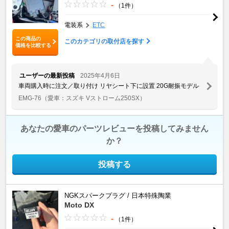
-
（1件）
電装系
ETC
この商品の
このカテゴリの取付店を探す
価格を比較する
ユーザーの最新投稿
2025年4月6日
車両購入時に注文／取り付け リヤシート下に設置 20G耐振モデル
EMG-76
（愛車：スズキ Vストローム250SX）
あなたの愛車のパーツレビューを投稿してみません
か？
投稿する
NGKスパークプラグ / 日本特殊陶業
Moto DX
-
（1件）