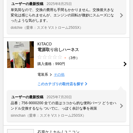
ユーザーの最新投稿
2025年8月25日
単気筒なので、交換の費用も手間もかかりません。交換後大きな
変化は感じられませんが、エンジンの回転が微妙にスムーズにな
ったような気がします。
dotchie
（愛車：スズキ Vストローム250SX）
KITACO
電源取り出しハーネス
-
（3件）
購入価格：990円
電装系
その他
このカテゴリの取付店を探す
ユーザーの最新投稿
2025年7月20日
品番；756-9000200 全ての道はココから的な便利パーツ どうせハ
ンドル交換するなら ついでに、っぽく余計な事を画策
sinnchan
（愛車：スズキ Vストローム250SX）
石原ケミカル / ユニコン