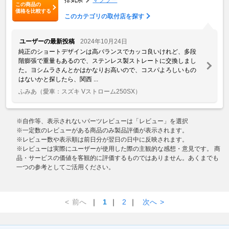
この商品の
価格を比較する
このカテゴリの取付店を探す
ユーザーの最新投稿
2024年10月24日
純正のショートデザインは高バランスでカッコ良いけれど、多段
階膨張で重量もあるので、ステンレス製ストレートに交換しまし
た。ヨシムラさんとかはかなりお高いので、コスパよろしいもの
はないかと探したら、関西 ...
ふみあ
（愛車：スズキ Vストローム250SX）
※自作等、表示されないパーツレビューは「レビュー」を選択
※一定数のレビューがある商品のみ製品評価が表示されます。
※レビュー数や表示順は前日分が翌日の日中に反映されます。
※レビューは実際にユーザーが使用した際の主観的な感想・意見です。 商
品・サービスの価値を客観的に評価するものではありません。あくまでも
一つの参考としてご活用ください。
<
前へ
｜
1
｜
2
｜
次へ
>