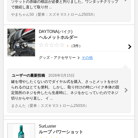
ソケットの赤線の移設が必要と判りました。ワンタッチクリップ
で接続し直して取り付 ...
やまちゃん50
（愛車：スズキ Vストローム250SX）
DAYTONA(バイク)
ヘルメットホルダー
-
（3件）
グッズ・アクセサリー
その他
ユーザーの最新投稿
2026年3月15日
鍵を増やしたくないのでダイヤル式を購入、さっとメットをかけ
られるのはとても便利。 しかし、取り付けの時にバイク本体の固
定箇所のネジを外したら生産時に、ネジをかじっていたのでネジ
切りからやり直し。 イ ...
まさんた
（愛車：スズキ Vストローム250SX）
SurLuster
ループ パワーショット