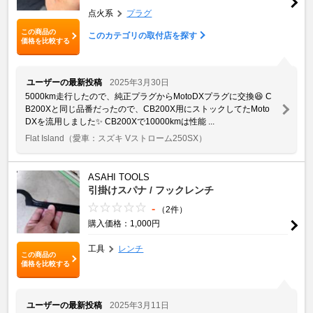
点火系
プラグ
この商品の
このカテゴリの取付店を探す
価格を比較する
ユーザーの最新投稿
2025年3月30日
5000km走行したので、純正プラグからMotoDXプラグに交換😆 C
B200Xと同じ品番だったので、CB200X用にストックしてたMoto
DXを流用しました✨ CB200Xで10000kmは性能 ...
Flat Island
（愛車：スズキ Vストローム250SX）
ASAHI TOOLS
引掛けスパナ / フックレンチ
-
（2件）
購入価格：1,000円
工具
レンチ
この商品の
価格を比較する
ユーザーの最新投稿
2025年3月11日