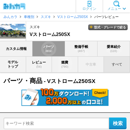
ログイン
メニュー
みんカラ
車種別
スズキ
Vストローム250SX
パーツレビュー
スズキ
型式・グレードで絞る
Vストローム250SX
パーツ
整備手帳
愛車紹介
カスタム情報
(802)
(467)
(116)
モデル
レビュー
燃費
中古車
すべて
トップ
(54)
(790)
パーツ・商品
- Vストローム250SX