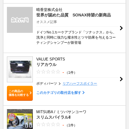
晴香堂株式会社
世界が認めた品質 SONAX待望の新商品
オススメ記事
ドイツNo.1カーケアブランド「ソナックス」から、
洗浄と同時に強力な撥水性とツヤ効果を与えるコー
ティングシャンプーが新登場
VALUE SPORTS
リアカウル
-
（1件）
ボディパーツ
リアハーフスポイラー
この商品の
このカテゴリの取付店を探す
価格を比較する
MITSUBA / ミツバサンコーワ
スリムスパイラルⅡ
-
（1件）