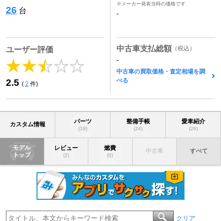
※メーカー発表当時の価格です
26
台
-
中古車支払総額
（税込）
ユーザー評価
-
中古車の買取価格・査定相場を調
べる
2.5
(
2
件)
パーツ
整備手帳
愛車紹介
カスタム情報
(19)
(24)
(26)
モデル
レビュー
燃費
中古車
すべて
トップ
(2)
(0)
クリア