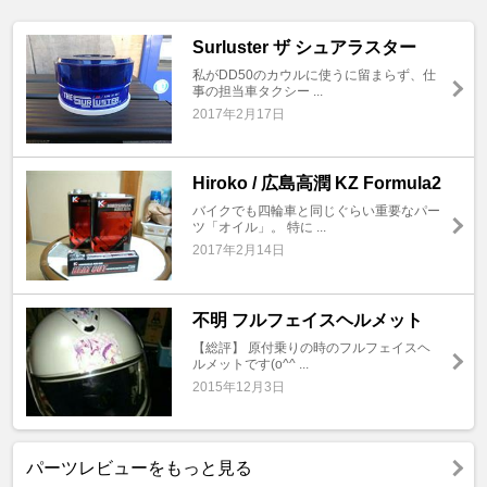
Surluster ザ シュアラスター
私がDD50のカウルに使うに留まらず、仕
事の担当車タクシー ...
2017年2月17日
Hiroko / 広島高潤 KZ Formula2
バイクでも四輪車と同じぐらい重要なパー
ツ「オイル」。 特に ...
2017年2月14日
不明 フルフェイスヘルメット
【総評】 原付乗りの時のフルフェイスヘ
ルメットです(o^^ ...
2015年12月3日
パーツレビューをもっと見る