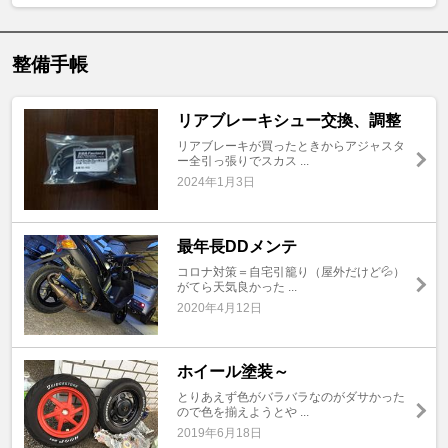
整備手帳
リアブレーキシュー交換、調整
リアブレーキが買ったときからアジャスタ
ー全引っ張りでスカス ...
2024年1月3日
最年長DDメンテ
コロナ対策＝自宅引籠り（屋外だけど💦）
がてら天気良かった ...
2020年4月12日
ホイール塗装～
とりあえず色がバラバラなのがダサかった
ので色を揃えようとや ...
2019年6月18日