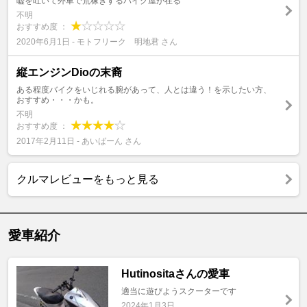
嘘を吐いて外車で荒稼ぎするバイク屋が在る
不明
おすすめ度 ：
2020年6月1日 - モトフリーク 明地君 さん
縦エンジンDioの末裔
ある程度バイクをいじれる腕があって、人とは違う！を示したい方、
おすすめ・・・かも。
不明
おすすめ度 ：
2017年2月11日 - あいばーん さん
クルマレビューをもっと見る
愛車紹介
Hutinositaさんの愛車
適当に遊びようスクーターです
2024年1月3日