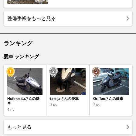
整備手帳をもっと見る
ランキング
愛車 ランキング
Hutinositaさんの愛
t.ninjaさんの愛車
Griffonさんの愛車
車
3
2
PV
PV
4
PV
もっと見る