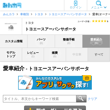
ログイン
メニュー
みんカラ
車種別
トヨタ
トヨエースアーバンサポータ
愛車(オーナー
ユーザー評価：
5
トヨタ
トヨエースアーバンサポータ
パーツ
整備手帳
愛車紹介
カスタム情報
(0)
(0)
(5)
モデル
レビュー
燃費
中古車
すべて
トップ
(1)
(0)
愛車紹介
- トヨエースアーバンサポータ
クリア