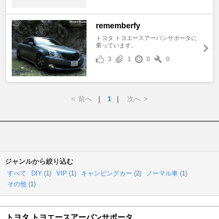
rememberfy
トヨタ トヨエースアーバンサポータに
乗っています。
3
1
0
0
<
前へ
｜
1
｜
次へ
>
ジャンルから絞り込む
すべて
DIY (
1
)
VIP (
1
)
キャンピングカー (
2
)
ノーマル車 (
1
)
その他 (
1
)
トヨタ トヨエースアーバンサポータ