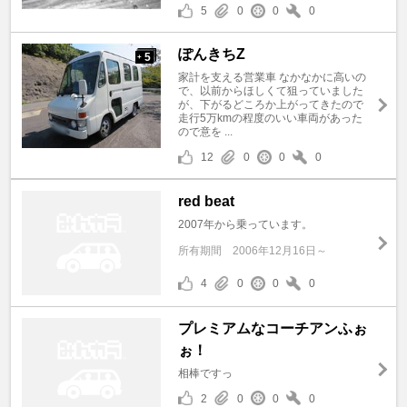
5
0
0
0
ぽんきちZ
5
+
家計を支える営業車 なかなかに高いの
で、以前からほしくて狙っていました
が、下がるどころか上がってきたので
走行5万kmの程度のいい車両があった
ので意を ...
12
0
0
0
red beat
2007年から乗っています。
所有期間
2006年12月16日～
4
0
0
0
プレミアムなコーチアンふぉ
ぉ！
相棒ですっ
2
0
0
0