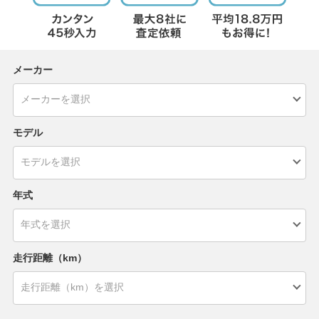
メーカー
モデル
年式
走行距離（km）