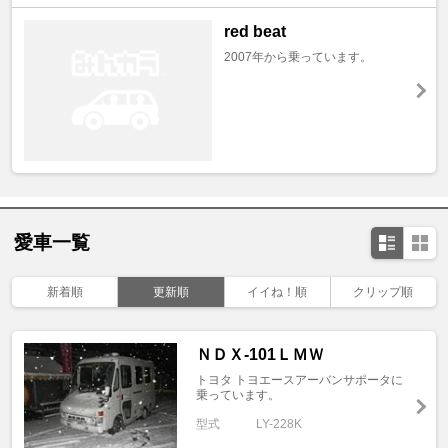
red beat
2007年から乗っています。
愛車一覧
新着順
更新順
イイね！順
クリップ順
ＮＤＸ-101ＬＭＷ
トヨタ トヨエースアーバンサポータに
乗っています。
型式
LY-228K