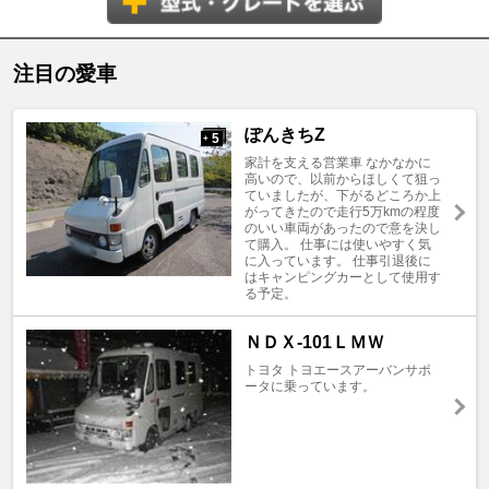
注目の愛車
ぽんきちZ
5
+
家計を支える営業車 なかなかに
高いので、以前からほしくて狙っ
ていましたが、下がるどころか上
がってきたので走行5万kmの程度
のいい車両があったので意を決し
て購入。 仕事には使いやすく気
に入っています。 仕事引退後に
はキャンピングカーとして使用す
る予定。
ＮＤＸ-101ＬＭＷ
トヨタ トヨエースアーバンサポ
ータに乗っています。