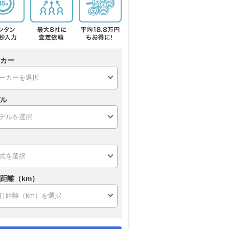
カー
ル
距離（km）