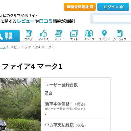
ブログ
イイね！
レビュー
フォト
グループ
スポット
カーライフ
ンフ
スピットファイア4 マーク1
ファイア4 マーク1
ユーザー登録台数
2
台
新車本体価格
※（税込）
※メーカー発表当時の価格です
-
中古車支払総額
（税込）