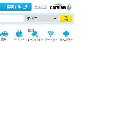
ヘルプ
愛車
イベント
オークション
サーキット
みんカラ＋