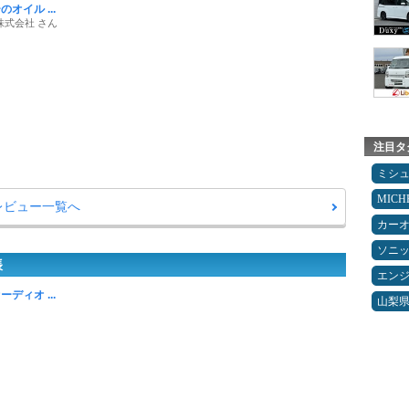
オイル ...
株式会社 さん
注目タ
ミシ
MICH
レビュー一覧へ
カー
ソニ
帳
エン
ディオ ...
山梨