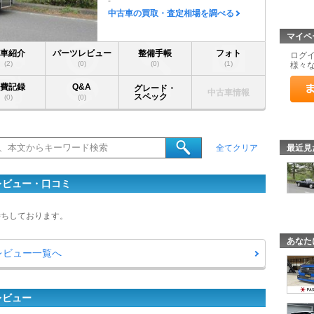
-
中古車の買取・査定相場を調べる
マイペ
愛車紹介
パーツレビュー
整備手帳
フォト
ログ
(2)
(0)
(0)
(1)
様々
燃費記録
Q&A
グレード・
中古車情報
スペック
(0)
(0)
最近見
全てクリア
レビュー・口コミ
待ちしております。
あなた
レビュー一覧へ
レビュー