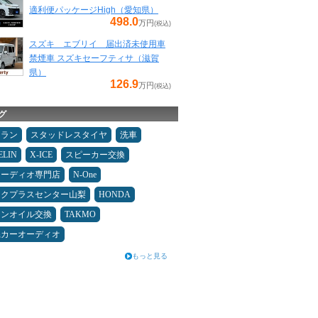
適利便パッケージHigh（愛知県）
498.0
万円
(税込)
スズキ エブリイ 届出済未使用車
禁煙車 スズキセーフティサ（滋賀
県）
126.9
万円
(税込)
グ
ュラン
スタッドレスタイヤ
洗車
ELIN
X-ICE
スピーカー交換
オーディオ専門店
N-One
ックプラスセンター山梨
HONDA
ジンオイル交換
TAKMO
県カーオーディオ
もっと見る