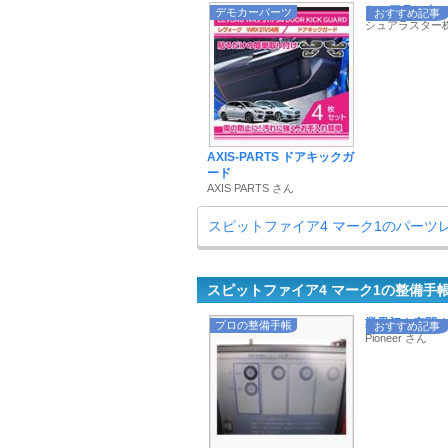
シュアラスターの
デモカーパーツ
おすすめ記事
シュアラスター
AXIS-PARTS ドアキックガ
ード
AXIS PARTS さん
スピットファイア4 マーク1のパーツ
スピットファイア4 マーク1の整備手
業界初！空間オー
プロの整備手帳
おすすめ記事
Pioneer さん