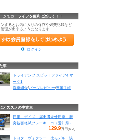
ージでカーライフを便利に楽しく！！
インするとお気に入りの保存や燃費記録など
な管理が出来るようになります
ログイン
た車
トライアンフ スピットファイア4 マ
ーク1
愛車紹介
/
パーツレビュー
/
整備手帳
にオススメの中古車
日産 デイズ 届出済未使用車 衝
突被害軽減ブレーキ コ（愛知県）
129.9
万円
(税込)
トヨタ ヴォクシー 改モデル 快