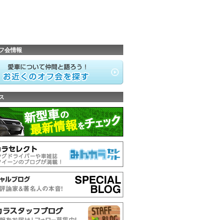
フ会情報
ス