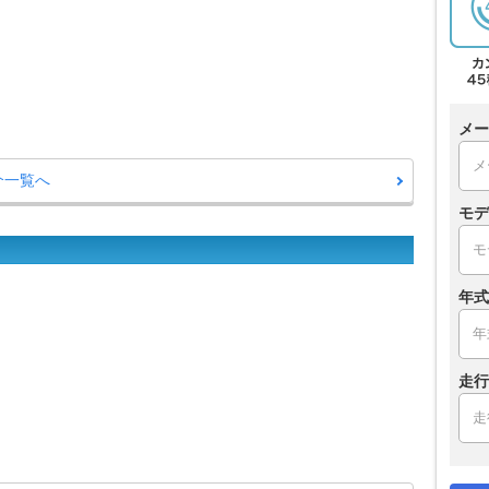
メー
介一覧へ
モデ
年式
走行