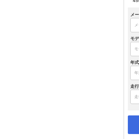
メー
モデ
年式
走行