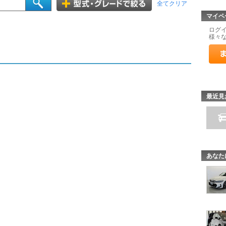
全てクリア
マイペ
ログ
様々
最近見
あなた