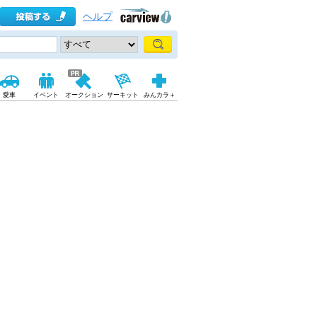
ヘルプ
愛車
イベント
オークション
サーキット
みんカラ＋