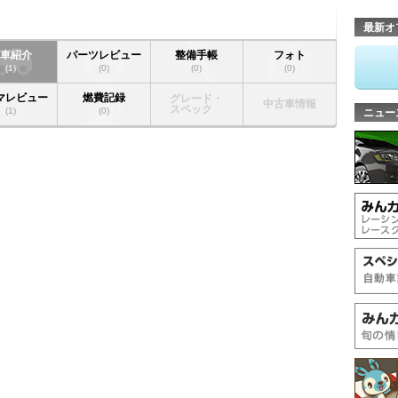
最新オ
愛車紹介
パーツレビュー
整備手帳
フォト
(1)
(0)
(0)
(0)
マレビュー
燃費記録
グレード・
中古車情報
スペック
(1)
(0)
ニュー