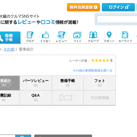
ブログ
イイね！
レビュー
フォト
グループ
スポット
カーライフ
その他
愛車紹介
5
ユーザー評価：
その他の車買取相場を調べる
愛車紹介
パーツレビュー
整備手帳
フォト
(1)
(0)
(0)
(0)
燃費記録
Q&A
グレード・
中古車情報
スペック
(0)
(0)