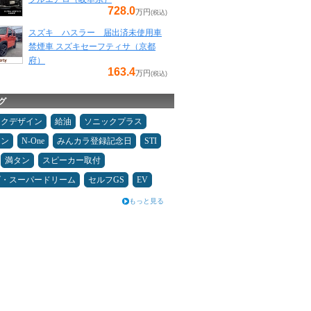
728.0
万円
(税込)
スズキ ハスラー 届出済未使用車
禁煙車 スズキセーフティサ（京都
府）
163.4
万円
(税込)
グ
ックデザイン
給油
ソニックプラス
コン
N-One
みんカラ登録記念日
STI
満タン
スピーカー取付
ダ・スーパードリーム
セルフGS
EV
もっと見る