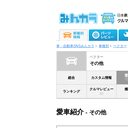
車・自動車SNSみんカラ
車種別
ベクター
ベクター
その他
総合
カスタム情報
クルマレビュー
ランキング
(1)
愛車紹介
- その他