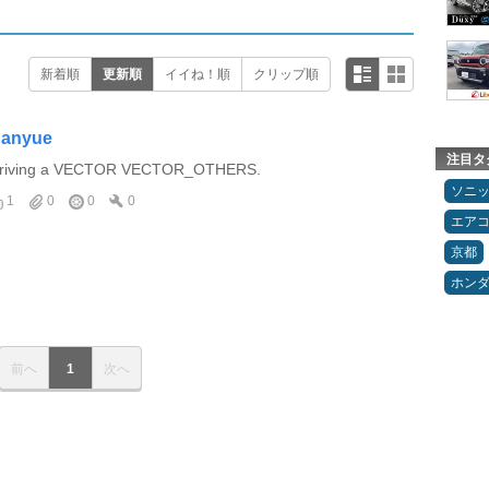
新着順
更新順
イイね！順
クリップ順
anyue
注目タ
riving a VECTOR VECTOR_OTHERS.
ソニ
1
0
0
0
エア
京都
ホン
前へ
1
次へ