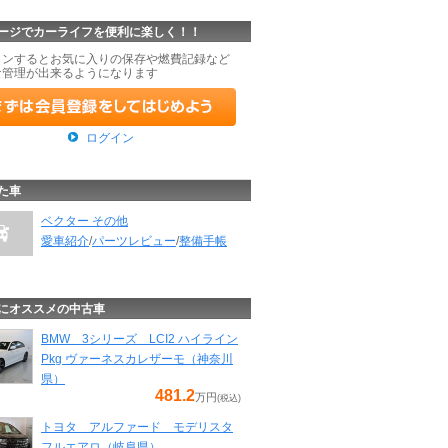
ージでカーライフを便利に楽しく！！
インするとお気に入りの保存や燃費記録など
な管理が出来るようになります
ログイン
た車
ベクター その他
愛車紹介
/
パーツレビュー
/
整備手帳
にオススメの中古車
BMW 3シリーズ LCI2 ハイライン
Pkg ヴァーネスカレザーモ（神奈川
県）
481.2
万円
(税込)
トヨタ アルファード モデリスタ
フルエアロ（岐阜県）