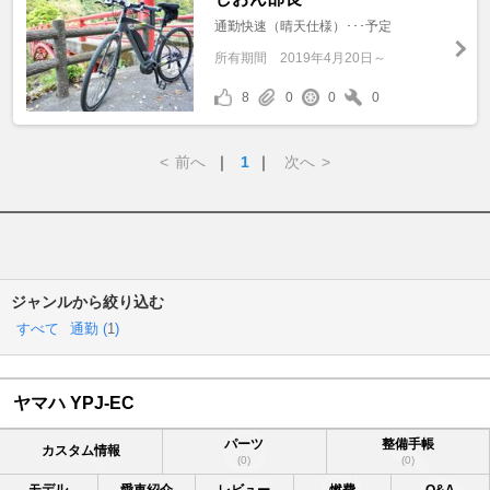
通勤快速（晴天仕様）･･･予定
所有期間
2019年4月20日～
8
0
0
0
<
前へ
｜
1
｜
次へ
>
ジャンルから絞り込む
すべて
通勤 (
1
)
ヤマハ YPJ-EC
パーツ
整備手帳
カスタム情報
(0)
(0)
モデル
愛車紹介
レビュー
燃費
Q&A