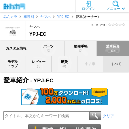
ログイン
メニュー
みんカラ
車種別
ヤマハ
YPJ-EC
愛車(オーナー)
ユーザー評価：
-
ヤマハ
YPJ-EC
パーツ
整備手帳
愛車紹介
カスタム情報
(0)
(0)
(1)
モデル
レビュー
燃費
中古車
すべて
トップ
(0)
(0)
愛車紹介
- YPJ-EC
クリア