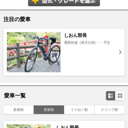
注目の愛車
しおん部長
通勤快速（晴天仕様）･･･予定
愛車一覧
新着順
更新順
イイね！順
クリップ順
しおん部長