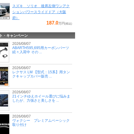
スズキ ソリオ 後席左側ワンアク
ションパワースライドドア（大阪
府）
187.0
万円
(税込)
ト・キャンペーン
2026/08/07
ABARTH595,695用カーボンパーツ
続々入荷中 その ...
2026/08/07
レクサス LM 【型式：15系】用タン
クキャップカバー販売 ...
2026/08/07
21インチゆえホイール選びに悩みま
したが、力強さと美しさを ...
2026/08/07
ヴォクシー プレミアムベーシック
取り付け