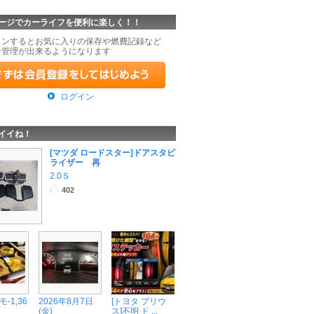
ージでカーライフを便利に楽しく！！
インするとお気に入りの保存や燃費記録など
な管理が出来るようになります
ログイン
イイね！
[マツダ ロードスター]ドアスタビ
ライザー 再
2.0Ｓ
402
-1,36
2026年8月7日
[トヨタ プリウ
(金)
ス]不明 ド ...