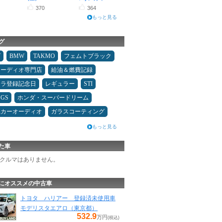
370
364
もっと見る
グ
ダ
BMW
TAKMO
フェムトブラック
オーディオ専門店
給油＆燃費記録
カラ登録記念日
レギュラー
STI
GS
ホンダ・スーパードリーム
県カーオーディオ
ガラスコーティング
もっと見る
た車
クルマはありません。
にオススメの中古車
トヨタ ハリアー 登録済未使用車
モデリスタエアロ（東京都）
532.9
万円
(税込)