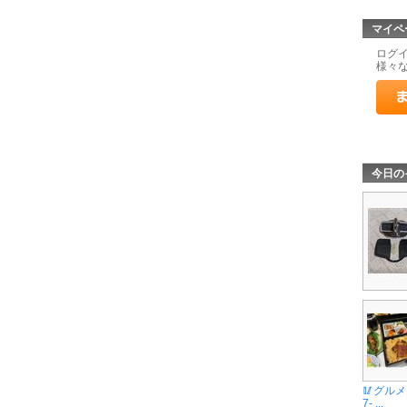
マイペ
ログ
様々
今日の
🥢グルメモ
7- ...