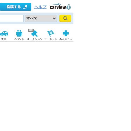
ヘルプ
愛車
イベント
オークション
サーキット
みんカラ＋