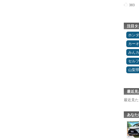
383
注目タ
ホン
カー
みん
セルフ
山梨
最近見
最近見た
あなた