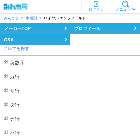
ログイン
メニュー
みんカラ
車種別
ロイヤル エンフィールド
メーカーTOP
プロフィール
Q&A
クルマを探す
英数字
カ行
サ行
タ行
ナ行
ハ行