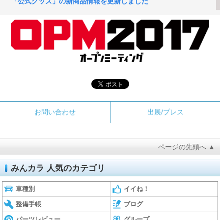
「公式グッズ」の新商品情報を更新しました
2017.10.11
「TAKUMIオイル」スペシャルコンテンツページを更新しました
2017.10.03
「出展企業」の参加企業リストを更新しました
2017.10.03
「BRIDE」スペシャルコンテンツページを更新しました
2017.10.03
出展/プレス
お問い合わせ
「ジェットストローク」スペシャルコンテンツページを更新しま
した
2017.09.27
ページの先頭へ ▲
「出展企業」の参加企業リストを更新しました
みんカラ 人気のカテゴリ
2017.09.25
「シュアラスター」の特設ブース申込受付を更新しました
車種別
イイね！
2017.09.20
整備手帳
ブログ
「ドローンによる撮影を実施予定」について更新しました
パーツレビュー
グループ