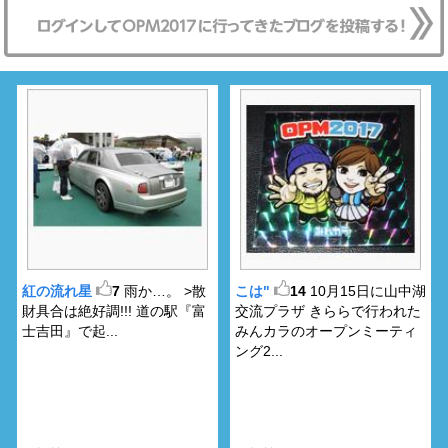
紅の流れ星
7
雨か…。 >散
こは"
14
10月15日に山中湖
財具合は絶好調!!! 道の駅『富
交流プラザ きららで行われた
士吉田』で起...
みんカラのオープンミーティ
ング2...