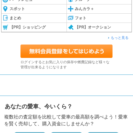
2017.09.04
スポット
みんカラ＋
「カーメイト」スペシャルコンテンツページを更新しました
まとめ
フォト
2017.09.04
【PR】ショッピング
【PR】オークション
「クールベール」スペシャルコンテンツページを更新しました
もっと見る
2017.08.24
【9/11(月)まで】「オフ会」エントリー受付開始！
2017.08.24
ログインするとお気に入りの保存や燃費記録など様々な
【9/4(月)まで】「ドレコン」エントリー受付開始！
管理が出来るようになります
2017.08.09
OPM2017サイト グランドオープン！
あなたの愛車、今いくら？
複数社の査定額を比較して愛車の最高額を調べよう！愛車
を賢く売却して、購入資金にしませんか？