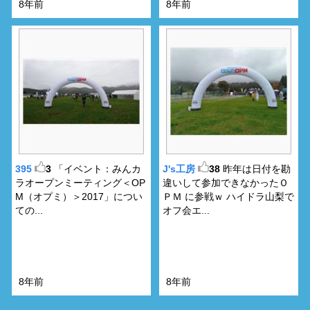
8年前
8年前
395
3
「イベント：みんカ
J's工房
38
昨年は日付を勘
ラオープンミーティング＜OP
違いして参加できなかったＯ
M（オプミ）＞2017」につい
ＰＭ に参戦ｗ ハイドラ山梨で
ての...
オフ会エ...
8年前
8年前