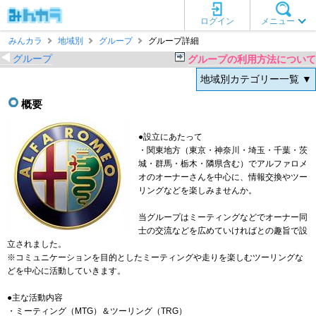
ログイン
メニュー
みんカラ
地域別
グループ
グループ詳細
グループ
グループの利用方法について
地域別カテゴリー一覧 ▼
概要
●設立にあたって
・関東地方（東京・神奈川・埼玉・千葉・茨
城・群馬・栃木・隣県含む）でアルファロメ
オのオーナーさんを中心に、情報交換やツー
リングなどを楽しみませんか。
当グループはミーティングなどでオーナー同
士の交流などを広めていければとの趣旨で設
立されました。
※コミュニケーションを目的としたミーティングや走りを楽しむツーリングな
どを中心に活動していきます。
●主な活動内容
・ミーティング（MTG）＆ツーリング（TRG）