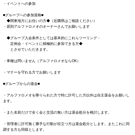
・イベントへの参加
■グループへの参加資格■
◆関東地方にお住いの方◆（近隣県はご相談ください）
・原則アルファロメオのオーナーさんでお願いします
◆グループ入会条件としては基本的にこれらツーリング・
定例会・イベントに積極的に参加できる方◆
とさせていただきます。
・車種は問いません（アルファロメオならOK）
・マナーを守れる方でお願いします
■グループからの退会■
・アルファロメオを降りられた方で特に許可した方以外は自主退会をお願いし
ます。
・また名前だけで全く会と交流の無い方は退会処分を検討します。
・管理者に許可無く勝手な行動が目立つ方は退会処分とします。またこれに同
調する方も同様とします。