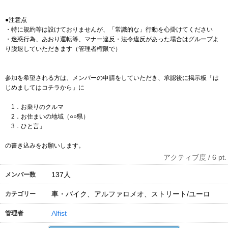
●注意点
・特に規約等は設けておりませんが、「常識的な」行動を心掛けてください
・迷惑行為、あおり運転等、マナー違反・法令違反があった場合はグループよ
り脱退していただきます（管理者権限で）
参加を希望される方は、メンバーの申請をしていただき、承認後に掲示板「は
じめましてはコチラから」に
1．お乗りのクルマ
2．お住まいの地域（○○県）
3．ひと言」
の書き込みをお願いします。
アクティブ度 / 6 pt.
137
人
メンバー数
車・バイク、アルファロメオ、ストリート/ユーロ
カテゴリー
Alfist
管理者