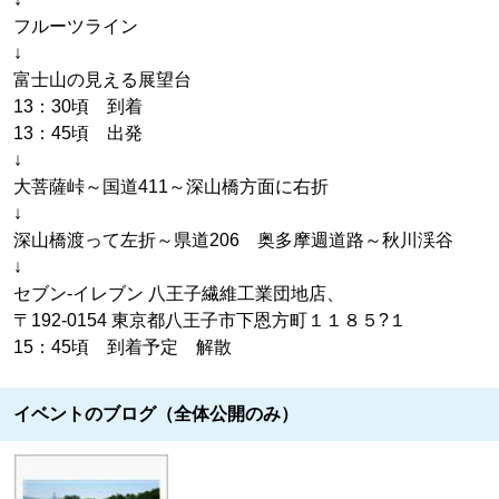
フルーツライン
↓
富士山の見える展望台
13：30頃 到着
13：45頃 出発
↓
大菩薩峠～国道411～深山橋方面に右折
↓
深山橋渡って左折～県道206 奥多摩週道路～秋川渓谷
↓
セブン-イレブン 八王子繊維工業団地店、
〒192-0154 東京都八王子市下恩方町１１８５?１
15：45頃 到着予定 解散
イベントのブログ（全体公開のみ）