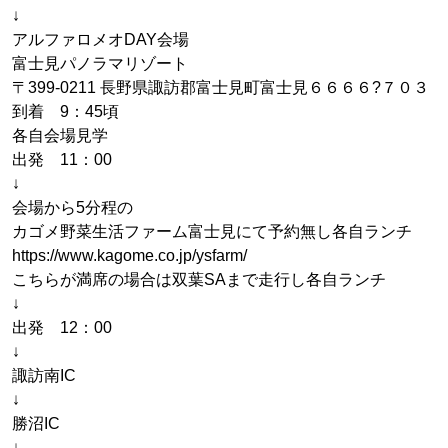
↓
アルファロメオDAY会場
富士見パノラマリゾート
〒399-0211 長野県諏訪郡富士見町富士見６６６６?７０３
到着 9：45頃
各自会場見学
出発 11：00
↓
会場から5分程の
カゴメ野菜生活ファーム富士見にて予約無し各自ランチ
https://www.kagome.co.jp/ysfarm/
こちらが満席の場合は双葉SAまで走行し各自ランチ
↓
出発 12：00
↓
諏訪南IC
↓
勝沼IC
↓