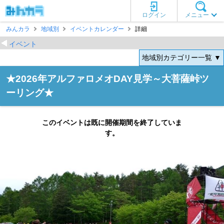
ログイン
メニュー
みんカラ
地域別
イベントカレンダー
詳細
イベント
地域別カテゴリー一覧 ▼
★2026年アルファロメオDAY見学～大菩薩峠ツ
ーリング★
このイベントは既に開催期間を終了していま
す。