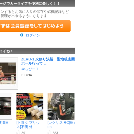
ージでカーライフを便利に楽しく！！
インするとお気に入りの保存や燃費記録など
な管理が出来るようになります
ログイン
イイね！
ZERO-1 火祭り決勝！聖地後楽園
ホール行って ...
やっぴー７
634
8月8日
[トヨタ プリウ
[レクサス RC]Gh
ス]不明 外 ...
ost ...
391
383