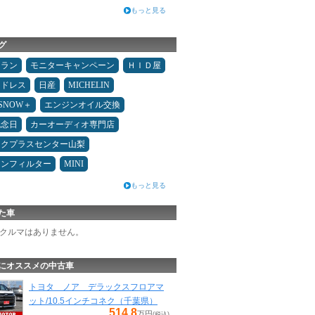
もっと見る
グ
ュラン
モニターキャンペーン
ＨＩＤ屋
ッドレス
日産
MICHELIN
ESNOW＋
エンジンオイル交換
記念日
カーオーディオ専門店
ックプラスセンター山梨
コンフィルター
MINI
もっと見る
た車
クルマはありません。
にオススメの中古車
トヨタ ノア デラックスフロアマ
ット/10.5インチコネク（千葉県）
514.8
万円
(税込)