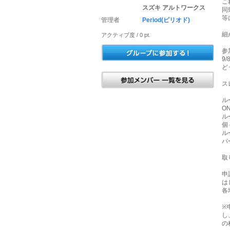
こ
スズキ アルトワークス
同
等
管理者
Period(ピリオド)
細
アクティブ度 / 0 pt.
参
9/
ど
ス
ル
O
ル
個
ル
パ
取
申
は
各
※
し
の