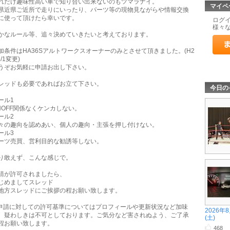
れだけ趣味性高い車で知り合い出来ないのもツマラナイ。
マイペ
県近県ご近所で走りにいったり、パーツ等の現物見ながらや情報交換
に使って頂けたら幸いです。
ログ
様々
かなルール等、追々決めていきたいと考えております。
加条件はHA36Sアルトワークスオーナーのみとさせて頂きました。(H2
8/1変更)
うぞお気軽に申請お出し下さい。
レッドも必要であればお立て下さい。
今日の
ール1
NOFF関係なくケンカしない。
ール2
々の趣向を認めあい、個人の趣向・主張を押し付けない。
ール3
ーツ売買、営利目的な勧誘等しない。
り敢えず、こんな感じで。
請が許可されましたら、
じめましてスレッド
地方スレッドにご挨拶の程お願い致します。
申請に対しての許可基準についてはプロフィールや更新状況など加味
2026年
、疑わしきは不可としております。ご気分など害されぬよう、ご了承
(土)
程お願い致します。
468