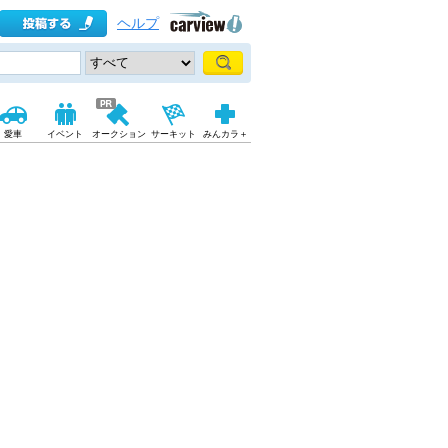
ヘルプ
愛車
イベント
オークション
サーキット
みんカラ＋