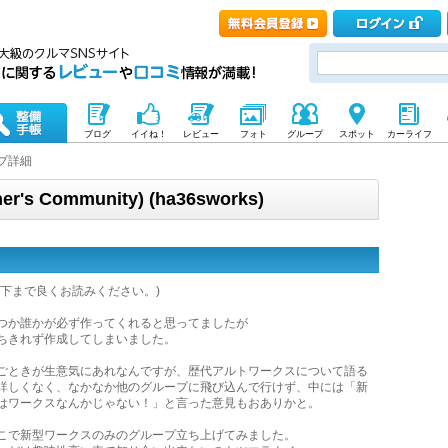
ブログ
イイね！
レビュー
フォト
グループ
スポット
カーライフ
プ詳細
r's Community) (ha36sworks)
※下まで良くお読みください。)
つか誰かが必ず作ってくれると思ってましたが
ちきれず作成してしまいました。
ごときが生意気にあれなんですが、歴代アルトワークスについて語る
詳しくなく、なかなか他のグループに飛び込んで行けず、中には「新
はワークスなんかじゃない！」と言った意見もおありかと。
こで新型ワークスのみのグループ立ち上げてみました。