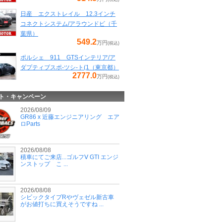
日産 エクストレイル 12.3インチ
コネクトシステム/アラウンドビ（千
葉県）
549.2
万円
(税込)
ポルシェ 911 GTSインテリア/ア
ダプティブスポ-ツシ-ト(1（東京都）
2777.0
万円
(税込)
ト・キャンペーン
2026/08/09
GR86 x 近藤エンジニアリング エア
ロParts
2026/08/08
積車にてご来店...ゴルフⅤ GTI エンジ
ンストップ こ ...
2026/08/08
シビックタイプRやヴェゼル新古車
がお値打ちに買えそうですね ...