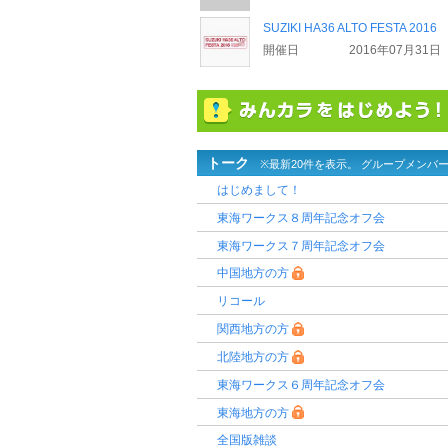
SUZIKI HA36 ALTO FESTA 2016
開催日
2016年07月31日
トーク
※最新20件を表示。 グループメンバ
はじめまして！
東海ワークス８周年記念オフ会
東海ワークス７周年記念オフ会
中国地方の方
リコール
関西地方の方
北陸地方の方
東海ワークス６周年記念オフ会
東海地方の方
全国版雑談