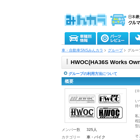
車・自動車SNSみんカラ
グループ
グルー
HWOC(HA36S Works Owne
グループの利用方法について
概要
(
い
待
私
程
型
メンバー数
325人
そ
カテゴリー
車・バイク