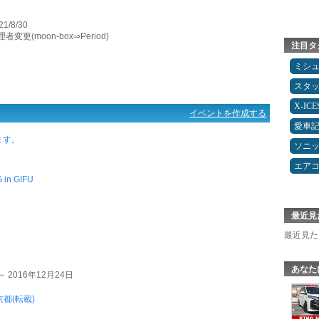
21/8/30
者変更(moon-box⇒Period)
注目タ
ミシ
スタ
X-IC
イベントを作成する
愛車
します。
ソニ
エア
in GIFU
最近見
最近見た
あなた
～ 2016年12月24日
都(転載)