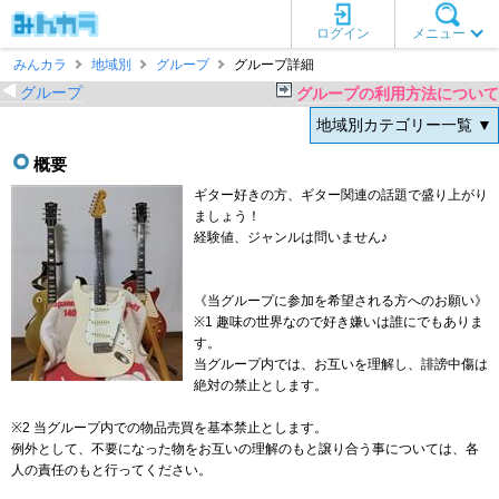
ログイン
メニュー
みんカラ
地域別
グループ
グループ詳細
グループ
グループの利用方法について
地域別カテゴリー一覧 ▼
概要
ギター好きの方、ギター関連の話題で盛り上がり
ましょう！
経験値、ジャンルは問いません♪
《当グループに参加を希望される方へのお願い》
※1 趣味の世界なので好き嫌いは誰にでもありま
す。
当グループ内では、お互いを理解し、誹謗中傷は
絶対の禁止とします。
※2 当グループ内での物品売買を基本禁止とします。
例外として、不要になった物をお互いの理解のもと譲り合う事については、各
人の責任のもと行ってください。