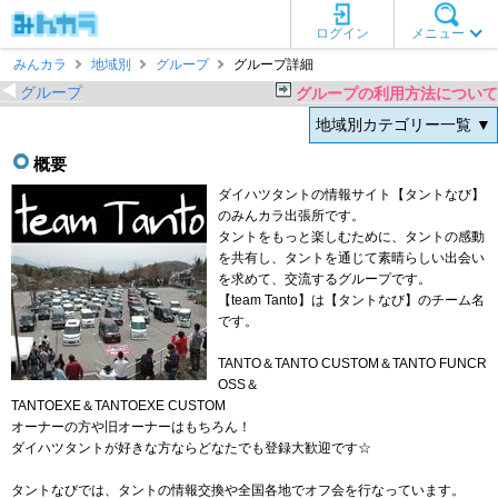
ログイン
メニュー
みんカラ
地域別
グループ
グループ詳細
グループ
グループの利用方法について
地域別カテゴリー一覧 ▼
概要
ダイハツタントの情報サイト【タントなび】
のみんカラ出張所です。
タントをもっと楽しむために、タントの感動
を共有し、タントを通じて素晴らしい出会い
を求めて、交流するグループです。
【team Tanto】は【タントなび】のチーム名
です。
TANTO＆TANTO CUSTOM＆TANTO FUNCR
OSS＆
TANTOEXE＆TANTOEXE CUSTOM
オーナーの方や旧オーナーはもちろん！
ダイハツタントが好きな方ならどなたでも登録大歓迎です☆
タントなびでは、タントの情報交換や全国各地でオフ会を行なっています。