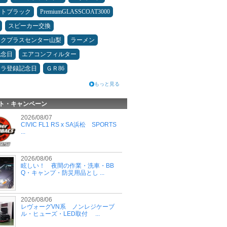
ムトブラック
PremiumGLASSCOAT3000
スピーカー交換
ックプラスセンター山梨
ラーメン
記念日
エアコンフィルター
カラ登録記念日
ＧＲ86
もっと見る
ト・キャンペーン
2026/08/07
CIVIC FL1 RS x SA浜松 SPORTS
...
2026/08/06
眩しい！ 夜間の作業・洗車・BB
Q・キャンプ・防災用品とし ...
2026/08/06
レヴォーグVN系 ノンレジケーブ
ル・ヒューズ・LED取付 ...