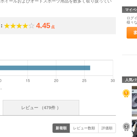
ミホイールおよびオートスポーツ用品を数多く取り扱ってい
マイペ
ログ
様々
4.45
：
点
）
人気パ
す。
レビュー
（479件 ）
新着順
レビュー数順
評価順