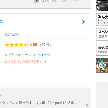
ASBN
（愛車：トヨタ アルファード）
FG
BIG WAY
（20 件）
4.50
タイヤ・ホイール
ホイール
このカテゴリの取付店を探す
4日
レス用当然中古 7j+45 17inc pcd112 納車して