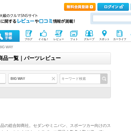
ブログ
イイね！
レビュー
フォト
グループ
スポット
カーライフ
BIG WAY
)の商品一覧｜パーツレビュー
BIG WAY
用品の総合卸商社。セダンやミニバン、スポーツカー向けのス