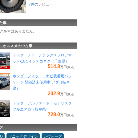
7件
のレビュー
た車
クルマはありません。
にオススメの中古車
トヨタ ノア デラックスフロアマ
ット/10.5インチコネク（千葉県）
514.8
万円
(税込)
ホンダ フィット ナビ装着用パッ
ケージ 登録済未使用車 アダ（岐阜
県）
202.9
万円
(税込)
トヨタ アルファード モデリスタ
フルエアロ（岐阜県）
728.0
万円
(税込)
グ
MO
ソニックデザイン
レヴォーグ