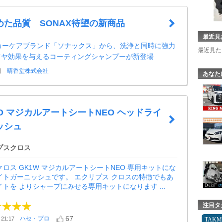
めた品質 SONAX待望の新商品
最近見
1カーケアブランド「ソナックス」から、洗浄と同時に強力
最近見た
ツヤ効果を与えるコーティングシャンプーが新登場
日
晴香堂株式会社
あなた
RO マジカルアートシートNEO ヘッドライ
ッシュ
プスクロス
クロス GK1W マジカルアートシートNEO 専用キットにな
イトガーニッシュです。 エクリプス クロスの特徴でもあ
イトを よりシャープにみせる専用キットになります ...
注目タ
67
ハセ・プロ
21:17
TAK