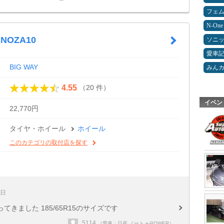
フェ
N-One
ENOZA10
ソニ
愛車
BIG WAY
みん
（20 件）
4.55
イベン
22,770円
タイヤ・ホイール
ホイール
このカテゴリの取付店を探す
2日
きました 185/65R15のサイズです
5114
（愛車：日産 ノート e-POWER）