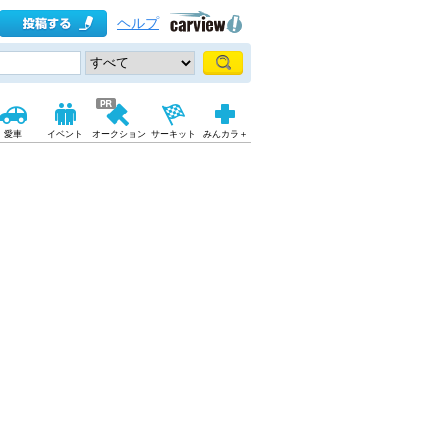
ヘルプ
愛車
イベント
オークション
サーキット
みんカラ＋