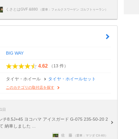
くさとはGVF &880
（愛車：フォルクスワーゲン ゴルフトゥーラン）
BIG WAY
（13 件）
4.62
タイヤ・ホイール
タイヤ・ホイールセット
このカテゴリの取付店を探す
21日
インチ8.5J+45 ヨコハマ アイスガード G-075 235-50-20 2
て 納車しました ...
佐 藤
（愛車：マツダ CX-60）