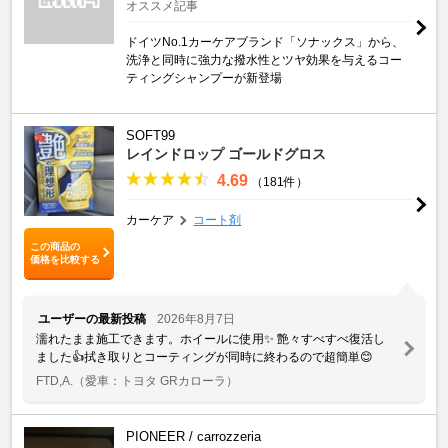
オススメ記事
ドイツNo.1カーケアブランド「ソナックス」から、
洗浄と同時に強力な撥水性とツヤ効果を与えるコー
ティングシャンプーが新登場
SOFT99
レインドロップ ゴールドグロス
4.69
（181件）
カーケア
コート剤
この商品の
価格を比較する
ユーザーの最新投稿
2026年8月7日
濡れたまま施工できます。ホイールに使用✨️ 艶々すべすべ復活し
ました👍拭き取りとコーティングが同時に終わるので超簡単😊
FTD,A.
（愛車：トヨタ GRカローラ）
PIONEER / carrozzeria