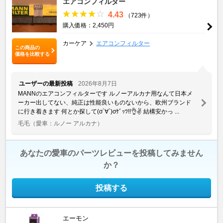
エアコンフィルター
4.43
（723件）
購入価格：2,450円
カーケア
エアコンフィルター
この商品の
価格を比較する
ユーザーの最新投稿
2026年8月7日
MANNのエアコンフィルターです ルノーアルカナ用なんて日本メ
ーカー出してない、純正は性能良いものないから、欧州ブランド
に行き着きます 何とか探して(σ´∀`)σｹﾞｯﾂ!!👌✌️ 結構安かっ ...
毛毛
（愛車：ルノー アルカナ）
あなたの愛車のパーツレビューを投稿してみません
か？
投稿する
エーモン