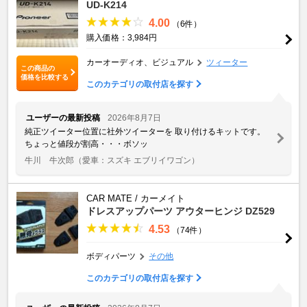
UD-K214
4.00
（6件）
購入価格：3,984円
カーオーディオ、ビジュアル
ツィーター
この商品の
価格を比較する
このカテゴリの取付店を探す
ユーザーの最新投稿
2026年8月7日
純正ツイーター位置に社外ツイーターを 取り付けるキットです。
ちょっと値段が割高・・・ボソッ
牛川 牛次郎
（愛車：スズキ エブリイワゴン）
CAR MATE / カーメイト
ドレスアップパーツ アウターヒンジ DZ529
4.53
（74件）
ボディパーツ
その他
このカテゴリの取付店を探す