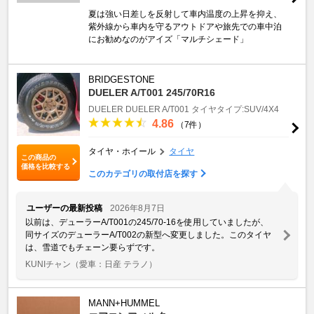
夏は強い日差しを反射して車内温度の上昇を抑え、
紫外線から車内を守るアウトドアや旅先での車中泊
にお勧めなのがアイズ「マルチシェード」
BRIDGESTONE
DUELER A/T001 245/70R16
DUELER
DUELER A/T001
タイヤタイプ:SUV/4X4
4.86
（7件）
タイヤ・ホイール
タイヤ
この商品の
価格を比較する
このカテゴリの取付店を探す
ユーザーの最新投稿
2026年8月7日
以前は、デューラーA/T001の245/70-16を使用していましたが、
同サイズのデューラーA/T002の新型へ変更しました。このタイヤ
は、雪道でもチェーン要らずです。
KUNIチャン
（愛車：日産 テラノ）
MANN+HUMMEL