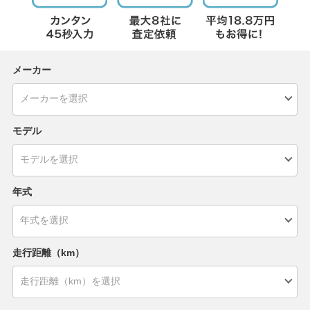
メーカー
モデル
年式
走行距離（km）