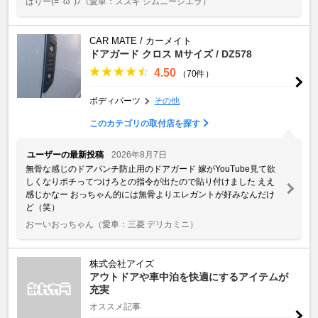
はりー(=ﾟωﾟ)ﾉ
（愛車：スズキ ジムニーシエラ）
CAR MATE / カーメイト
ドアガード クロス Mサイズ / DZ578
4.50
（70件）
ボディパーツ
その他
このカテゴリの取付店を探す
ユーザーの最新投稿
2026年8月7日
無骨な感じのドアパンチ防止用のドアガード 嫁がYouTube見て欲
しくなりポチってつけろとの指令が出たので貼り付けました ええ
感じかなー おっちゃん的には無骨よりエレガントが好みなんだけ
ど（笑）
おーいおっちゃん
（愛車：三菱 デリカミニ）
株式会社アイズ
アウトドアや車中泊を快適にするアイテムが
充実
オススメ記事