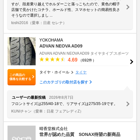
すが、段差乗り越えでホルダーごと落っこちたので、黄色の帽子
店舗で見かけたコチラ、ホールド性、スマホセットの簡易性良さ
そうなので選択しまし ...
toshi2016
（愛車：日産 セレナ）
YOKOHAMA
ADVAN NEOVA AD09
ADVAN
ADVAN NEOVA AD09
タイヤタイプ:スポーツ
4.69
（692件）
タイヤ・ホイール
タイヤ
この商品の
価格を比較する
このカテゴリの取付店を探す
ユーザーの最新投稿
2026年8月7日
フロントサイズは255/40-18で、リアサイズは275/35-19です。
KUNIチャン
（愛車：日産 フェアレディZ）
晴香堂株式会社
世界が認めた品質 SONAX待望の新商品