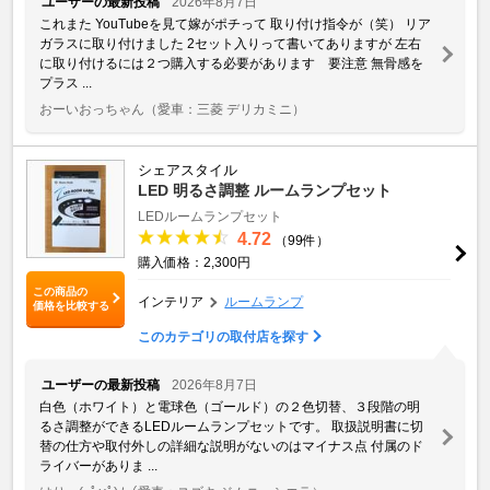
ユーザーの最新投稿
2026年8月7日
これまた YouTubeを見て嫁がポチって 取り付け指令が（笑） リア
ガラスに取り付けました 2セット入りって書いてありますが 左右
に取り付けるには２つ購入する必要があります 要注意 無骨感を
プラス ...
おーいおっちゃん
（愛車：三菱 デリカミニ）
シェアスタイル
LED 明るさ調整 ルームランプセット
LEDルームランプセット
4.72
（99件）
購入価格：2,300円
この商品の
インテリア
ルームランプ
価格を比較する
このカテゴリの取付店を探す
ユーザーの最新投稿
2026年8月7日
白色（ホワイト）と電球色（ゴールド）の２色切替、３段階の明
るさ調整ができるLEDルームランプセットです。 取扱説明書に切
替の仕方や取付外しの詳細な説明がないのはマイナス点 付属のド
ライバーがありま ...