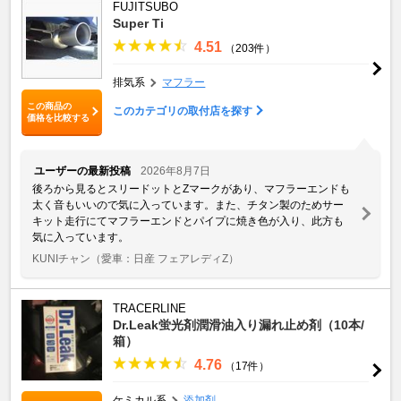
FUJITSUBO
Super Ti
4.51
（203件）
排気系
マフラー
この商品の
このカテゴリの取付店を探す
価格を比較する
ユーザーの最新投稿
2026年8月7日
後ろから見るとスリードットとZマークがあり、マフラーエンドも
太く音もいいので気に入っています。また、チタン製のためサー
キット走行にてマフラーエンドとパイプに焼き色が入り、此方も
気に入っています。
KUNIチャン
（愛車：日産 フェアレディZ）
TRACERLINE
Dr.Leak蛍光剤潤滑油入り漏れ止め剤（10本/
箱）
4.76
（17件）
ケミカル系
添加剤