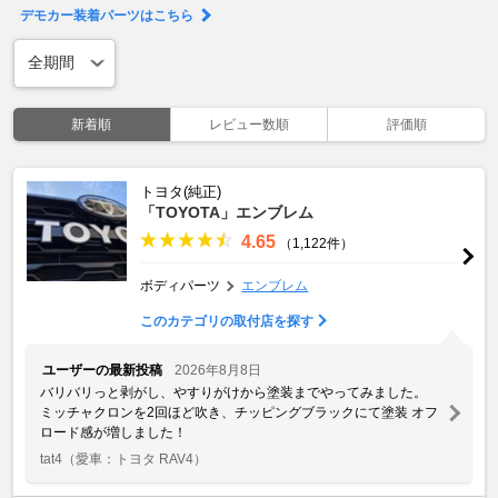
デモカー装着パーツはこちら
新着順
レビュー数順
評価順
トヨタ(純正)
「TOYOTA」エンブレム
4.65
（1,122件）
ボディパーツ
エンブレム
このカテゴリの取付店を探す
ユーザーの最新投稿
2026年8月8日
バリバリっと剥がし、やすりがけから塗装までやってみました。
ミッチャクロンを2回ほど吹き、チッピングブラックにて塗装 オフ
ロード感が増しました！
tat4
（愛車：トヨタ RAV4）