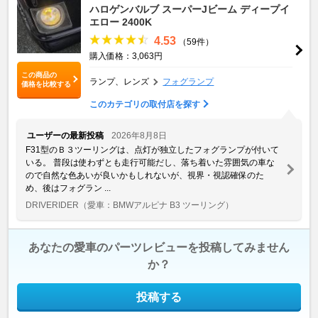
ハロゲンバルブ スーパーJビーム ディープイ
エロー 2400K
4.53
（59件）
購入価格：3,063円
この商品の
ランプ、レンズ
フォグランプ
価格を比較する
このカテゴリの取付店を探す
ユーザーの最新投稿
2026年8月8日
F31型のＢ３ツーリングは、点灯が独立したフォグランプが付いて
いる。 普段は使わずとも走行可能だし、落ち着いた雰囲気の車な
ので自然な色あいが良いかもしれないが、視界・視認確保のた
め、後はフォグラン ...
DRIVERIDER
（愛車：BMWアルピナ B3 ツーリング）
あなたの愛車のパーツレビューを投稿してみません
か？
投稿する