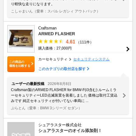
り軽快な走りになります。
こしゃまいん
（愛車：スバル レガシィ アウトバック）
Craftsman
ARMED FLASHER
4.61
（111件）
購入価格：27,000円
カーセキュリティ
セキュリティシステム
この商品の
価格を比較する
このカテゴリの取付店を探す
ユーザーの最新投稿
2026年8月8日
Craftsman製のARMED FLASHER for BMW-F(i3含む) ルームミラ
ーセキュリティーLED点滅装置を装着しました 価格は取付工賃込
みです 純正セキュリティが付いてない車両に ...
ぷらとん
（愛車：BMW 3シリーズ セダン）
シュアラスター株式会社
シュアラスターのオイル添加剤！