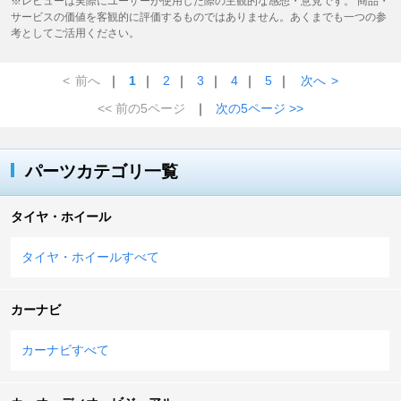
※レビューは実際にユーザーが使用した際の主観的な感想・意見です。 商品・
サービスの価値を客観的に評価するものではありません。あくまでも一つの参
考としてご活用ください。
<
前へ
｜
1
｜
2
｜
3
｜
4
｜
5
｜
次へ
>
<< 前の5ページ
｜
次の5ページ >>
パーツカテゴリ一覧
タイヤ・ホイール
タイヤ・ホイールすべて
カーナビ
カーナビすべて