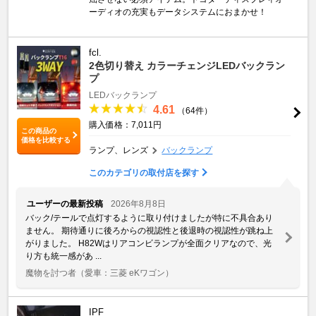
ーディオの充実もデータシステムにおまかせ！
fcl.
2色切り替え カラーチェンジLEDバックラン
プ
LEDバックランプ
4.61
（64件）
購入価格：7,011円
この商品の
価格を比較する
ランプ、レンズ
バックランプ
このカテゴリの取付店を探す
ユーザーの最新投稿
2026年8月8日
バック/テールで点灯するように取り付けましたが特に不具合あり
ません。 期待通りに後ろからの視認性と後退時の視認性が跳ね上
がりました。 H82Wはリアコンビランプが全面クリアなので、光
り方も統一感があ ...
魔物を討つ者
（愛車：三菱 eKワゴン）
IPF