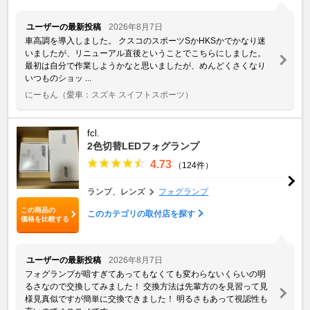
ユーザーの最新投稿
2026年8月7日
車高調を導入しました。 クスコのスポーツSかHKSかでかなり迷
いましたが、リニューアル直後ということでこちらにしました。
最初は自分で作業しようかなと思いましたが、めんどくさくなり
いつものショッ ...
にーもん
（愛車：スズキ スイフトスポーツ）
fcl.
2色切替LEDフォグランプ
4.73
（124件）
ランプ、レンズ
フォグランプ
この商品の
このカテゴリの取付店を探す
価格を比較する
ユーザーの最新投稿
2026年8月7日
フォグランプが暗すぎてあってもなくても変わらないくらいの明
るさなので交換してみました！ 交換方法は先輩方のを見習って見
様見真似ですが簡単に交換できました！ 明るさもあって視認性も