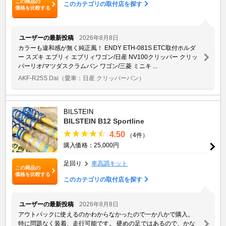
この商品の
このカテゴリの取付店を探す
価格を比較する
ユーザーの最新投稿
2026年8月8日
カラーも違和感が無く純正風！ ENDY ETH-081S ETC取付ホルダ
ー スズキ エブリィ エブリィワゴン/日産 NV100クリッパー クリッ
パーリオ/マツダスクラムバン ワゴン/三菱 ミニキ ...
AKF-R25S Dai
（愛車：日産 クリッパーバン）
BILSTEIN
BILSTEIN B12 Sportline
4.50
（4件）
購入価格：25,000円
足回り
車高調キット
この商品の
価格を比較する
このカテゴリの取付店を探す
ユーザーの最新投稿
2026年8月8日
アウトバックに使えるのかわからなかったので一か八かで購入。
特に問題なく装着、走行可能です。 硬めの足ではあるので、かな