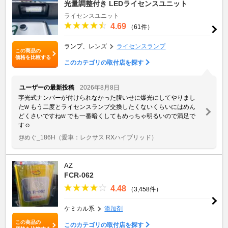
光量調整付き LEDライセンスユニット
ライセンスユニット
4.69
（61件）
ランプ、レンズ
ライセンスランプ
この商品の
価格を比較する
このカテゴリの取付店を探す
ユーザーの最新投稿
2026年8月8日
字光式ナンバーが付けられなかった腹いせに爆光にしてやりまし
た‪w もう二度とライセンスランプ交換したくないくらいにはめん
どくさいですね‪w でも一番暗くしてもめっちゃ明るいので満足で
す☺️
@めぐ_186H
（愛車：レクサス RXハイブリッド）
AZ
FCR-062
4.48
（3,458件）
ケミカル系
添加剤
この商品の
このカテゴリの取付店を探す