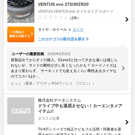
VENTUS evo 275/30ZR20
VENTUS
VENTUS evo
タイヤタイプ:スポーツ
-
（2件）
タイヤ・ホイール
タイヤ
この商品の
価格を比較する
このカテゴリの取付店を探す
ユーザーの最新投稿
2026年8月8日
新製品出てからすぐの購入。S1evo3と比べて大きな違いは感じら
れないが、サイドの剛性が少し良くなったかも？ ロードノイズは
あまり変わらず。 サーキットでも使えるくらい剛性あるタイヤな
のでコスパはか ...
とっく
（愛車：アウディ RS4アバント （ワゴン））
株式会社データシステム
ドライブ中も退屈させない！カーエンタメア
イテム!!
オススメ記事
TV-KITシリーズで純正ナビをフル活用！同乗者を退
屈させない必須アイテム。トヨタ・ディスプレィオ