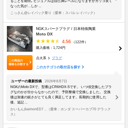
ることを期待｡ ビジュアルは自己満レベルになりますがカッコ良く
なった気が…しか ...
こっさん@レイバック乗り
（愛車：スバル レイバック）
NGKスパークプラグ / 日本特殊陶業
Moto DX
4.56
（122件）
購入価格：1,724円
点火系
プラグ
この商品の
価格を比較する
このカテゴリの取付店を探す
ユーザーの最新投稿
2026年8月7日
NGKのMoto DXで、型番はCR6HDX-Sです。 いつ頃交換したプラ
グなのかが分からなかったので、予防整備で交換しました。 交換
後は加速の鋭さがとても良く満足してます。長期的に使用した
後、追記 ...
かいもん(kaimonED7 ...
（愛車：ホンダ スーパーカブ70 デラック
ス）