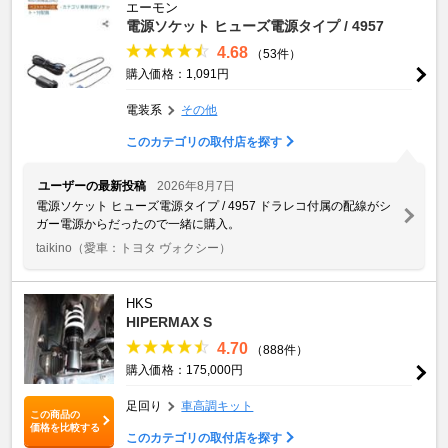
エーモン
電源ソケット ヒューズ電源タイプ / 4957
4.68
（53件）
購入価格：1,091円
電装系
その他
このカテゴリの取付店を探す
ユーザーの最新投稿
2026年8月7日
電源ソケット ヒューズ電源タイプ / 4957 ドラレコ付属の配線がシ
ガー電源からだったので一緒に購入。
taikino
（愛車：トヨタ ヴォクシー）
HKS
HIPERMAX S
4.70
（888件）
購入価格：175,000円
足回り
車高調キット
この商品の
価格を比較する
このカテゴリの取付店を探す