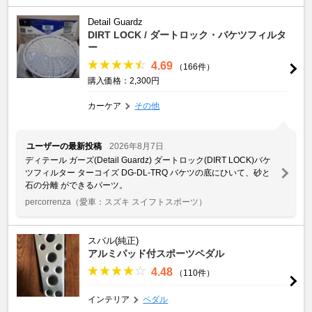
Detail Guardz
DIRT LOCK / ダートロック・バケツフィルタ
ー
4.69
（166件）
購入価格：2,300円
カーケア
その他
ユーザーの最新投稿
2026年8月7日
ディテール ガーズ(Detail Guardz) ダートロック(DIRT LOCK)バケ
ツフィルター ターコイズ DG-DL-TRQ バケツの底にひいて、砂と
石の分離 ができるパーツ。
percorrenza
（愛車：スズキ スイフトスポーツ）
スバル(純正)
アルミパッド付スポーツペダル
4.48
（110件）
インテリア
ペダル