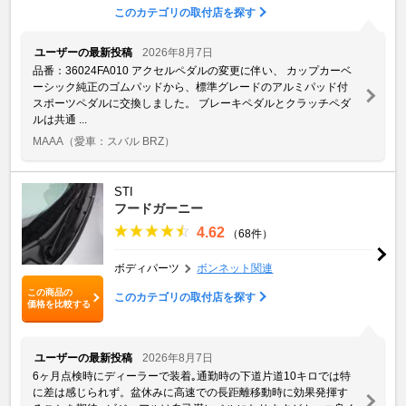
このカテゴリの取付店を探す
ユーザーの最新投稿
2026年8月7日
品番：36024FA010 アクセルペダルの変更に伴い、 カップカーベ
ーシック純正のゴムパッドから、標準グレードのアルミパッド付
スポーツペダルに交換しました。 ブレーキペダルとクラッチペダ
ルは共通 ...
MAAA
（愛車：スバル BRZ）
STI
フードガーニー
4.62
（68件）
ボディパーツ
ボンネット関連
この商品の
このカテゴリの取付店を探す
価格を比較する
ユーザーの最新投稿
2026年8月7日
6ヶ月点検時にディーラーで装着｡通勤時の下道片道10キロでは特
に差は感じられず。盆休みに高速での長距離移動時に効果発揮す