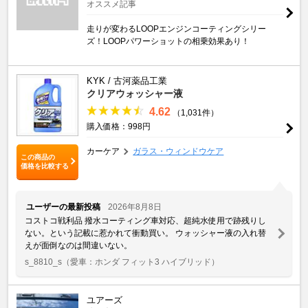
オススメ記事
走りが変わるLOOPエンジンコーティングシリー
ズ！LOOPパワーショットの相乗効果あり！
KYK / 古河薬品工業
クリアウォッシャー液
4.62
（1,031件）
購入価格：998円
カーケア
ガラス・ウィンドウケア
この商品の
価格を比較する
ユーザーの最新投稿
2026年8月8日
コストコ戦利品 撥水コーティング車対応、超純水使用で跡残りし
ない。という記載に惹かれて衝動買い。 ウォッシャー液の入れ替
えが面倒なのは間違いない。
s_8810_s
（愛車：ホンダ フィット3 ハイブリッド）
ユアーズ