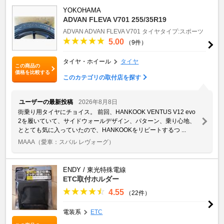
YOKOHAMA
ADVAN FLEVA V701 255/35R19
ADVAN
ADVAN FLEVA V701
タイヤタイプ:スポーツ
5.00
（9件）
タイヤ・ホイール
タイヤ
この商品の
価格を比較する
このカテゴリの取付店を探す
ユーザーの最新投稿
2026年8月8日
街乗り用タイヤにチョイス。 前回、HANKOOK VENTUS V12 evo
2を履いていて、サイドウォールデザイン、パターン、乗り心地、
ととても気に入っていたので、HANKOOKをリピートするつ ...
MAAA
（愛車：スバル レヴォーグ）
ENDY / 東光特殊電線
ETC取付ホルダー
4.55
（22件）
電装系
ETC