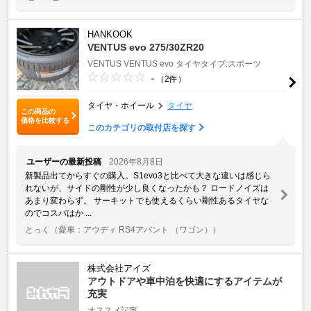
HANKOOK
VENTUS evo 275/30ZR20
VENTUS
VENTUS evo
タイヤタイプ:スポーツ
-
（2件）
タイヤ・ホイール
タイヤ
この商品の
価格を比較する
このカテゴリの取付店を探す
ユーザーの最新投稿
2026年8月8日
新製品出てからすぐの購入。S1evo3と比べて大きな違いは感じら
れないが、サイドの剛性が少し良くなったかも？ ロードノイズは
あまり変わらず。 サーキットでも使えるくらい剛性あるタイヤな
のでコスパはか ...
とっく
（愛車：アウディ RS4アバント （ワゴン））
株式会社アイズ
アウトドアや車中泊を快適にするアイテムが
充実
オススメ記事