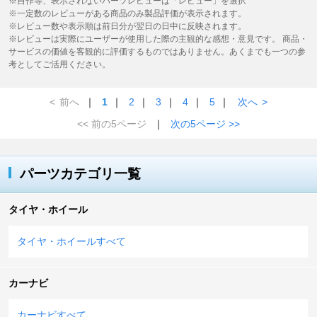
※自作等、表示されないパーツレビューは「レビュー」を選択
※一定数のレビューがある商品のみ製品評価が表示されます。
※レビュー数や表示順は前日分が翌日の日中に反映されます。
※レビューは実際にユーザーが使用した際の主観的な感想・意見です。 商品・
サービスの価値を客観的に評価するものではありません。あくまでも一つの参
考としてご活用ください。
<
前へ
｜
1
｜
2
｜
3
｜
4
｜
5
｜
次へ
>
<< 前の5ページ
｜
次の5ページ >>
パーツカテゴリ一覧
タイヤ・ホイール
タイヤ・ホイールすべて
カーナビ
カーナビすべて