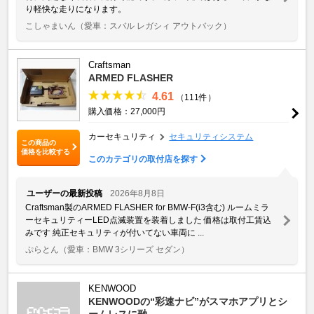
り軽快な走りになります。
こしゃまいん
（愛車：スバル レガシィ アウトバック）
Craftsman
ARMED FLASHER
4.61
（111件）
購入価格：27,000円
カーセキュリティ
セキュリティシステム
この商品の
価格を比較する
このカテゴリの取付店を探す
ユーザーの最新投稿
2026年8月8日
Craftsman製のARMED FLASHER for BMW-F(i3含む) ルームミラ
ーセキュリティーLED点滅装置を装着しました 価格は取付工賃込
みです 純正セキュリティが付いてない車両に ...
ぷらとん
（愛車：BMW 3シリーズ セダン）
KENWOOD
KENWOODの“彩速ナビ”がスマホアプリとシ
ームレスに融 ...