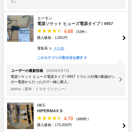
ス）
エーモン
電源ソケット ヒューズ電源タイプ / 4957
4.68
（53件）
購入価格：1,091円
電装系
その他
このカテゴリの取付店を探す
ユーザーの最新投稿
2026年8月7日
電源ソケット ヒューズ電源タイプ / 4957 ドラレコ付属の配線がシ
ガー電源からだったので一緒に購入。
taikino
（愛車：トヨタ ヴォクシー）
HKS
HIPERMAX S
4.70
（888件）
購入価格：175,000円