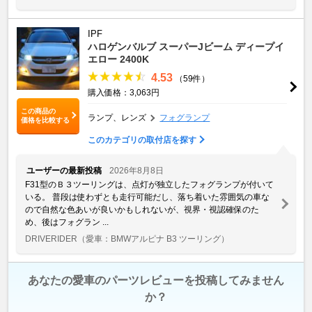
IPF
ハロゲンバルブ スーパーJビーム ディープイ
エロー 2400K
4.53
（59件）
購入価格：3,063円
この商品の
ランプ、レンズ
フォグランプ
価格を比較する
このカテゴリの取付店を探す
ユーザーの最新投稿
2026年8月8日
F31型のＢ３ツーリングは、点灯が独立したフォグランプが付いて
いる。 普段は使わずとも走行可能だし、落ち着いた雰囲気の車な
ので自然な色あいが良いかもしれないが、視界・視認確保のた
め、後はフォグラン ...
DRIVERIDER
（愛車：BMWアルピナ B3 ツーリング）
あなたの愛車のパーツレビューを投稿してみません
か？