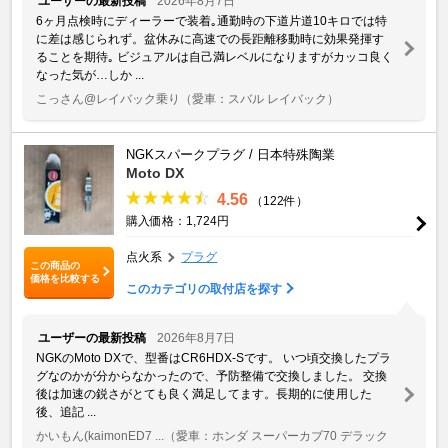
ユーザーの最新投稿
2026年8月7日
6ヶ月点検時にディーラーで装着｡通勤時の下道片道10キロでは特
に差は感じられず。盆休みに高速での長距離移動時に効果発揮す
ることを期待｡ ビジュアルは自己満レベルになりますがカッコ良く
なった気が…しか ...
こっさん@レイバック乗り
（愛車：スバル レイバック）
NGKスパークプラグ / 日本特殊陶業
Moto DX
4.56
（122件）
購入価格：1,724円
点火系
プラグ
この商品の
価格を比較する
このカテゴリの取付店を探す
ユーザーの最新投稿
2026年8月7日
NGKのMoto DXで、型番はCR6HDX-Sです。 いつ頃交換したプラ
グなのかが分からなかったので、予防整備で交換しました。 交換
後は加速の鋭さがとても良く満足してます。長期的に使用した
後、追記 ...
かいもん(kaimonED7 ...
（愛車：ホンダ スーパーカブ70 デラック