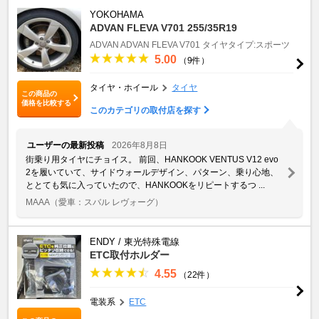
YOKOHAMA
ADVAN FLEVA V701 255/35R19
ADVAN
ADVAN FLEVA V701
タイヤタイプ:スポーツ
5.00
（9件）
タイヤ・ホイール
タイヤ
この商品の
価格を比較する
このカテゴリの取付店を探す
ユーザーの最新投稿
2026年8月8日
街乗り用タイヤにチョイス。 前回、HANKOOK VENTUS V12 evo
2を履いていて、サイドウォールデザイン、パターン、乗り心地、
ととても気に入っていたので、HANKOOKをリピートするつ ...
MAAA
（愛車：スバル レヴォーグ）
ENDY / 東光特殊電線
ETC取付ホルダー
4.55
（22件）
電装系
ETC