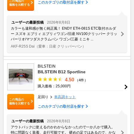
この商品の
このカテゴリの取付店を探す
価格を比較する
ユーザーの最新投稿
2026年8月8日
カラーも違和感が無く純正風！ ENDY ETH-081S ETC取付ホルダ
ー スズキ エブリィ エブリィワゴン/日産 NV100クリッパー クリッ
パーリオ/マツダスクラムバン ワゴン/三菱 ミニキ ...
AKF-R25S Dai
（愛車：日産 クリッパーバン）
BILSTEIN
BILSTEIN B12 Sportline
4.50
（4件）
購入価格：25,000円
足回り
車高調キット
この商品の
価格を比較する
このカテゴリの取付店を探す
ユーザーの最新投稿
2026年8月8日
アウトバックに使えるのかわからなかったので一か八かで購入。
特に問題なく装着、走行可能です。 硬めの足ではあるので、かな