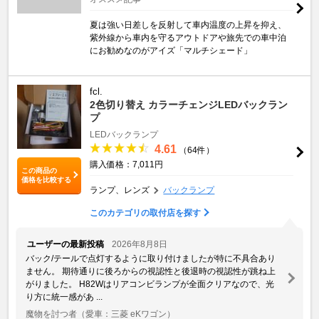
夏は強い日差しを反射して車内温度の上昇を抑え、
紫外線から車内を守るアウトドアや旅先での車中泊
にお勧めなのがアイズ「マルチシェード」
fcl.
2色切り替え カラーチェンジLEDバックラン
プ
LEDバックランプ
4.61
（64件）
購入価格：7,011円
この商品の
価格を比較する
ランプ、レンズ
バックランプ
このカテゴリの取付店を探す
ユーザーの最新投稿
2026年8月8日
バック/テールで点灯するように取り付けましたが特に不具合あり
ません。 期待通りに後ろからの視認性と後退時の視認性が跳ね上
がりました。 H82Wはリアコンビランプが全面クリアなので、光
り方に統一感があ ...
魔物を討つ者
（愛車：三菱 eKワゴン）