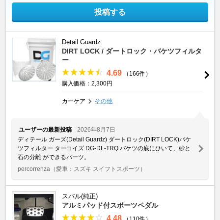
投稿する
Detail Guardz
DIRT LOCK / ダートロック・バケツフィルタ
ー
4.69
（166件）
購入価格：2,300円
カーケア
その他
ユーザーの最新投稿
2026年8月7日
ディテール ガーズ(Detail Guardz) ダートロック(DIRT LOCK)バケ
ツフィルター ターコイズ DG-DL-TRQ バケツの底にひいて、砂と
石の分離 ができるパーツ。
percorrenza
（愛車：スズキ スイフトスポーツ）
スバル(純正)
アルミパッド付スポーツペダル
4.48
（110件）