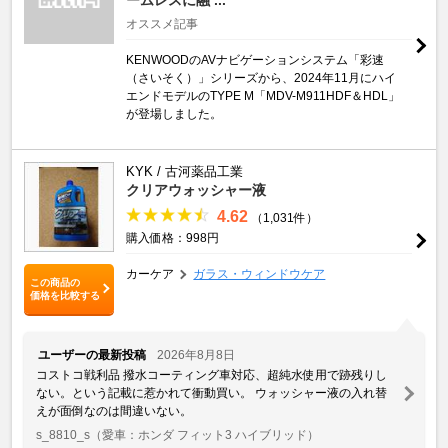
オススメ記事
KENWOODのAVナビゲーションシステム「彩速
（さいそく）」シリーズから、2024年11月にハイ
エンドモデルのTYPE M「MDV-M911HDF＆HDL」
が登場しました。
KYK / 古河薬品工業
クリアウォッシャー液
4.62
（1,031件）
購入価格：998円
カーケア
ガラス・ウィンドウケア
この商品の
価格を比較する
ユーザーの最新投稿
2026年8月8日
コストコ戦利品 撥水コーティング車対応、超純水使用で跡残りし
ない。という記載に惹かれて衝動買い。 ウォッシャー液の入れ替
えが面倒なのは間違いない。
s_8810_s
（愛車：ホンダ フィット3 ハイブリッド）