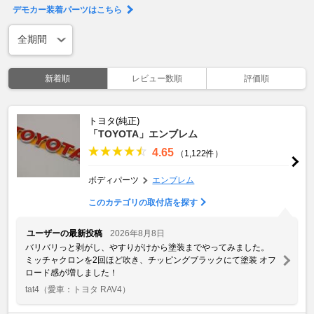
デモカー装着パーツはこちら
新着順
レビュー数順
評価順
トヨタ(純正)
「TOYOTA」エンブレム
4.65
（1,122件）
ボディパーツ
エンブレム
このカテゴリの取付店を探す
ユーザーの最新投稿
2026年8月8日
バリバリっと剥がし、やすりがけから塗装までやってみました。
ミッチャクロンを2回ほど吹き、チッピングブラックにて塗装 オフ
ロード感が増しました！
tat4
（愛車：トヨタ RAV4）