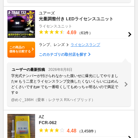
ユアーズ
光量調整付き LEDライセンスユニット
ライセンスユニット
4.69
（61件）
ランプ、レンズ
ライセンスランプ
この商品の
価格を比較する
このカテゴリの取付店を探す
ユーザーの最新投稿
2026年8月8日
字光式ナンバーが付けられなかった腹いせに爆光にしてやりまし
た‪w もう二度とライセンスランプ交換したくないくらいにはめん
どくさいですね‪w でも一番暗くしてもめっちゃ明るいので満足で
す☺️
@めぐ_186H
（愛車：レクサス RXハイブリッド）
AZ
FCR-062
4.48
（3,458件）