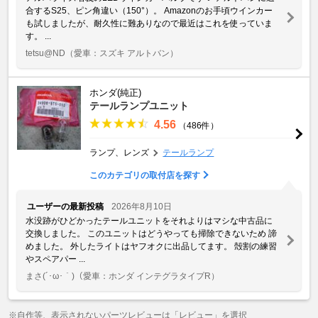
合するS25、ピン角違い（150°）。 Amazonのお手頃ウインカー
も試しましたが、耐久性に難ありなので最近はこれを使っていま
す。 ...
tetsu@ND
（愛車：スズキ アルトバン）
ホンダ(純正)
テールランプユニット
4.56
（486件）
ランプ、レンズ
テールランプ
このカテゴリの取付店を探す
ユーザーの最新投稿
2026年8月10日
水没跡がひどかったテールユニットをそれよりはマシな中古品に
交換しました。 このユニットはどうやっても掃除できないため 諦
めました。 外したライトはヤフオクに出品してます。 殻割の練習
やスペアパー ...
まさ(´･ω･｀)
（愛車：ホンダ インテグラタイプR）
※自作等、表示されないパーツレビューは「レビュー」を選択