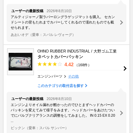
ユーザーの最新投稿
2026年8月10日
アルティジャーノ製ラバーロングラゲッジマットを購入。 セカン
ドシートの背もたれまでカバーしてくれるので濡れたものでも載
せられます。
あおいオデ
（愛車：スバル レヴォーグ）
OHNO RUBBER INDUSTRIAL / 大野ゴム工業
タペットカバーパッキン
4.42
（168件）
エンジンパーツ
その他
このカテゴリの取付店を探す
ユーザーの最新投稿
2026年8月10日
エンジンよりオイル漏れが酷かったのでひとまずヘッドカバーの
パッキンを変えてみて様子をみます。 ヘッドカバーをあけたつい
でにバルブクリアランスの調整をしてみました。 IN 0.15 EX 0.20
...
ビックン
（愛車：スバル サンバー）