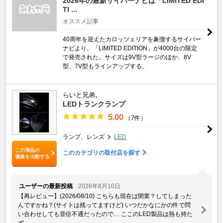
2026年の最新サイバーナビは「LIMITED EDI
TI ...
オススメ記事
40周年を迎えたカロッツェリアを象徴するサイバー
ナビより、「LIMITED EDITION」が4000台の限定
で発売された。サイズは9V型ラージのほか、8V
型、7V型もラインアップする。
らいと兄弟。
LEDトランクランプ
5.00
（7件）
ランプ、レンズ
LED
この商品の
このカテゴリの取付店を探す
価格を比較する
ユーザーの最新投稿
2026年8月10日
【再レビュー】(2026/08/10) こちらも現在は閉業？してしまった
んですかね？(サイトは残ってますけど) いつだかなにかの件で問
い合わせしても音信不通だったので… ここのLED製品は熱も持た
ず ...