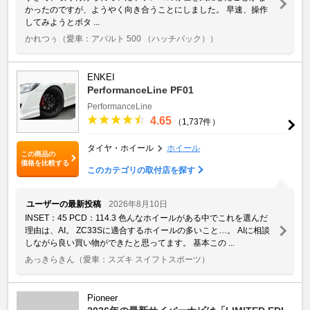
かったのですが、ようやく向き合うことにしました。 早速、操作
してみようとボタ ...
かれつぅ
（愛車：アバルト 500 （ハッチバック））
ENKEI
PerformanceLine PF01
PerformanceLine
4.65
（1,737件）
タイヤ・ホイール
ホイール
この商品の
価格を比較する
このカテゴリの取付店を探す
ユーザーの最新投稿
2026年8月10日
INSET：45 PCD：114.3 色んなホイールがある中でこれを選んだ
理由は、AI。 ZC33Sに適合するホイールの多いこと…。 AIに相談
しながら良い買い物ができたと思ってます。 基本この ...
あっきらきん
（愛車：スズキ スイフトスポーツ）
Pioneer