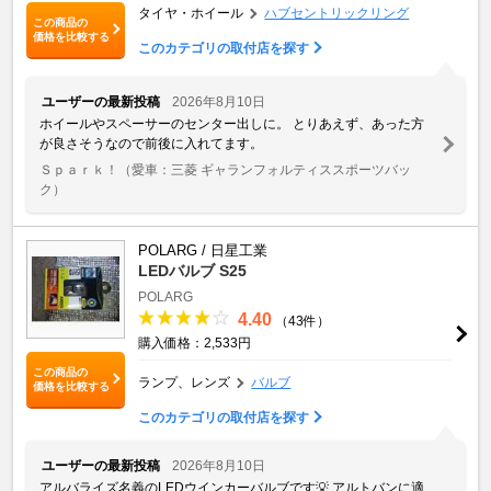
タイヤ・ホイール
ハブセントリックリング
この商品の
価格を比較する
このカテゴリの取付店を探す
ユーザーの最新投稿
2026年8月10日
ホイールやスペーサーのセンター出しに。 とりあえず、あった方
が良さそうなので前後に入れてます。
Ｓｐａｒｋ！
（愛車：三菱 ギャランフォルティススポーツバッ
ク）
POLARG / 日星工業
LEDバルブ S25
POLARG
4.40
（43件）
購入価格：2,533円
この商品の
ランプ、レンズ
バルブ
価格を比較する
このカテゴリの取付店を探す
ユーザーの最新投稿
2026年8月10日
アルバライズ名義のLEDウインカーバルブです💡 アルトバンに適