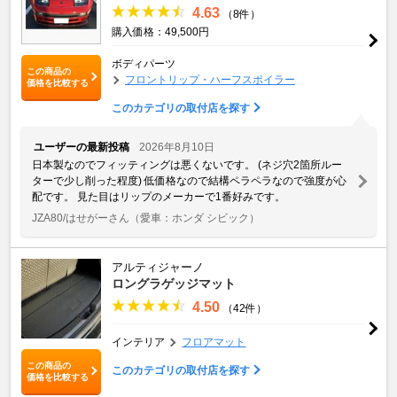
4.63
（8件）
購入価格：49,500円
ボディパーツ
この商品の
フロントリップ・ハーフスポイラー
価格を比較する
このカテゴリの取付店を探す
ユーザーの最新投稿
2026年8月10日
日本製なのでフィッティングは悪くないです。 (ネジ穴2箇所ルー
ターで少し削った程度) 低価格なので結構ペラペラなので強度が心
配です。 見た目はリップのメーカーで1番好みです。
JZA80/はせがーさん
（愛車：ホンダ シビック）
アルティジャーノ
ロングラゲッジマット
4.50
（42件）
インテリア
フロアマット
この商品の
このカテゴリの取付店を探す
価格を比較する