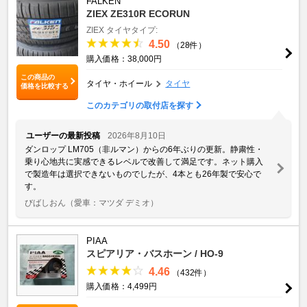
FALKEN
ZIEX ZE310R ECORUN
ZIEX
タイヤタイプ:
4.50
（28件）
購入価格：38,000円
この商品の
タイヤ・ホイール
タイヤ
価格を比較する
このカテゴリの取付店を探す
ユーザーの最新投稿
2026年8月10日
ダンロップ LM705（非ルマン）からの6年ぶりの更新。静粛性・
乗り心地共に実感できるレベルで改善して満足です。ネット購入
で製造年は選択できないものでしたが、4本とも26年製で安心で
す。
びばしおん
（愛車：マツダ デミオ）
PIAA
スピアリア・バスホーン / HO-9
4.46
（432件）
購入価格：4,499円