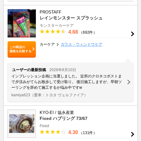
PROSTAFF
レインモンスター スプラッシュ
モンスターカーケア
4.68
（692件）
カーケア
ガラス・ウィンドウケア
この商品の
価格を比較する
ユーザーの最新投稿
2026年8月10日
インプレッション企画に当選しました。 近所のクロネコポストま
で夕涼みがてらお散歩して受け取り。 後日施工しますが、早朝ツ
ーリングを辞めて施工するか悩み中ですw
kamiya623
（愛車：トヨタ ヴェルファイア）
KYO-EI / 協永産業
Fixed ハブリング 73/67
Fixed
4.30
（131件）