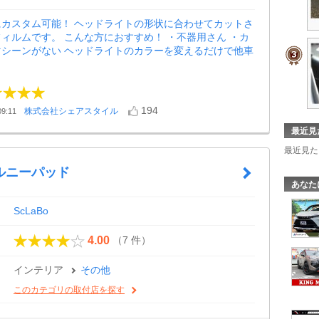
にカスタム可能！ ヘッドライトの形状に合わせてカットさ
ィルムです。 こんな方におすすめ！ ・不器用さん ・カ
マシーンがない ヘッドライトのカラーを変えるだけで他車
194
株式会社シェアスタイル
9:11
最近見
最近見た
ルニーパッド
あなた
ScLaBo
（7 件）
4.00
インテリア
その他
このカテゴリの取付店を探す