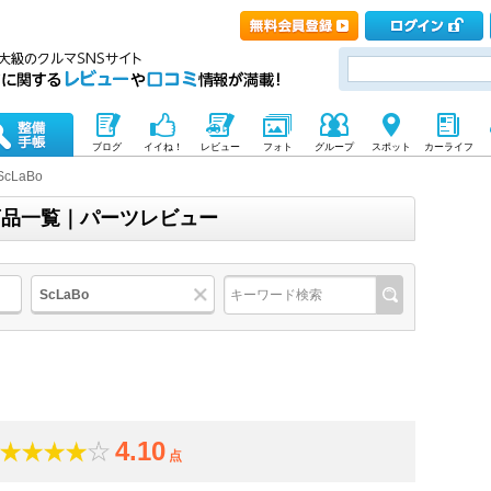
ブログ
イイね！
レビュー
フォト
グループ
スポット
カーライフ
ScLaBo
の商品一覧｜パーツレビュー
ScLaBo
4.10
点