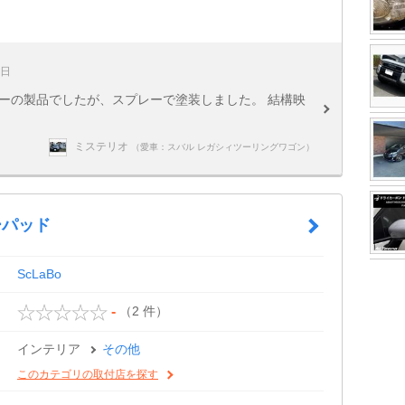
5日
ーの製品でしたが、スプレーで塗装しました。 結構映
ミステリオ
（愛車：スバル レガシィツーリングワゴン）
ーパッド
ScLaBo
（2 件）
-
インテリア
その他
このカテゴリの取付店を探す