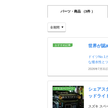
パーツ・商品
（3件 ）
世界が認
おすすめ記事
ドイツNo.
な撥水性と
2026年7月31
シェアスタ
デモカーパーツ
ッドライト
スズキ スペ