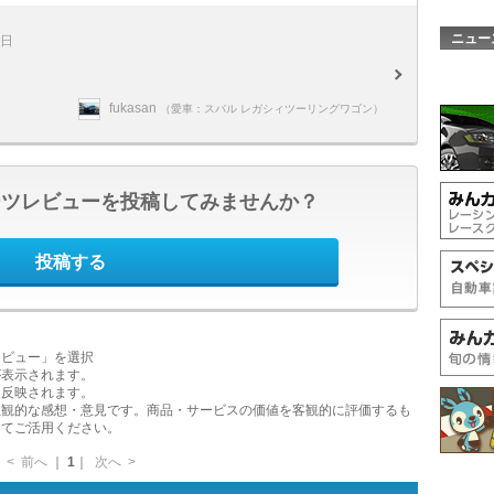
ニュー
8日
fukasan
（愛車：スバル レガシィツーリングワゴン）
ーツレビューを投稿してみませんか？
投稿する
レビュー」を選択
が表示されます。
に反映されます。
主観的な感想・意見です。商品・サービスの価値を客観的に評価するも
してご活用ください。
<
前へ
｜
1
｜
次へ
>