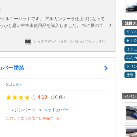
日
川オリジナルニーパットです。 アルカンターラ仕上げになって
注目タ
うかと思い中古未使用品を購入しました。 特に夏の半
ZC33S
ＨＩ
しらさぎ@G4
（愛車：スバル インプレッサ G4）
ミシ
みん
ドリ
カバー塗装
塗装
ScLaBo
イベン
（10 件）
4.10
エンジンパーツ
ヘッドカバー
このカテゴリの取付店を探す