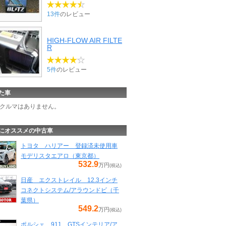
13件
のレビュー
HIGH-FLOW AIR FILTE
R
5件
のレビュー
た車
クルマはありません。
にオススメの中古車
トヨタ ハリアー 登録済未使用車
モデリスタエアロ（東京都）
532.9
万円
(税込)
日産 エクストレイル 12.3インチ
コネクトシステム/アラウンドビ（千
葉県）
549.2
万円
(税込)
ポルシェ 911 GTSインテリア/ア