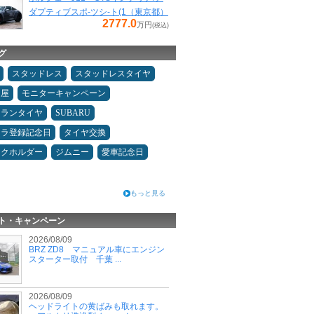
ダプティブスポ-ツシ-ト(1（東京都）
2777.0
万円
(税込)
グ
スタッドレス
スタッドレスタイヤ
Ｄ屋
モニターキャンペーン
ュランタイヤ
SUBARU
カラ登録記念日
タイヤ交換
ンクホルダー
ジムニー
愛車記念日
もっと見る
ト・キャンペーン
2026/08/09
BRZ ZD8 マニュアル車にエンジン
スターター取付 千葉 ...
2026/08/09
ヘッドライトの黄ばみも取れます。