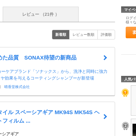
マイペ
レビュー
（21件 ）
ログ
様々
新着順
レビュー数順
評価順
めた品質 SONAX待望の新商品
1カーケアブランド「ソナックス」から、洗浄と同時に強力
ツヤ効果を与えるコーティングシャンプーが新登場
人気パ
日
晴香堂株式会社
イル スペーシアギア MK94S MK54S ヘ
フィルム ...
ーシアギア