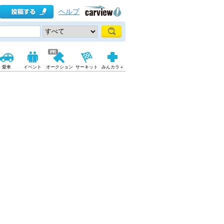
ヘルプ
愛車
イベント
オークション
サーキット
みんカラ＋