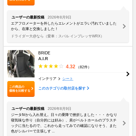
ユーザーの最新投稿
2026年8月9日
エアフロメーターを外したらエレメントがエラい汚れていました
から、在庫と交換しました！
ドライダー大@なら
（愛車：スバル インプレッサWRX）
BRIDE
A.I.R
4.32
（82件）
インテリア
シート
この商品の
このカテゴリの取付店を探す
価格を比較する
ユーザーの最新投稿
2026年8月9日
ジータⅣから入れ替え。日々の乗降で挫折しました・・・ かなり
寝気味な作り（自分的には好み）、肩がベルトホールのプラスチ
ックに当たるので、これから走ってみての確認になりそう、また
色がシルバーで主張しす ...