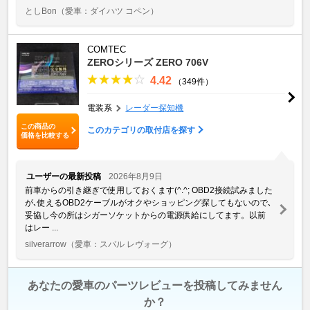
としBon
（愛車：ダイハツ コペン）
COMTEC
ZEROシリーズ ZERO 706V
4.42
（349件）
電装系
レーダー探知機
この商品の
このカテゴリの取付店を探す
価格を比較する
ユーザーの最新投稿
2026年8月9日
前車からの引き継ぎで使用しておくます(^.^; OBD2接続試みました
が､使えるOBD2ケーブルがオクやショッピング探してもないので､
妥協し今の所はシガーソケットからの電源供給にしてます。以前
はレー ...
silverarrow
（愛車：スバル レヴォーグ）
あなたの愛車のパーツレビューを投稿してみません
か？