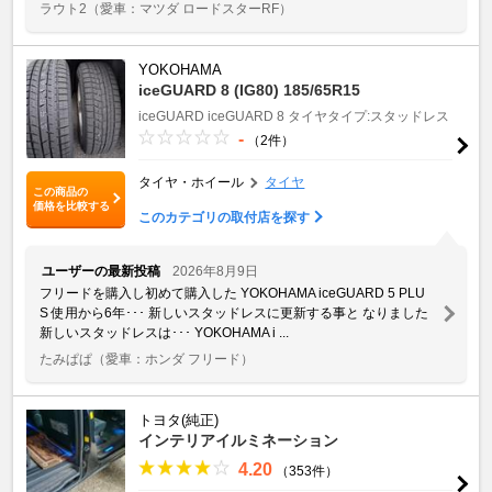
ラウト2
（愛車：マツダ ロードスターRF）
YOKOHAMA
iceGUARD 8 (IG80) 185/65R15
iceGUARD
iceGUARD 8
タイヤタイプ:スタッドレス
-
（2件）
タイヤ・ホイール
タイヤ
この商品の
価格を比較する
このカテゴリの取付店を探す
ユーザーの最新投稿
2026年8月9日
フリードを購入し初めて購入した YOKOHAMA iceGUARD 5 PLU
S 使用から6年･･･ 新しいスタッドレスに更新する事と なりました
新しいスタッドレスは･･･ YOKOHAMA i ...
たみぱぱ
（愛車：ホンダ フリード）
トヨタ(純正)
インテリアイルミネーション
4.20
（353件）