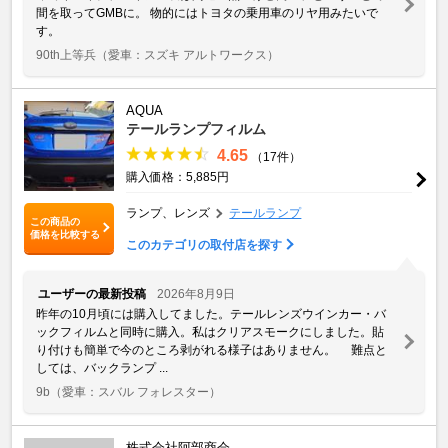
間を取ってGMBに。 物的にはトヨタの乗用車のリヤ用みたいで
す。
90th上等兵
（愛車：スズキ アルトワークス）
AQUA
テールランプフィルム
4.65
（17件）
購入価格：5,885円
ランプ、レンズ
テールランプ
この商品の
価格を比較する
このカテゴリの取付店を探す
ユーザーの最新投稿
2026年8月9日
昨年の10月頃には購入してました。テールレンズウインカー・バ
ックフィルムと同時に購入。私はクリアスモークにしました。貼
り付けも簡単で今のところ剥がれる様子はありません。 難点と
しては、バックランプ ...
9b
（愛車：スバル フォレスター）
株式会社阿部商会