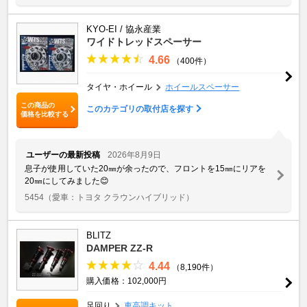
KYO-EI / 協永産業
ワイドトレッドスペーサー
4.66
（400件）
タイヤ・ホイール
ホイールスペーサー
この商品の
このカテゴリの取付店を探す
価格を比較する
ユーザーの最新投稿
2026年8月9日
息子が使用していた20㎜が余ったので、フロントを15㎜にリアを
20㎜にしてみました😊
5454
（愛車：トヨタ クラウンハイブリッド）
BLITZ
DAMPER ZZ-R
4.44
（8,190件）
購入価格：102,000円
足回り
車高調キット