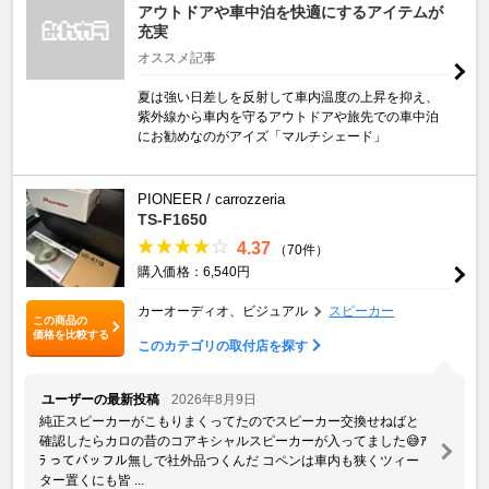
アウトドアや車中泊を快適にするアイテムが
充実
オススメ記事
夏は強い日差しを反射して車内温度の上昇を抑え、
紫外線から車内を守るアウトドアや旅先での車中泊
にお勧めなのがアイズ「マルチシェード」
PIONEER / carrozzeria
TS-F1650
4.37
（70件）
購入価格：6,540円
カーオーディオ、ビジュアル
スピーカー
この商品の
価格を比較する
このカテゴリの取付店を探す
ユーザーの最新投稿
2026年8月9日
純正スピーカーがこもりまくってたのでスピーカー交換せねばと
確認したらカロの昔のコアキシャルスピーカーが入ってました😅ｱ
ﾗ ってバッフル無しで社外品つくんだ コペンは車内も狭くツィー
ター置くにも皆 ...