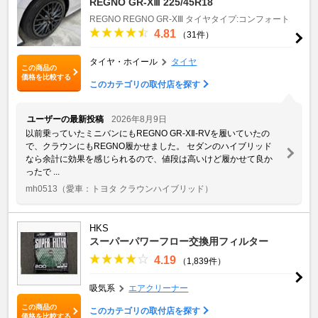
REGNO GR-XⅢ 225/45R18
REGNO
REGNO GR-XⅢ
タイヤタイプ:コンフォート
4.81
（31件）
タイヤ・ホイール
タイヤ
この商品の
価格を比較する
このカテゴリの取付店を探す
ユーザーの最新投稿
2026年8月9日
以前乗っていたミニバンにもREGNO GR-XⅡ-RVを履いていたの
で、クラウンにもREGNO履かせました。 セダンのハイブリッド
なら余計に効果を感じられるので、値段は高いけど履かせて良か
ったで ...
mh0513
（愛車：トヨタ クラウンハイブリッド）
HKS
スーパーパワーフロー交換用フィルター
4.19
（1,839件）
吸気系
エアクリーナー
この商品の
このカテゴリの取付店を探す
価格を比較する