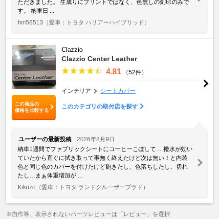
ただきました。 生成りにプリントではなく、色無しの刻印のみで
す。 納車日 ...
hm56513
（愛車：トヨタ ハリアーハイブリッド）
Clazzio
Clazzio Center Leather
4.81
（52件）
インテリア
シートカバー
この商品の
このカテゴリの取付店を探す
価格を比較する
ユーザーの最新投稿
2026年8月9日
納車1週間でファブリックシートにコーヒーこぼして… 撥水が効い
ていたから直ぐに拭き取って事無く終えたけど次は無い！と内装
色と同じ色のカバーを付けたけど飽きたし、色落ちしたし、切れ
たし…まぁ体重増加が ...
Kikuzo
（愛車：トヨタ ランドクルーザープラド）
※自作等、表示されないパーツレビューは「レビュー」を選択