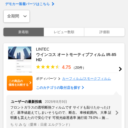
デモカー装着パーツはこちら
新着順
レビュー数順
評価順
LINTEC
ウインコス オートモーティブフィルム IR-85
HD
4.75
（20件）
ボディパーツ
カーフィルム/スモークフィルム
この商品の
価格を比較する
このカテゴリの取付店を探す
ユーザーの最新投稿
2026年8月9日
フロントガラスの透明断熱フィルムです サイドも貼りたかったけ
ど、基準値超えてしまいそうなので、断念。 車検範囲内、大事 証
明書も貰えたので安心です 可視光線透過率 施行前 79.0% ↓ 施 ...
ち り み な
（愛車：日産 エルグランド）