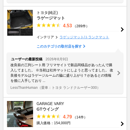
トヨタ(純正)
ラゲージマット
4.53
（289件）
インテリア
ラゲッジマット/トランクマット
このカテゴリの取付店を探す
ユーザーの最新投稿
2026年8月9日
改良前の三列シート用 フリマサイトで新品同様品があったんで購
入してました。 ※当初は社外マットにしようと思ってました。 改
良後モデルはラゲージルームの脇に盛り上がり？があるとの情報
を後に入手しており ...
LessThanHuman
（愛車：トヨタ ランドクルーザー300）
GARAGE VARY
GTウイング
4.79
（14件）
購入価格：154,000円