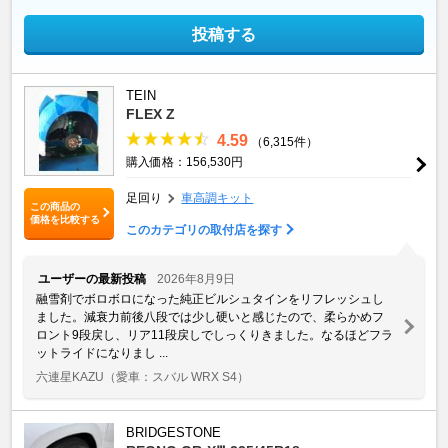
投稿する
TEIN
FLEX Z
4.59
（6,315件）
購入価格：156,530円
足回り
車高調キット
この商品の
価格を比較する
このカテゴリの取付店を探す
ユーザーの最新投稿
2026年8月9日
融雪剤でボロボロになった純正ビルシュタインをリフレッシュし
ました。減衰力前後八段では少し硬いと感じたので、柔らかめフ
ロント9段戻し、リア11段戻しでしっくりきました。なるほどフラ
ットライドになりまし ...
六連星KAZU
（愛車：スバル WRX S4）
BRIDGESTONE