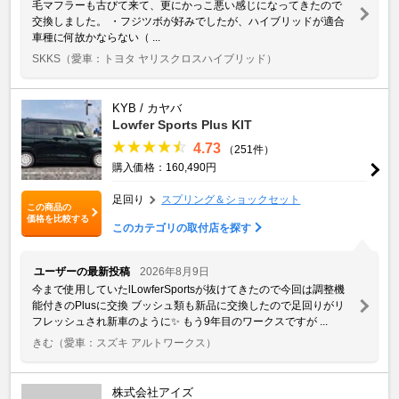
毛マフラーも古びて来て、更にかっこ悪い感じになってきたので
交換しました。 ・フジツボが好みでしたが、ハイブリッドが適合
車種に何故かならない（ ...
SKKS
（愛車：トヨタ ヤリスクロスハイブリッド）
KYB / カヤバ
Lowfer Sports Plus KIT
4.73
（251件）
購入価格：160,490円
足回り
スプリング＆ショックセット
この商品の
価格を比較する
このカテゴリの取付店を探す
ユーザーの最新投稿
2026年8月9日
今まで使用していたlLowferSportsが抜けてきたので今回は調整機
能付きのPlusに交換 ブッシュ類も新品に交換したので足回りがリ
フレッシュされ新車のように✨️ もう9年目のワークスですが ...
きむ
（愛車：スズキ アルトワークス）
株式会社アイズ