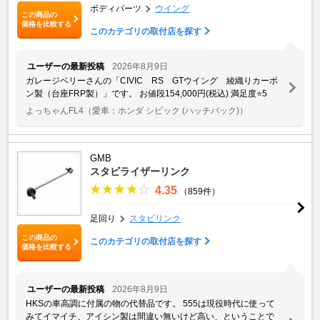
ボディパーツ
ウイング
この商品の
価格を比較する
このカテゴリの取付店を探す
ユーザーの最新投稿
2026年8月9日
ガレージベリーさんの「CIVIC RS GTウイング 綾織りカーボ
ン製（台座FRP製）」です。 お値段154,000円(税込) 満足度⭐️5
よっちゃんFL4
（愛車：ホンダ シビック (ハッチバック)）
GMB
スタビライザーリンク
4.35
（859件）
足回り
スタビリンク
この商品の
このカテゴリの取付店を探す
価格を比較する
ユーザーの最新投稿
2026年8月9日
HKSの車高調に付属の物の代替品です。 555は現役時代に使って
みてイマイチ、アイシン製は間違い無いけど高い、ということで