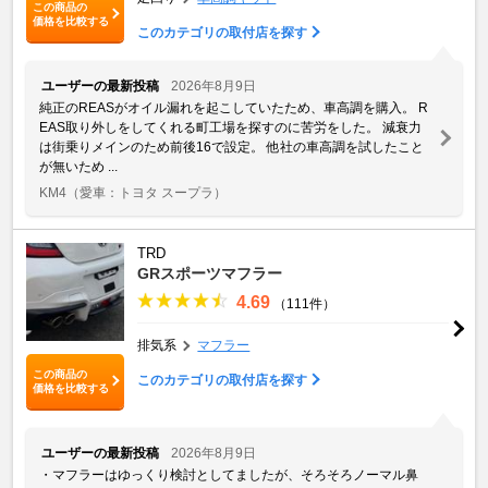
この商品の
価格を比較する
このカテゴリの取付店を探す
ユーザーの最新投稿
2026年8月9日
純正のREASがオイル漏れを起こしていたため、車高調を購入。 R
EAS取り外しをしてくれる町工場を探すのに苦労をした。 減衰力
は街乗りメインのため前後16で設定。 他社の車高調を試したこと
が無いため ...
KM4
（愛車：トヨタ スープラ）
TRD
GRスポーツマフラー
4.69
（111件）
排気系
マフラー
この商品の
このカテゴリの取付店を探す
価格を比較する
ユーザーの最新投稿
2026年8月9日
・マフラーはゆっくり検討としてましたが、そろそろノーマル鼻