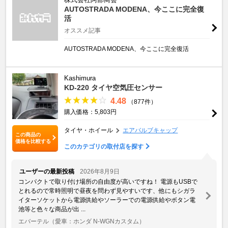
AUTOSTRADA MODENA、今ここに完全復
活
オススメ記事
AUTOSTRADA MODENA、今ここに完全復活
Kashimura
KD-220 タイヤ空気圧センサー
4.48
（877件）
購入価格：5,803円
タイヤ・ホイール
エアバルブキャップ
この商品の
価格を比較する
このカテゴリの取付店を探す
ユーザーの最新投稿
2026年8月9日
コンパクトで取り付け場所の自由度が高いですね！ 電源もUSBで
とれるので常時照明で昼夜を問わず見やすいです、他にもシガラ
イターソケットから電源供給やソーラーでの電源供給やボタン電
池等と色々な商品が出 ...
エバーテル
（愛車：ホンダ N-WGNカスタム）