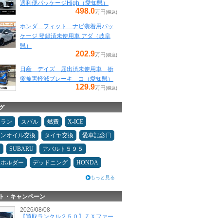
適利便パッケージHigh（愛知県）
498.0
万円
(税込)
ホンダ フィット ナビ装着用パッ
ケージ 登録済未使用車 アダ（岐阜
県）
202.9
万円
(税込)
日産 デイズ 届出済未使用車 衝
突被害軽減ブレーキ コ（愛知県）
129.9
万円
(税込)
グ
ュラン
スバル
燃費
X-ICE
ジンオイル交換
タイヤ交換
愛車記念日
み
SUBARU
アバルト５９５
ホホルダー
デッドニング
HONDA
もっと見る
ト・キャンペーン
2026/08/08
【買取ランクル２５０】ＺＸファー