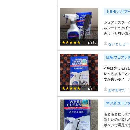
トヨタ ハリア
シュアラスター
ルシードのホイ
みようと思い購入
16
ないとしぇー
日産 フェアレ
Z34は少し走
レイのまるごと
すが良いホイール
68
おかおかだ
（
マツダ ユーノ
もともと使って
新しいのが欲し
ポンジで満足です