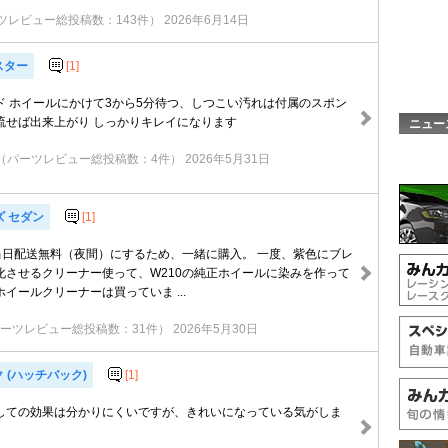
ツレビュー総投稿数：143件）
2026年6月14日
スター
[1]
ド ホイールにかけて3から5分待つ、しつこい汚れは付属のスポン
流せば出来上がり しっかりキレイになります
ニュー
（パーツレビュー総投稿数：4件）
2026年5月31日
ズ セダン
[1]
当日配送無料（夜間）にするため、一緒に購入。 一度、紫色にブレ
化させるクリーナー使って、W210の純正ホイールに染みを作って
イールクリーナーは買っていま ...
ーツレビュー総投稿数：31件）
2026年5月30日
 (ハッチバック)
[1]
しての効果は分かりにくいですが、きれいになっている気がしま