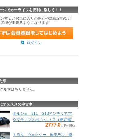
ージでカーライフを便利に楽しく！！
インするとお気に入りの保存や燃費記録など
な管理が出来るようになります
ログイン
た車
クルマはありません。
にオススメの中古車
ポルシェ 911 GTSインテリア/ア
ダプティブスポ-ツシ-ト(1（東京都）
2777.0
万円
(税込)
トヨタ ヴォクシー 改モデル 快