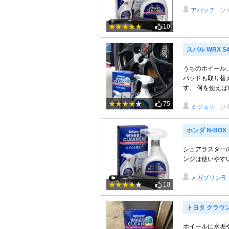
アパッチ
（パ
10
スバル WRX S
うちのホイール
パッドも取り替
す。 何を使えば
75
ミジュ☆
（パ
ホンダ N-BOX
シュアラスター
ンジは使いやすいと
メガプリンR
10
トヨタ クラウ
ホイールに水垢