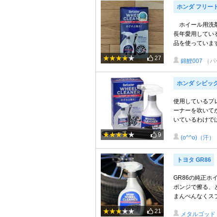
ホンダ フリー
ホイール用洗剤
長年愛用してい
品を使っています
27
錦鯉007
（パ
ホンダ シビッ
使用しているプ
ーナーを吹いて
いているわけでは
9
(o^^o)（汗）
トヨタ GR86
GR86の純正
ポンジで擦る、
まんべんなくスプ
21
メタルゴッド