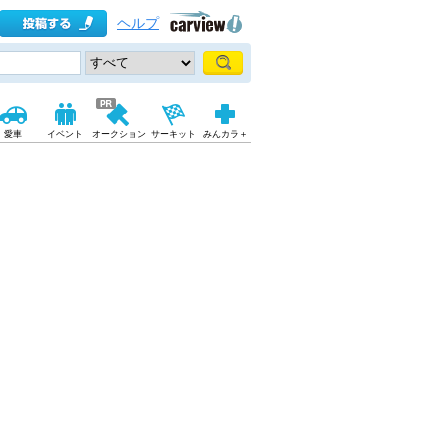
ヘルプ
愛車
イベント
オークション
サーキット
みんカラ＋