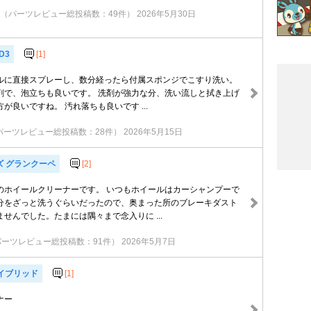
（パーツレビュー総投稿数：49件）
2026年5月30日
D3
[1]
ルに直接スプレーし、数分経ったら付属スポンジでこすり洗い。
剤で、泡立ちも良いです。 洗剤が強力な分、洗い流しと拭き上げ
が良いですね。 汚れ落ちも良いです ...
パーツレビュー総投稿数：28件）
2026年5月15日
ズ グランクーペ
[2]
のホイールクリーナーです。 いつもホイールはカーシャンプーで
分をざっと洗うぐらいだったので、奥まった所のブレーキダスト
せんでした。たまには隅々まで念入りに ...
パーツレビュー総投稿数：91件）
2026年5月7日
ハイブリッド
[1]
ナー