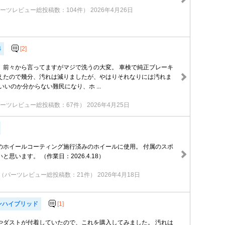
ーツレビュー総投稿数：104件）
2026年4月26日
4
[2]
、前々から言ってますがマジで洗うの大変。 車検で純正ブレーキ
えたので幾分、汚れは減りましたが、やはりそれなりには汚れま
いいのか分からない難民になり、ホ ...
ーツレビュー総投稿数：67件）
2026年4月25日
のホイールコーティング施行済みのホイールに使用。 付属のスポ
思います。 （作業日：2026.4.18）
（パーツレビュー総投稿数：21件）
2026年4月18日
ンハイブリッド
[1]
やダストが付着していたので、これを購入してみました。 汚れは