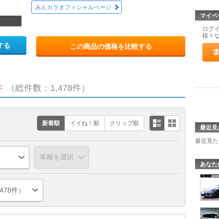
みんカラオフィシャルページ
マイペ
ログ
様々
する
この商品の価格を比較する
件
（総件数：1,478件）
新着順
イイね！順
クリップ順
最近見
最近見た
あなた
478件）