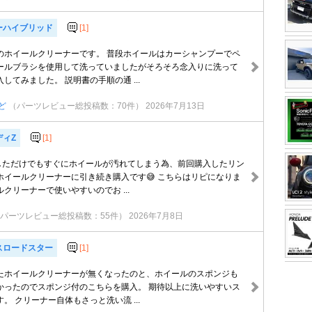
ーハイブリッド
[1]
のホイールクリーナーです。 普段ホイールはカーシャンプーでペ
ールブラシを使用して洗っていましたがそろそろ念入りに洗って
してみました。 説明書の手順の通 ...
ど
（パーツレビュー総投稿数：70件）
2026年7月13日
ディZ
[1]
行しただけでもすぐにホイールが汚れてしまう為、前回購入したリン
ホイールクリーナーに引き続き購入です😅 こちらはリピになりま
クリーナーで使いやすいのでお ...
パーツレビュー総投稿数：55件）
2026年7月8日
スロードスター
[1]
たホイールクリーナーが無くなったのと、ホイールのスポンジも
かったのでスポンジ付のこちらを購入。 期待以上に洗いやすいス
。 クリーナー自体もさっと洗い流 ...