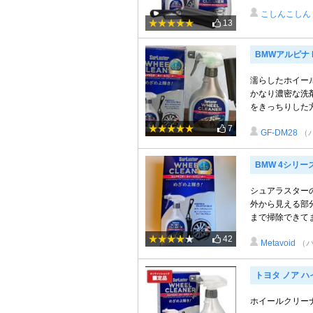
こしんこしん
13
BMWアルピナ 
濡らしたホイー
かなり濃密な洗
をきっちりした方
7
GF-DM28
（
BMW 4シリー
シュアラスター
外から見える部
まで掃除できてま
42
Metavoid
（
トヨタ ノア 
ホイールクリー