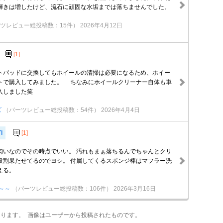
輝きは増したけど、流石に頑固な水垢までは落ちませんでした。
ツレビュー総投稿数：15件）
2026年4月12日
[1]
パッドに交換してもホイールの清掃は必要になるため、ホイー
トで購入してみました。 ちなみにホイールクリーナー自体も車
入しました笑
ズ
（パーツレビュー総投稿数：54件）
2026年4月4日
I
[1]
匂いなのでその時点でいい。 汚れもまぁ落ちるんでちゃんとクリ
役割果たせてるのでヨシ。 付属してくるスポンジ棒はマフラー洗
える。
～～
（パーツレビュー総投稿数：106件）
2026年3月16日
あります。 画像はユーザーから投稿されたものです。