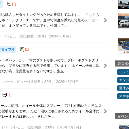
ド
[1]
も購入したタイミングだったため投稿してみます。 こちらも
るホイールクリーナーです。途中で何度か浮気して別のメーカー
が、また戻ってくる商品です。付属して ...
ーツレビュー総投稿数：38件）
2026年8月6日
クタイプR
[1]
レーキパッドが、非常にダストが多いので、ブレーキダストクリ
注目タ
から、ブラシに塗布する形で使用しています。 ホイール全体に吹
ない為、使用量も多くないですが、泡立 ...
ミシ
エン
（パーツレビュー総投稿数：32件）
2026年8月4日
夏休
[1]
スマ
ホイールに使用。 ホイール全体にスプレーして汚れが酷いところはス
と説明があります。 ただ、泡状に噴出されるためホイール全体に
イベン
レーするのは難しい。 それこそ ...
（パーツレビュー総投稿数：23件）
2026年7月19日