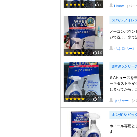
7
Hmax
（パー
スバル フォレ
ノーコンパウン
ジで洗う、水で
ペネロペー2
13
BMW 5シリー
５Aヒューズを
ーキダストを変
しまってから、ホ
22
まりゃー
（パ
ホンダ シビック
ホイール専用と
す。