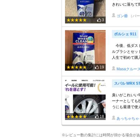
きれいに落ちて
ゴン爺
（パー
3
ポルシェ 911
今後、低ダスト
ルブラシとセッ
人生で初めて購
19
Masaクルー
スバル WRX ST
臭いがこれいい
ーナーとしても
うにも最適で使
18
あっちゃちゃ
※レビュー数の集計には時間が掛かる場合が