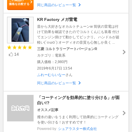
この商品の
価格を比較する
同じ商品のレビュー一覧
KR Factory メガ雷電
昔から大好きなオカルトチューンw 筒状の雷電は付
けて効果を確認できたのでコルトくんにも装着 付け
てエンジン掛けて動かしてビックリ。 ハンドルが超
軽い(´⊙ω⊙`) オーディオの音質も心無しか良く ...
三菱 コルトラリーアートバージョンR
14
カテゴリ：電装系
購入価格：2,980円
2019年6月17日 13:54
ふれーむらいなー
さん
同じ商品のレビュー一覧
「コーティングを効果的に塗り分ける」が面
白い!?
オススメ記事
撥水の違いをうまく利用して効果的にコーティング
を使い分ける！おすすめです！
Powered by
シュアラスター株式会社