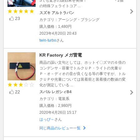
Sでも驚きの謎効果を発揮！ **************** ・2個
の特殊フェライトコア ...
スズキ アルトラパン
23
カテゴリ：アーシング・プラシング
購入価格：1,480円
2023年4月20日 20:43
twin-turbo
さん
KR Factory メガ雷電
商品の謳い文句としては、ホットイ〇ズマの６倍の
コンデンサ－容量でトルクＵＰ・ライトの光量Ｕ
Ｐ・オ－ディオの音が良くなる等の事ですが、トル
クＵＰや光量については装着前と装着後の数値の変
化が測定している ...
22
スバル レガシィB4
カテゴリ：電装系
購入価格：2,980円
2020年4月26日 15:17
はっぴ～
さん
同じ商品のレビュー一覧