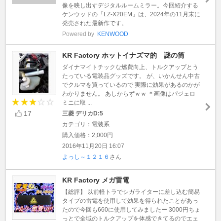
像を映し出すデジタルルームミラー。今回紹介する
ケンウッドの「LZ-X20EM」は、2024年の11月末に
発売された最新作です。
Powered by
KENWOOD
KR Factory ホットイナズマ的 謎の筒
ダイナマイトチックな燃費向上、トルクアップとう
たっている電装品グッズです。 が、いかんせん中古
でクルマを買っているので 実際に効果があるのかが
わかりません。 あしからずｗｗ ＊画像はパジェロ
ミニに取 ...
17
三菱 デリカD:5
カテゴリ：電装系
購入価格：2,000円
2016年11月20日 16:07
よっし～１２１６
さん
KR Factory メガ雷電
【総評】 以前軽トラでシガライターに差し込む簡易
タイプの雷電を使用して効果を得られたことがあっ
たので今回も660に使用してみましたー 3000円ちょ
っとで全域のトルクアップを体感できてるのでエェ