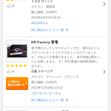
トヨタ ヴィッツ
4
カテゴリ：電装系
購入価格：3,000円
2015年6月22日 00:24
vitz1500
さん
同じ商品のレビュー一覧
KR Factory 雷電
巷で噂のコンデンサーチューンです。 昔S14とフェ
スティバにホットイナズマをくっつけていました
が、それよりも体感できました。 走行性能は変わっ
たとは思いません。 が、ATの変速が低回転気味に
なりまし ...
4
日産 ステージア
カテゴリ：アーシング・プラシング
この商品の
購入価格：2,000円
価格を比較する
2013年12月26日 23:12
ふれーむらいなー
さん
同じ商品のレビュー一覧