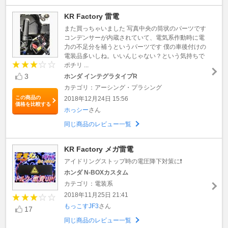
KR Factory 雷電
また買っちゃいました 写真中央の筒状のパーツです
コンデンサーが内蔵されていて、電気系作動時に電
力の不足分を補うというパーツです 僕の車後付けの
電装品多いしね。いいんじゃない？という気持ちで
ポチリ ...
3
ホンダ インテグラタイプR
カテゴリ：アーシング・プラシング
この商品の
2018年12月24日 15:56
価格を比較する
ホっシー
さん
同じ商品のレビュー一覧
KR Factory メガ雷電
アイドリングストップ時の電圧降下対策に❗
ホンダ N-BOXカスタム
カテゴリ：電装系
2018年11月25日 21:41
もっこすJF3
さん
17
同じ商品のレビュー一覧