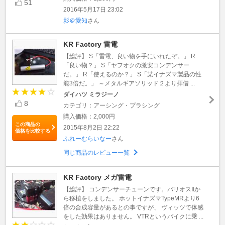
51
2016年5月17日 23:02
影＠愛知
さん
KR Factory 雷電
【総評】 S「雷電、良い物を手にいれたぞ。」 R
「良い物？」 S「ヤフオクの激安コンデンサー
だ。」 R「使えるのか？」 S「某イナズマ製品の性
能3倍だ。」 ～メタルギアソリッド２より拝借 ...
ダイハツ ミラジーノ
8
カテゴリ：アーシング・プラシング
購入価格：2,000円
この商品の
2015年8月2日 22:22
価格を比較する
ふれーむらいなー
さん
同じ商品のレビュー一覧
KR Factory メガ雷電
【総評】 コンデンサーチューンです。バリオスⅡか
ら移植をしました。 ホットイナズマTypeMRより6
倍の合成容量があるとの事ですが、 ヴィッツで体感
をした効果はありません。 VTRというバイクに乗 ...