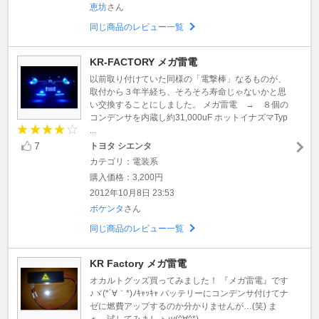
恵坊
さん
同じ商品のレビュー一覧
KR-FACTORY メガ雷電
以前取り付けていた同様の「電撃棒」なるものが、
取付から３年半経ち、そろそろ寿命じゃないかと思
い交換することにしました。 メガ雷電 → ８個の
コンデンサを内蔵し約31,000uF ホットイナズマTyp
...
7
トヨタ シエンタ
カテゴリ：電装系
購入価格：3,200円
2012年10月8日 23:53
ボケンタ
さん
同じ商品のレビュー一覧
KR Factory メガ雷電
オカルトグッズ買ってみました！ 『メガ雷電』です
♪ヾ(*´∀｀*)ﾉｷｬｯｷｬ バッテリーにコンデンサ付けてナ
ゼに燃費アップするのか分かりませんが…(笑) ま
ぁ、試してみましょ♪v(^∀^*)