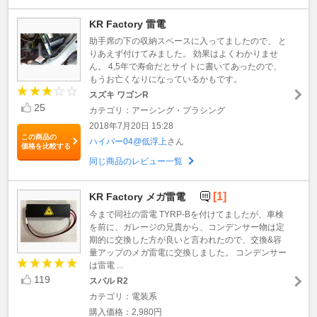
KR Factory 雷電
助手席の下の収納スペースに入ってましたので、 と
りあえず付けてみました。 効果はよくわかりませ
ん。 4,5年で寿命だとサイトに書いてあったので、
もうお亡くなりになっているかもです。
スズキ ワゴンR
25
カテゴリ：アーシング・プラシング
2018年7月20日 15:28
この商品の
ハイパー04@低浮上
さん
価格を比較する
同じ商品のレビュー一覧
[1]
KR Factory メガ雷電
今まで同社の雷電 TYRP-Bを付けてましたが、車検
を前に、ガレージの兄貴から、コンデンサー物は定
期的に交換した方が良いと言われたので、交換&容
量アップのメガ雷電に交換しました。 コンデンサー
は雷電 ...
119
スバル R2
カテゴリ：電装系
購入価格：2,980円