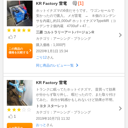
[1]
KR Factory 雷電
ホットイナズマの6倍だそうです。 ワゴンセールで
安かったので購入。 メガ雷電 → ８個のコンデン
サを内蔵し約31,000uF ホットイナズマTypeMR（コ
ンデンサ２個内蔵 4700uF＋47 ...
三菱 コルトラリーアートバージョンR
7
カテゴリ：アーシング・プラシング
購入価格：1,000円
この商品の
2020年1月1日 15:34
価格を比較する
ごり12
さん
同じ商品のレビュー一覧
KR Factory 雷電
トランクに眠ってたホットイナズマ。 昔買って効果
が分からず取り外し。 暇だったので、また取り付け
てみた。 自分が鈍感かもしれないけど効果が不明。
トヨタ スターレット
カテゴリ：アーシング・プラシング
1
2019年10月7日 11:32
おっと
さん