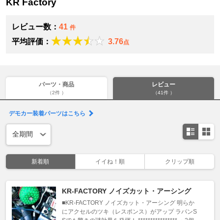
KR Factory
レビュー数：
41
件
平均評価：
3.76
点
パーツ・商品
レビュー
（2件 ）
（41件 ）
デモカー装着パーツはこちら
新着順
イイね！順
クリップ順
KR-FACTORY ノイズカット・アーシング
■KR-FACTORY ノイズカット・アーシング 明らか
にアクセルのツキ（レスポンス）がアップ ラパンS