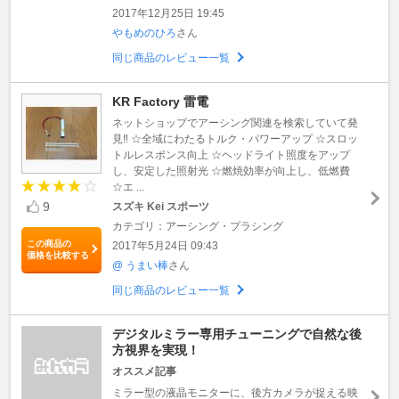
2017年12月25日 19:45
やもめのひろ
さん
同じ商品のレビュー一覧
KR Factory 雷電
ネットショップでアーシング関連を検索していて発
見‼️ ☆全域にわたるトルク・パワーアップ ☆スロッ
トルレスポンス向上 ☆ヘッドライト照度をアップ
し、安定した照射光 ☆燃焼効率が向上し、低燃費
☆エ ...
9
スズキ Kei スポーツ
カテゴリ：アーシング・プラシング
この商品の
2017年5月24日 09:43
価格を比較する
@ うまい棒
さん
同じ商品のレビュー一覧
デジタルミラー専用チューニングで自然な後
方視界を実現！
オススメ記事
ミラー型の液晶モニターに、後方カメラが捉える映