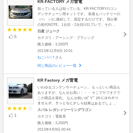
KR-FACTORY メガ雷電
知っている人は知っている、KR-FACTORYのコン
デンサチューン用キットです。 装着もバッテリーの
（+）（-)に接続して、固定するだけです。 我が家
の初代NOTE、1台目・2台目U31プレで、その ...
日産 ジューク
5
カテゴリ：アーシング・プラシング
購入価格：3,200円
2013年12月6日 10:01
ねこパパ？
さん
同じ商品のレビュー一覧
KR Factory メガ雷電
いわゆるコンデンサーチューン。 もっといい商品も
ありますが、なんせお高い・・・ そこでヤフオクで
この商品を落札。 なんせ鈍いσ(ﾟ∀ﾟ )ｵﾚにはわかり
ませんが、きっとなにかしら効果はあるでしょ ...
スバル レガシィツーリングワゴン
1
カテゴリ：電装系
購入価格：3,200円
2013年4月9日 00:44