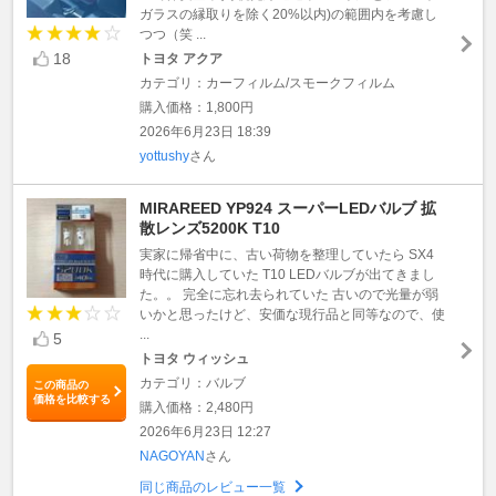
ガラスの縁取りを除く20%以内)の範囲内を考慮し
つつ（笑 ...
18
トヨタ アクア
カテゴリ：カーフィルム/スモークフィルム
購入価格：1,800円
2026年6月23日 18:39
yottushy
さん
MIRAREED YP924 スーパーLEDバルブ 拡
散レンズ5200K T10
実家に帰省中に、古い荷物を整理していたら SX4
時代に購入していた T10 LEDバルブが出てきまし
た。。 完全に忘れ去られていた 古いので光量が弱
いかと思ったけど、安価な現行品と同等なので、使
...
5
トヨタ ウィッシュ
カテゴリ：バルブ
この商品の
価格を比較する
購入価格：2,480円
2026年6月23日 12:27
NAGOYAN
さん
同じ商品のレビュー一覧