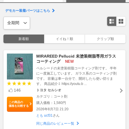
デモカー装着パーツはこちら
新着順
イイね！順
クリップ順
MIRAREED Pellucid 未塗装樹脂専用ガラス
コーティング
NEW
ペルシードの未塗装樹脂コーティング剤です。 半年
に一度施工しています。 ガラス系のコーティング剤
です。 容量は車一台分で、開封したら使い切りま
す。 商品紹介⇩ https://youtu.b ...
146
トヨタ セルシオ
カテゴリ：コート剤
この商品の
購入価格：1,580円
価格を比較する
2026年8月7日 21:20
とも ucf31
さん
同じ商品のレビュー一覧