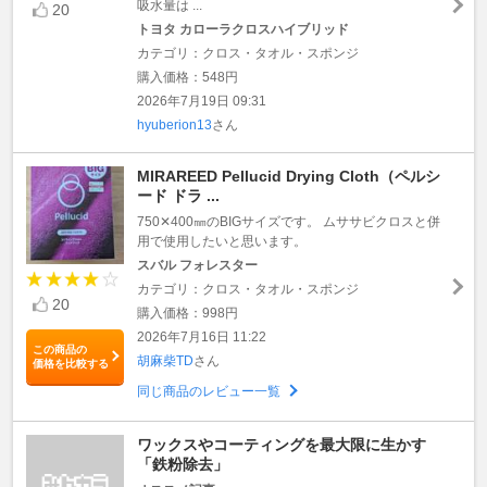
吸水量は ...
20
トヨタ カローラクロスハイブリッド
カテゴリ：クロス・タオル・スポンジ
購入価格：548円
2026年7月19日 09:31
hyuberion13
さん
MIRAREED Pellucid Drying Cloth（ペルシ
ード ドラ ...
750✕400㎜のBIGサイズです。 ムササビクロスと併
用で使用したいと思います。
スバル フォレスター
カテゴリ：クロス・タオル・スポンジ
20
購入価格：998円
2026年7月16日 11:22
この商品の
胡麻柴TD
さん
価格を比較する
同じ商品のレビュー一覧
ワックスやコーティングを最大限に生かす
「鉄粉除去」