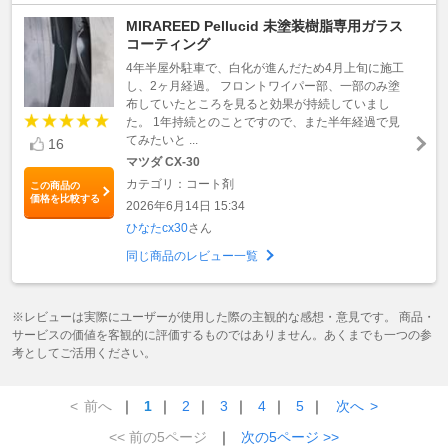
MIRAREED Pellucid 未塗装樹脂専用ガラス
コーティング
4年半屋外駐車で、白化が進んだため4月上旬に施工
し、2ヶ月経過。 フロントワイパー部、一部のみ塗
布していたところを見ると効果が持続していまし
た。 1年持続とのことですので、また半年経過で見
てみたいと ...
16
マツダ CX-30
カテゴリ：コート剤
この商品の
価格を比較する
2026年6月14日 15:34
ひなたcx30
さん
同じ商品のレビュー一覧
※レビューは実際にユーザーが使用した際の主観的な感想・意見です。 商品・
サービスの価値を客観的に評価するものではありません。あくまでも一つの参
考としてご活用ください。
<
前へ
｜
1
｜
2
｜
3
｜
4
｜
5
｜
次へ
>
<< 前の5ページ
｜
次の5ページ >>