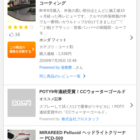
コーティング
昨年9月購入、外装の黒い部分ほとんどに施工後10
ヶ月経った再レビューです。 クルマの外装樹脂の中
でも一番弱いカウルトップが白けてきました(￣▽
￣;) 他(ドアサッシ・前後バンパーの樹脂部・ルーフ
モ ...
16
ホンダ フィット
カテゴリ：コート剤
この商品の
価格を比較する
購入価格：1,536円
2026年7月26日 15:49
Powered by 省燃費 ...
さん
同じ商品のレビュー一覧
POTY9年連続受賞！CCウォーターゴールド
オススメ記事
スプレーして拭くだけで愛車がツヤピカに！POTY
連続受賞中の「CCウォーターゴールド」
Powered by
株式会社プロスタッフ
MIRAREED Pellucid ヘッドライトクリーナ
ー PCD-500