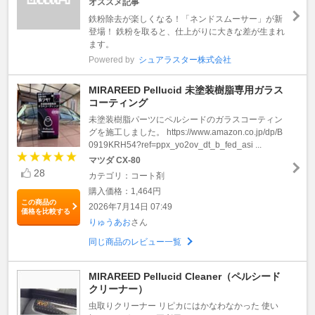
オススメ記事
鉄粉除去が楽しくなる！「ネンドスムーサー」が新
登場！ 鉄粉を取ると、仕上がりに大きな差が生まれ
ます。
Powered by
シュアラスター株式会社
MIRAREED Pellucid 未塗装樹脂専用ガラス
コーティング
未塗装樹脂パーツにペルシードのガラスコーティン
グを施工しました。 https://www.amazon.co.jp/dp/B
0919KRH54?ref=ppx_yo2ov_dt_b_fed_asi ...
マツダ CX-80
28
カテゴリ：コート剤
購入価格：1,464円
この商品の
2026年7月14日 07:49
価格を比較する
りゅうあお
さん
同じ商品のレビュー一覧
MIRAREED Pellucid Cleaner（ペルシード
クリーナー）
虫取りクリーナー リピカにはかなわなかった 使い