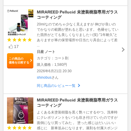
MIRAREED Pellucid 未塗装樹脂専用ガラス
コーティング
20mlなのでめちゃ少なく見えますが 伸びが良いの
でかなりの範囲が塗れると思います。 色褪せしてい
た箇所がとても美しくなりました✨(笑) ”1年耐久”と
ありますが車の保管場所や日当たり具合によって差
...
17
日産 ノート
カテゴリ：コート剤
この商品の
価格を比較する
購入価格：1,580円
2026年6月21日 20:30
shinobus
さん
同じ商品のレビュー一覧
MIRAREED Pellucid 未塗装樹脂専用ガラス
コーティング
よくある未塗装樹脂を黒く艶々にするやつ。洗車時
にクレポリメントをいつも吹き付けていたのですが
面倒になり買ってみた 。 塗った感じはだいぶいい
感じに 新車並みになります。液剤を付属スポンジ