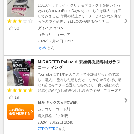
LOOXヘッドライト クリア＆プロテクトを使い切っ
たのでAmazonPrimeDayのさいこちらを購入・施工
してみました 付属の粘土クリーナーがなかなか良か
ったのですが透明度はLOOXが勝るかも？ ...
30
ダイハツ コペン
カテゴリ：カーケア
2026年7月24日 11:27
-かめ-
さん
MIRAREED Pellucid 未塗装樹脂専用ガラス
コーティング
YouTubeにて1年耐久テストで高評価だったので試
しに購入。 塗布した感じだと、なかなか良さげな感
じ‼️ 前にモニター当選したものより、良い感じの光
沢感なのが◯ お値段少しお高めですが、ワコーズの
...
19
日産 キックス e-POWER
カテゴリ：コート剤
この商品の
価格を比較する
購入価格：1,464円
2026年7月22日 20:40
ZERO ZERO
さん