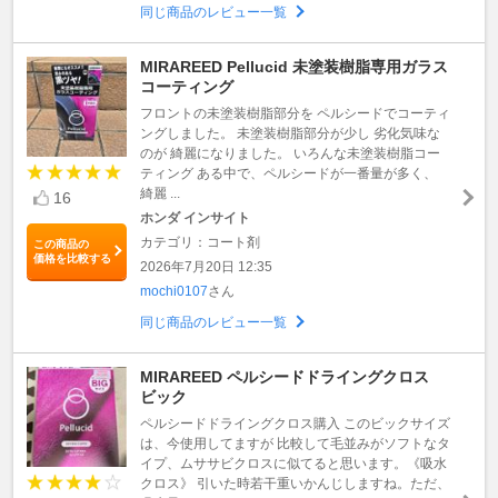
同じ商品のレビュー一覧
MIRAREED Pellucid 未塗装樹脂専用ガラス
コーティング
フロントの未塗装樹脂部分を ペルシードでコーティ
ングしました。 未塗装樹脂部分が少し 劣化気味な
のが 綺麗になりました。 いろんな未塗装樹脂コー
ティング ある中で、ペルシードが一番量が多く、
綺麗 ...
16
ホンダ インサイト
カテゴリ：コート剤
この商品の
価格を比較する
2026年7月20日 12:35
mochi0107
さん
同じ商品のレビュー一覧
MIRAREED ペルシードドライングクロス
ビック
ペルシードドライングクロス購入 このビックサイズ
は、今使用してますが 比較して毛並みがソフトなタ
イプ、ムササビクロスに似てると思います。《吸水
クロス》 引いた時若干重いかんじしますね。ただ、