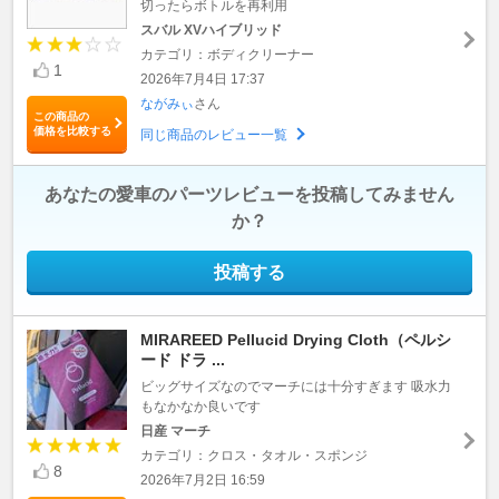
切ったらボトルを再利用
スバル XVハイブリッド
カテゴリ：ボディクリーナー
1
2026年7月4日 17:37
ながみぃ
さん
この商品の
価格を比較する
同じ商品のレビュー一覧
あなたの愛車のパーツレビューを投稿してみません
か？
投稿する
MIRAREED Pellucid Drying Cloth（ペルシ
ード ドラ ...
ビッグサイズなのでマーチには十分すぎます 吸水力
もなかなか良いです
日産 マーチ
カテゴリ：クロス・タオル・スポンジ
8
2026年7月2日 16:59