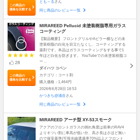
とも～る
さん
この商品の
価格を比較する
同じ商品のレビュー一覧
MIRAREED Pellucid 未塗装樹脂専用ガラス
コーティング
【製品概要】 フロントグリルやAピラー横などの未
塗装樹脂の白化を目立たなくし、コーティングする
薬剤です。本品はガラスコーティングをする事で1
年ほど白化を防ぎます。 YouTubeでの未塗装樹脂コ
ー ...
28
ダイハツ コペン
カテゴリ：コート剤
この商品の
価格を比較する
購入価格：1,464円
2026年6月28日 18:53
かつきち@涌谷
さん
同じ商品のレビュー一覧
MIRAREED アーチ型 XY-53スモーク
アクアのフロントガラスの倒れ角度は前車のRAV4
よりキツい割に車高が低い分、高さ長はさほど無い
ので保安基準(可視光線透過率70%以上とフロント