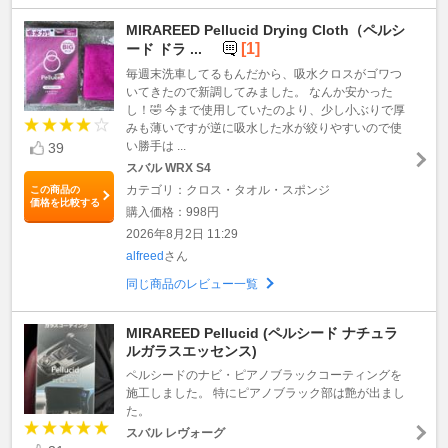
MIRAREED Pellucid Drying Cloth（ペルシ
[1]
ード ドラ ...
毎週末洗車してるもんだから、吸水クロスがゴワつ
いてきたので新調してみました。 なんか安かった
し！🤣 今まで使用していたのより、少し小ぶりで厚
みも薄いですが逆に吸水した水が絞りやすいので使
い勝手は ...
39
スバル WRX S4
カテゴリ：クロス・タオル・スポンジ
この商品の
価格を比較する
購入価格：998円
2026年8月2日 11:29
alfreed
さん
同じ商品のレビュー一覧
MIRAREED Pellucid (ペルシード ナチュラ
ルガラスエッセンス)
ペルシードのナビ・ピアノブラックコーティングを
施工しました。 特にピアノブラック部は艶が出まし
た。
スバル レヴォーグ