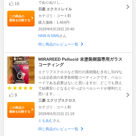
でぬりぬりし ...
15
日産 エクストレイル
カテゴリ：コート剤
この商品の
価格を比較する
購入価格：1,464円
2026年6月19日 20:40
NNN N NNN
さん
同じ商品のレビュー一覧
MIRAREED Pellucid 未塗装樹脂専用ガラス
コーティング
エクリプスクロスなど現行の黒樹脂むき出しSUVな
らほぼ必須の未塗装樹脂コーティングです。ペルシ
ードである必要はないと思いますが、どこでも買え
て結構安いとなるとやっぱりペルシードが便利だと
思います。 ...
9
三菱 エクリプスクロス
カテゴリ：コート剤
この商品の
価格を比較する
2026年6月15日 21:19
ともあむ
さん
同じ商品のレビュー一覧