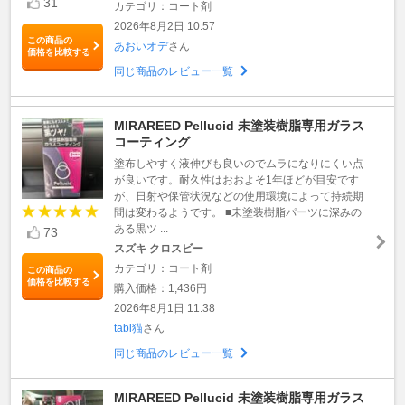
31
カテゴリ：コート剤
2026年8月2日 10:57
この商品の
あおいオデ
さん
価格を比較する
同じ商品のレビュー一覧
MIRAREED Pellucid 未塗装樹脂専用ガラス
コーティング
塗布しやすく液伸びも良いのでムラになりにくい点
が良いです。耐久性はおおよそ1年ほどが目安です
が、日射や保管状況などの使用環境によって持続期
間は変わるようです。 ■未塗装樹脂パーツに深みの
ある黒ツ ...
73
スズキ クロスビー
カテゴリ：コート剤
この商品の
価格を比較する
購入価格：1,436円
2026年8月1日 11:38
tabi猫
さん
同じ商品のレビュー一覧
MIRAREED Pellucid 未塗装樹脂専用ガラス