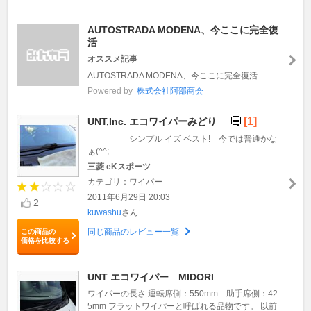
AUTOSTRADA MODENA、今ここに完全復
活
オススメ記事
AUTOSTRADA MODENA、今ここに完全復活
Powered by
株式会社阿部商会
[1]
UNT,Inc. エコワイパーみどり
シンプル イズ ベスト! 今では普通かな
ぁ(^^;
三菱 eKスポーツ
カテゴリ：ワイパー
2011年6月29日 20:03
2
kuwashu
さん
同じ商品のレビュー一覧
この商品の
価格を比較する
UNT エコワイパー MIDORI
ワイパーの長さ 運転席側：550mm 助手席側：42
5mm フラットワイパーと呼ばれる品物です。 以前