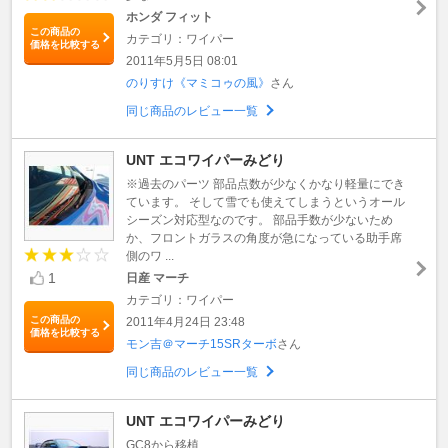
ホンダ フィット
この商品の
カテゴリ：ワイパー
価格を比較する
2011年5月5日 08:01
のりすけ《マミコゥの風》
さん
同じ商品のレビュー一覧
UNT エコワイパーみどり
※過去のパーツ 部品点数が少なくかなり軽量にでき
ています。 そして雪でも使えてしまうというオール
シーズン対応型なのです。 部品手数が少ないため
か、フロントガラスの角度が急になっている助手席
側のワ ...
1
日産 マーチ
カテゴリ：ワイパー
この商品の
2011年4月24日 23:48
価格を比較する
モン吉＠マーチ15SRターボ
さん
同じ商品のレビュー一覧
UNT エコワイパーみどり
GC8から移植