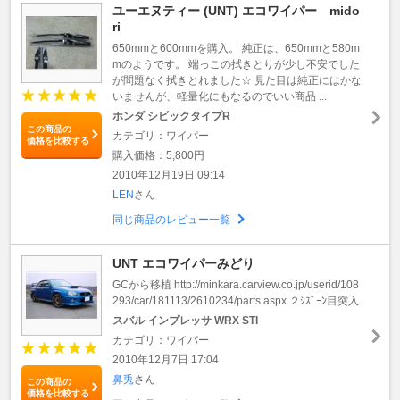
ユーエヌティー (UNT) エコワイパー mido
ri
650mmと600mmを購入。 純正は、650mmと580m
mのようです。 端っこの拭きとりが少し不安でした
が問題なく拭きとれました☆ 見た目は純正にはかな
いませんが、軽量化にもなるのでいい商品 ...
ホンダ シビックタイプR
この商品の
カテゴリ：ワイパー
価格を比較する
購入価格：5,800円
2010年12月19日 09:14
LEN
さん
同じ商品のレビュー一覧
UNT エコワイパーみどり
GCから移植 http://minkara.carview.co.jp/userid/108
293/car/181113/2610234/parts.aspx ２ｼｽﾞｰﾝ目突入
スバル インプレッサ WRX STI
カテゴリ：ワイパー
2010年12月7日 17:04
鼻兎
さん
この商品の
価格を比較する