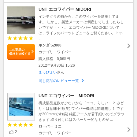
UNT エコワイパー MIDORI
インテグラの時から、このワイパーを愛用してま
す。 しかし、製造メーカーは倒産してしまったらし
いですが・・・。 エコワイパー MIDORIについて
は、ライフのパーツレビューをご覧ください。 http
...
ホンダ S2000
この商品の
カテゴリ：ワイパー
価格を比較する
購入価格：5,565円
2012年9月30日 15:26
まっぴょい
さん
同じ商品のレビュー一覧
UNT エコワイパー MIDORI
構成部品点数が少ないから「エコ」らしい‥？ みど
り‥は意味不明(笑) ワイパー機能は問題無し！ です
が300mmです(笑) 純正アームが若干細いのでグラつ
きます 取り付けにはスペーサー的なものが ...
ローバー ミニ
2
カテゴリ：ワイパー