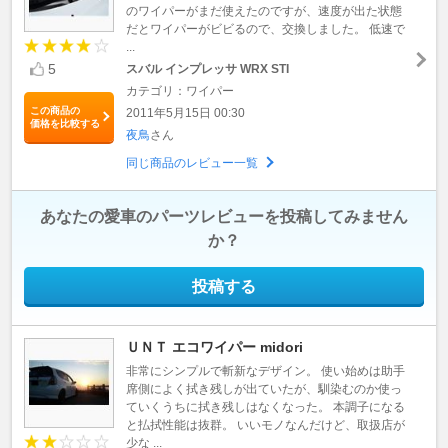
のワイパーがまだ使えたのですが、速度が出た状態
だとワイパーがビビるので、交換しました。 低速で
...
5
スバル インプレッサ WRX STI
カテゴリ：ワイパー
この商品の
2011年5月15日 00:30
価格を比較する
夜鳥
さん
同じ商品のレビュー一覧
あなたの愛車のパーツレビューを投稿してみません
か？
投稿する
ＵＮＴ エコワイパー midori
非常にシンプルで斬新なデザイン。 使い始めは助手
席側によく拭き残しが出ていたが、馴染むのか使っ
ていくうちに拭き残しはなくなった。 本調子になる
と払拭性能は抜群。 いいモノなんだけど、取扱店が
少な ...