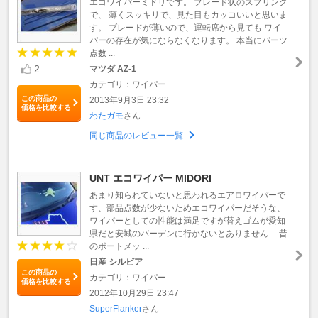
エコワイパーミドリです。 ブレード状のスプリング
で、 薄くスッキリで、見た目もカッコいいと思いま
す。 ブレードが薄いので、運転席から見ても ワイ
パーの存在が気にならなくなります。 本当にパーツ
点数 ...
2
マツダ AZ-1
カテゴリ：ワイパー
この商品の
2013年9月3日 23:32
価格を比較する
わたガモ
さん
同じ商品のレビュー一覧
UNT エコワイパー MIDORI
あまり知られていないと思われるエアロワイパーで
す、部品点数が少ないためエコワイパーだそうな、
ワイパーとしての性能は満足ですが替えゴムが愛知
県だと安城のバーデンに行かないとありません… 昔
のポートメッ ...
日産 シルビア
この商品の
カテゴリ：ワイパー
価格を比較する
2012年10月29日 23:47
SuperFlanker
さん