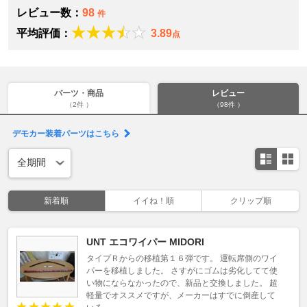
レビュー数：
98
件
平均評価：
3.89
点
パーツ・商品
レビュー
（2件 ）
（98件 ）
デモカー装着パーツはこちら
新着順
イイね！順
クリップ順
UNT エコワイパー MIDORI
タイプＲからの移植第１６弾です。 運転席側のワイ
パーを移植しました。 さすがにゴムは劣化してて使
い物にならなかったので、新品と交換しました。 超
軽量でオススメですが、メーカーはすでに倒産して