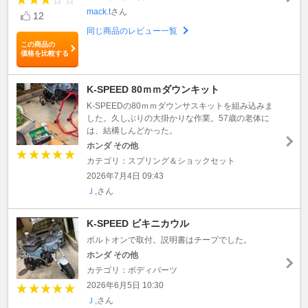
mack.t
さん
12
同じ商品のレビュー一覧
この商品の
価格を比較する
K-SPEED 80ｍｍダウンキット
K-SPEEDの80ｍｍダウンサスキットを組み込みま
した。久しぶりの大掛かりな作業。57歳の老体に
は、結構しんどかった。
ホンダ その他
カテゴリ：スプリング＆ショックセット
2026年7月4日 09:43
Ｊ,
さん
K-SPEED ビキニカウル
ボルトオンで取付。説明書はチープでした。
ホンダ その他
カテゴリ：ボディパーツ
2026年6月5日 10:30
Ｊ,
さん