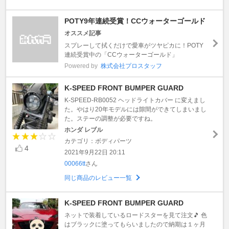
POTY9年連続受賞！CCウォーターゴールド
オススメ記事
スプレーして拭くだけで愛車がツヤピカに！POTY
連続受賞中の「CCウォーターゴールド」
Powered by
株式会社プロスタッフ
K-SPEED FRONT BUMPER GUARD
K-SPEED-RB0052 ヘッドライトカバー に変えまし
た。やはり20年モデルには隙間ができてしまいまし
た。ステーの調整が必要ですね。
ホンダ レブル
カテゴリ：ボディパーツ
4
2021年9月22日 20:11
00066tt
さん
同じ商品のレビュー一覧
K-SPEED FRONT BUMPER GUARD
ネットで装着しているロードスターを見て注文🎵 色
はブラックに塗ってもらいましたので納期は１ヶ月