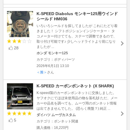
K-SPEED Diabolus モンキー125用ウインド
シールド HM036
いろいろシールドを探してましたが これにたどり着
きました！ シフトポジションインジケーター・ タ
コメーター付けてても、ステーで調整できるので、
取り付け可能です♪ 少しヘッドライトより前になり
ましたが ...
28
ホンダ モンキー125
カテゴリ：ボディパーツ
2026年6月1日 13:10
＜雅＞
さん
K-SPEED カーボンボンネット (X SHARK)
K-speed製のカーボンボンネットに交換しました。
ヤフオクにてほぼ未使用品の物を落札🙌 ただ、メー
カーや品名を調べても、ムーヴ用のボンネット情報
は出てきませんでした。 (恐らく廃盤？) 純正 ...
ダイハツ ムーヴカスタム
5
カテゴリ：ボンネット関連
購入価格：16,220円