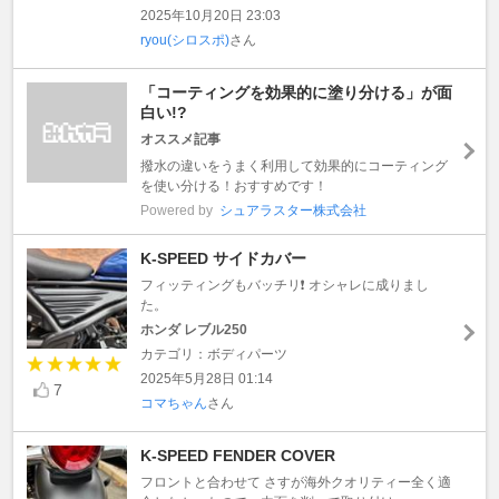
2025年10月20日 23:03
ryou(シロスポ)
さん
「コーティングを効果的に塗り分ける」が面
白い!?
オススメ記事
撥水の違いをうまく利用して効果的にコーティング
を使い分ける！おすすめです！
Powered by
シュアラスター株式会社
K-SPEED サイドカバー
フィッティングもバッチリ❗ オシャレに成りまし
た。
ホンダ レブル250
カテゴリ：ボディパーツ
2025年5月28日 01:14
7
コマちゃん
さん
K-SPEED FENDER COVER
フロントと合わせて さすが海外クオリティー全く適