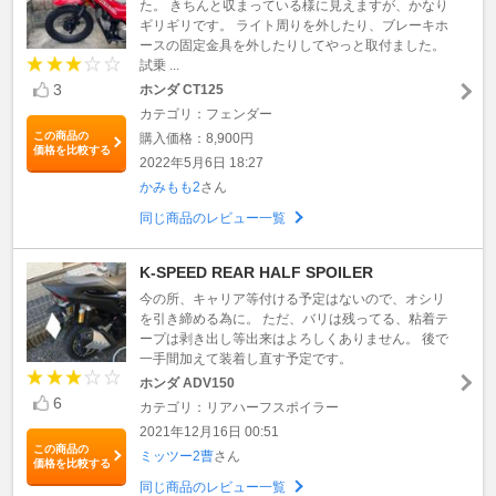
た。 きちんと収まっている様に見えますが、かなり
ギリギリです。 ライト周りを外したり、ブレーキホ
ースの固定金具を外したりしてやっと取付ました。
試乗 ...
3
ホンダ CT125
カテゴリ：フェンダー
この商品の
購入価格：8,900円
価格を比較する
2022年5月6日 18:27
かみもも2
さん
同じ商品のレビュー一覧
K-SPEED REAR HALF SPOILER
今の所、キャリア等付ける予定はないので、オシリ
を引き締める為に。 ただ、バリは残ってる、粘着テ
ープは剥き出し等出来はよろしくありません。 後で
一手間加えて装着し直す予定です。
ホンダ ADV150
6
カテゴリ：リアハーフスポイラー
2021年12月16日 00:51
この商品の
ミッツー2曹
さん
価格を比較する
同じ商品のレビュー一覧