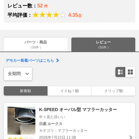
レビュー数：
52
件
平均評価：
4.35
点
パーツ・商品
レビュー
（33件 ）
（52件 ）
デモカー装着パーツはこちら
新着順
イイね！順
クリップ順
K-SPEED オーバル型 マフラーカッター
中々見た目いい
日産 ルークス
カテゴリ：マフラーカッター
2026年7月22日 11:38