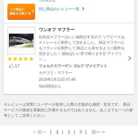
YSTK
さん
同じ商品のレビュー一覧
この商品の
価格を比較する
ワンオフ マフラー
社外品マフラーはいい値段がするので リアピースを
ストレートに制作して頂きました。 純正マフラーに
もフランジを制作して 純正にも戻せるように制作を
頂きました！ 踏めばいい音で鳴りますが アイドリ
ン ...
17
フォルクスワーゲン ゴルフ ヴァリアント
カテゴリ：マフラー
2019年1月11日 07:49
Syo3003
さん
※レビューは実際にユーザーが使用した際の主観的な感想・意見です。 商品・
サービスの価値を客観的に評価するものではありません。あくまでも一つの参
考としてご活用ください。
<
前へ
｜
1
｜
2
｜
3
｜
次へ
>