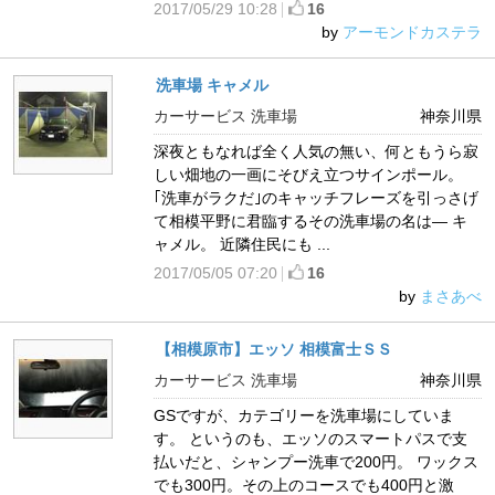
2017/05/29 10:28
16
by
アーモンドカステラ
洗車場 キャメル
カーサービス 洗車場
神奈川県
深夜ともなれば全く人気の無い、何ともうら寂
しい畑地の一画にそびえ立つサインポール。
｢洗車がラクだ｣のキャッチフレーズを引っさげ
て相模平野に君臨するその洗車場の名は― キ
ャメル。 近隣住民にも ...
2017/05/05 07:20
16
by
まさあべ
【相模原市】エッソ 相模富士ＳＳ
カーサービス 洗車場
神奈川県
GSですが、カテゴリーを洗車場にしていま
す。 というのも、エッソのスマートパスで支
払いだと、シャンプー洗車で200円。 ワックス
でも300円。その上のコースでも400円と激