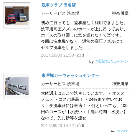
洗車クラブ 田名店
カーサービス 洗車場
神奈川県
初めて行っても、違和感なく利用できました。
洗車用高圧ノズルのホースが上に吊ってあり、
ホースの取り回しに気を遣わなくて楽です。
今回は洗車機でなく、通常の高圧ノズルにて
セルフ洗車をしました。 ...
2017/10/03 21:50
3
by
本田のONEチャン
東戸塚カーウォッシュセンター
カーサービス 洗車場
神奈川県
大体週末はここで洗車しています。 ＜オスス
メ点＞ ・コスパ最高！ ・24時まで空いてお
り、夜洗車派には最適！ ・何といっても、400
円のコースが【水洗い＋手洗い時間＋水洗い】
なので、先に砂等を流せ ...
2017/08/23 14:22
5
by
@KSK