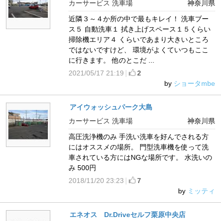
カーサービス 洗車場
神奈川県
近隣３～４か所の中で最もキレイ！ 洗車ブー
ス５ 自動洗車１ 拭き上げスペース１５くらい
掃除機エリア４ くらいであまり大きいところ
ではないですけど、 環境がよくていつもここ
に行きます。 他のとこだ ...
2021/05/17 21:19
2
by
ショータmbe
アイウォッシュパーク大島
カーサービス 洗車場
神奈川県
高圧洗浄機のみ 手洗い洗車を好んでされる方
にはオススメの場所。 門型洗車機を使って洗
車されている方にはNGな場所です。 水洗いの
み 500円
2018/11/20 23:23
7
by
ミッティ
エネオス Dr.Driveセルフ栗原中央店