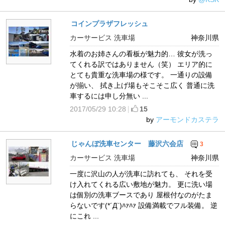
コインプラザフレッシュ
カーサービス 洗車場
神奈川県
水着のお姉さんの看板が魅力的… 彼女が洗っ
てくれる訳ではありません（笑） エリア的に
とても貴重な洗車場の様です。 一通りの設備
が揃い、 拭き上げ場もそこそこ広く 普通に洗
車するには申し分無い ...
2017/05/29 10:28
15
by
アーモンドカステラ
じゃんぼ洗車センター 藤沢六会店
3
カーサービス 洗車場
神奈川県
一度に沢山の人が洗車に訪れても、 それを受
け入れてくれる広い敷地が魅力。 更に洗い場
は個別の洗車ブースであり 屋根付なのがたま
らないです(*´Д`)ﾊｧﾊｧ 設備満載でフル装備。 逆
にこれ ...