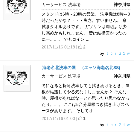
カーサービス 洗車場
神奈川県
スタンドは6時～23時の営業。 洗車機は8時～9
時だったかな？・・・失念。すいません。 窓
拭きタオルありです。 ガソリンは周辺より少
し高めかもしれません。 昔は結構安かったの
にー。。。 でもコイン ...
2017/11/16 01:18
2
by
ｔｃｒ２１ｗ
海老名北洗車の国 （エッソ海老名北SS)
カーサービス 洗車場
神奈川県
冬になると折角洗車しても拭きあげるとき、屋
根が結露してやる気なくしませんか？ そんな
時、屋根があればなーとか思ったり思わなかっ
たり。。。 ここは5台分屋根つき拭き上げスペ
ースがあります。 そしてオ ...
2017/11/16 01:00
1
by
ｔｃｒ２１ｗ