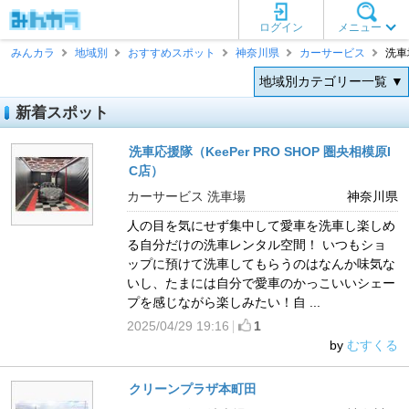
ログイン
メニュー
みんカラ
地域別
おすすめスポット
神奈川県
カーサービス
洗車
地域別カテゴリー一覧 ▼
新着スポット
洗車応援隊（KeePer PRO SHOP 圏央相模原I
C店）
カーサービス 洗車場
神奈川県
人の目を気にせず集中して愛車を洗車し楽しめ
る自分だけの洗車レンタル空間！ いつもショ
ップに預けて洗車してもらうのはなんか味気な
いし、たまには自分で愛車のかっこいいシェー
プを感じながら楽しみたい！自 ...
2025/04/29 19:16
1
by
むすくる
クリーンプラザ本町田