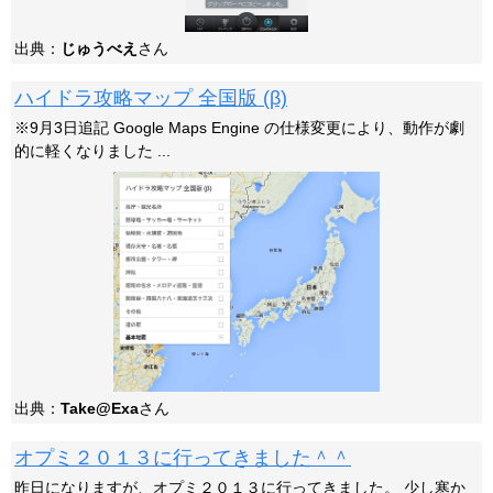
出典：
じゅうべえ
さん
ハイドラ攻略マップ 全国版 (β)
※9月3日追記 Google Maps Engine の仕様変更により、動作が劇
的に軽くなりました ...
出典：
Take@Exa
さん
オプミ２０１３に行ってきました＾＾
昨日になりますが、オプミ２０１３に行ってきました。 少し寒か