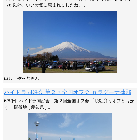
った以外、いい天気に恵まれましたね。 ...
出典：
や～と
さん
ハイドラ同好会 第２回全国オフ会 in ラグーナ蒲郡
6/8(日) ハイドラ同好会 第２回全国オフ会 「脱駄弁りオフとも云
う」 開催地 [ 愛知県 ] ...