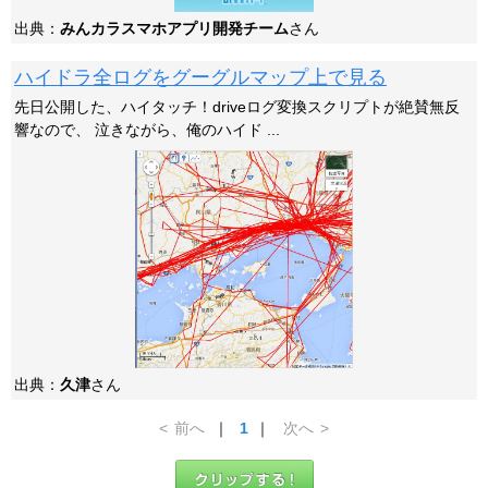
出典：
みんカラスマホアプリ開発チーム
さん
ハイドラ全ログをグーグルマップ上で見る
先日公開した、ハイタッチ！driveログ変換スクリプトが絶賛無反
響なので、 泣きながら、俺のハイド ...
出典：
久津
さん
<
前へ
｜
1
｜
次へ
>