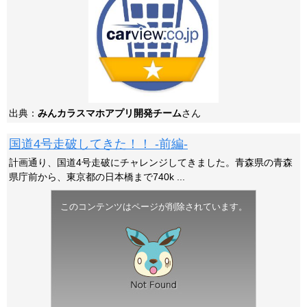
出典：
みんカラスマホアプリ開発チーム
さん
国道4号走破してきた！！ -前編-
計画通り、国道4号走破にチャレンジしてきました。青森県の青森
県庁前から、東京都の日本橋まで740k ...
このコンテンツはページが削除されています。