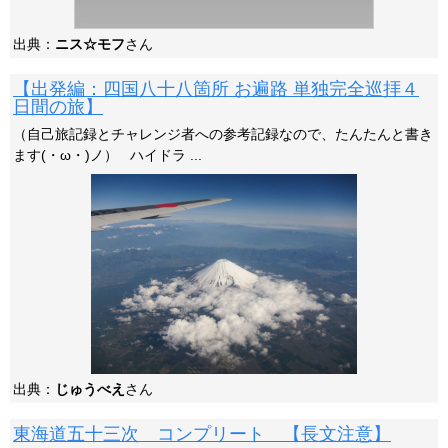
出典：
ニス☆モフ
さん
【出発編：四国八十八箇所 お遍路 単独完全巡拝４
日間の旅】
（自己旅記録とチャレンジ者への参考記録なので、たんたんと書き
ます(・ω・)ノ） ハイドラ ...
出典：
じゅうべえ
さん
東海道五十三次 コンプリート 【長文注意】