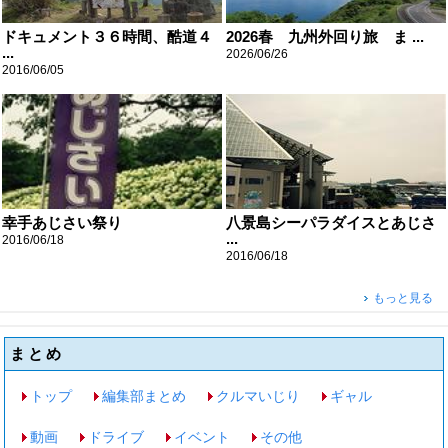
ドキュメント３６時間、酷道４
2026春 九州外回り旅 ま ...
...
2026/06/26
2016/06/05
幸手あじさい祭り
八景島シーパラダイスとあじさ
...
2016/06/18
2016/06/18
もっと見る
まとめ
トップ
編集部まとめ
クルマいじり
ギャル
動画
ドライブ
イベント
その他