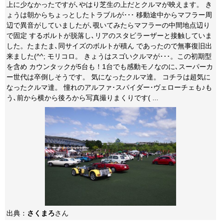
上に少なかったですが､やはり芝生の上だとクルマが映えます。 き
ょうは朝からちょっとしたトラブルが･･･ 移動途中からマフラー周
辺で異音がしていましたが､覗いてみたらマフラーの中間地点辺り
で固定 するボルトが脱落し､リアのスタビラーザーと接触していま
した。たまたま､同サイズのボルトが積ん であったので無事復旧出
来ました(^^; モリコロ。 きょうはスゴいクルマが･･･。この初期型
を含め カウンタックが5台も！1台でも感動モノなのに､スーパーカ
ー世代は卒倒しそうです。 気になったクルマ達。 コチラは超気に
なったクルマ達。 憧れのアルファ･スパイダー･ヴェローチェも♪も
う､前から横から後ろから写真撮りまくりです( ...
出典：
さくまろ
さん