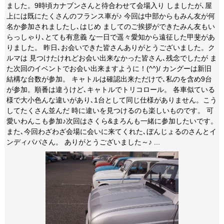
ました。9時頃カナブンさんと待合わせて会場入り しましたが､屋
上には既にたくさんのフランス車が♪ 今回は中部からもみん友が何
名か参加されましたし､はじめ ましてのご挨拶ができたみん友もい
らっしゃり､とても有意義 な一日で遥々愛知から遠征した甲斐があ
りました。 昨日､お会いできた皆さんありがとうございました。ク
ルマは 見つけたけれどお会い出来なかった皆さん､残念でしたが ま
た次回のイベントでお会い出来ますように！(^^)/ カングーは新旧
結構な台数が参加。 キャトルは確認出来ただけで､私のを含め9台
が参加。順番は違うけど､キャトルでトリコロール。 各車似ている
様で大小色んな違いがあり､1台として同じ仕様がありません。こう
してたくさん並んだ 時に違いを見つけるのも楽しいものです。 可
愛いわんこも参加♪次回はさくら&まろんも一緒に参加したいです。
また､今回わざわざ会場に会いに来てくれた､ぼんじょるのさんとイ
ンディパパさん。 ありがとうございました～♪ ...