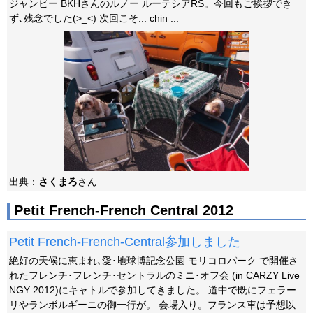
ジャンピー BKHさんのルノー ルーテシアRS。今回もご挨拶でき
ず､残念でした(>_<) 次回こそ... chin ...
出典：
さくまろ
さん
Petit French-French Central 2012
Petit French-French-Central参加しました
絶好の天候に恵まれ､愛･地球博記念公園 モリコロパーク で開催さ
れたフレンチ･フレンチ･セントラルのミニ･オフ会 (in CARZY Live
NGY 2012)にキャトルで参加してきました。 道中で既にフェラー
リやランボルギーニの御一行が。 会場入り。フランス車は予想以