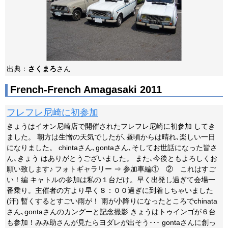
出典：
さくまろ
さん
French-French Amagasaki 2011
フレフレ尼崎に初参加
きょうはイオン尼崎店で開催されたフレフレ尼崎に初参加 してき
ました。 朝方は生憎の天気でしたが､昼頃からは晴れ､楽しい一日
になりました。 chintaさん､gontaさん､そしてお世話になった皆さ
ん､きょう はありがとうございました。 また､今後ともよろしくお
願い致します♪ フォトギャラリー ⇒ 参加車編① ② これはすご
い！編 キャトルの参加は私の１台だけ。早く出発し過ぎて会場一
番乗り。主催者の方より早く８：００過ぎに到着しちゃいました
(汗) 暫くするとすごい雨が！ 雨が小降りになったところでchinata
さん､gontaさんのカングーと記念撮影 きょうはトゥインゴが６台
も参加！みみ助さんが見たらヨダレが出そう･･･ gontaさんに創っ