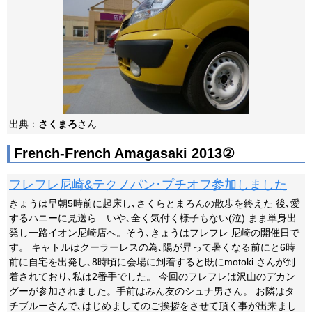
出典：
さくまろ
さん
French-French Amagasaki 2013②
フレフレ尼崎&テクノパン･プチオフ参加しました
きょうは早朝5時前に起床し､さくらとまろんの散歩を終えた 後､愛
するハニーに見送ら…いや､全く気付く様子もない(泣) まま単身出
発し一路イオン尼崎店へ。そう､きょうはフレフレ 尼崎の開催日で
す。 キャトルはクーラーレスの為､陽が昇って暑くなる前にと6時
前に自宅を出発し､8時頃に会場に到着すると既にmotoki さんが到
着されており､私は2番手でした。 今回のフレフレは沢山のデカン
グーが参加されました。手前はみん友のシュナ男さん。 お隣はタ
チブルーさんで､はじめましてのご挨拶をさせて頂く事が出来まし