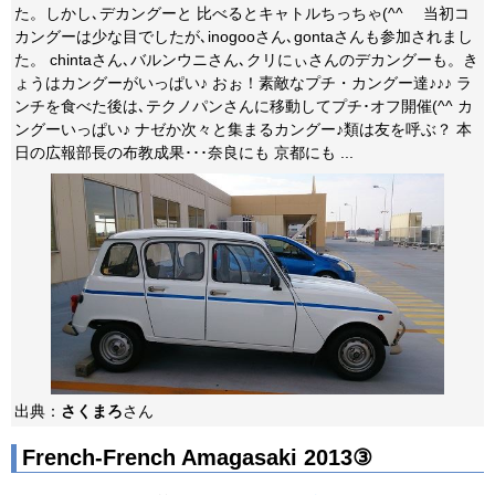
た。しかし､デカングーと 比べるとキャトルちっちゃ(^^ゞ 当初コ
カングーは少な目でしたが､inogooさん､gontaさんも参加されまし
た。 chintaさん､バルンウニさん､クリにぃさんのデカングーも。き
ょうはカングーがいっぱい♪ おぉ！素敵なプチ・カングー達♪♪♪ ラ
ンチを食べた後は､テクノパンさんに移動してプチ･オフ開催(^^ カ
ングーいっぱい♪ ナゼか次々と集まるカングー♪類は友を呼ぶ？ 本
日の広報部長の布教成果･･･奈良にも 京都にも ...
出典：
さくまろ
さん
French-French Amagasaki 2013③