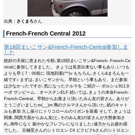
出典：
さくまろ
さん
French-French Central 2012
第18回まいこサン&French-French-Central参加しま
した
絶好の天候に恵まれた今朝､第18回まいこサン&French- French-Ce
ntralに参加してきました。 きょうは長居出来ない事もあり､いつも
よりも早く7：00前に 現地到着(^^)v もちろん､さくら&まろんも一
緒です♪ まずは､まいこサンから。早朝という事もあり、まだ参加
は少なかったですが､気になったクルマを ご紹介--- ポルシェ911タ
ーボ サンビーム... オースチンELF 続いては､きょうの本命French-
French-Central。早朝からお集まり頂いたみん友の皆さん､ ありが
とうございましたm(__)m 陶のクルマさんから頂いた､紙のキャト
ルも参加 久し振りにトリコロールのリボンを装着 そして､きょうは
関東､関西方面からみん友(と､そのみん友)の皆さんが大勢参加さ
れ､例年になく 賑やかなフレフレになりました♪遠方からお疲れ様
でした。 京極堂さんのシトロエン C4 ビクビクkさんのシトロエン