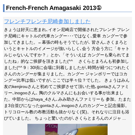
French-French Amagasaki 2013①
フレンチフレンチ尼崎参加しました
きょうは好天に恵まれ､イオン尼崎店で開催されたフレンチ フレン
チ尼崎にキャトルの代車カングー･･･ではなく､愛車 カングーで参
加してきました。←幕張の時もそうでしたが､ 皆さん､さくまろと
いうとキャトルのイメージが強いらしく､会う 方会う方に「キャト
ルじゃないんですか？」とか､「そういえば カングーも乗られてま
したね」的なご挨拶を頂きました(^^ゞ さくらとまろんも初参加し
ました(^^ 9：30頃に会場に到着しましたが､時間が経つにつれたく
さんのカングーが集まりました。カングー ジャンボリーではコカ
ングー比率は低いですが､ここでは半々位？でした。 きょうはみん
友のkenjirouさんと初めてご挨拶させて頂いた他､gontaさんファミ
リー､inogooさん､ 陶のクルマさんにもお会いする事が出来まし
た。中部からはhaya_4さん､みみ助さんファミリーも 参加。たまた
ま3台並びになったgontaさん､inogooさんのカングーと記念撮影。
トリコロール教の布教活動も抜かりなく(笑)。それなりに注目も浴
びていました。 ちょっと驚いたのが､さくらとまろんのメジャ ...