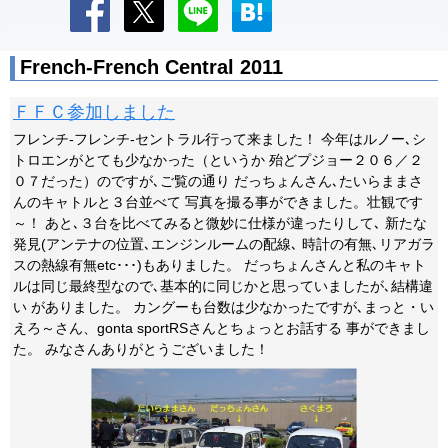
French-French Central 2011
ＦＦＣ参加しました
フレンチ-フレンチ-セントラル行って来ました！ 今年はルノー､シ
トロエンがとても少なかった（というか 殆どプジョー２０６／２
０７だった）のですが､ご覧の通り だっちょんさん､たいらままさ
んのキャトルと３台並べて 写真を撮る事ができました。壮観です
～！ あと､３台を比べてみると微妙に仕様が違ったりして､ 新たな
発見(アンテナの位置､エンジンルームの配線､ 時計の有無､リアガラ
スの熱線有無etc･･･)もありました。 だっちょんさんと私のキャト
ルは同じ最終型なので､基本的に同じかと思っていましたが､結構違
い がありました。 カングーも台数は少なかったですが､まっと・い
えろ～さん、gonta sportRSさんとちょっとお話する 事ができまし
た。 みなさんありがとうございました！