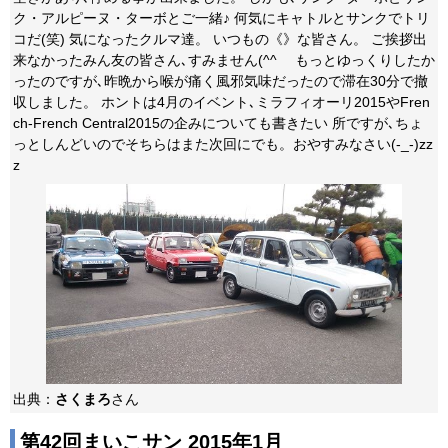
ク・アルピーヌ・ターボとご一緒♪ 何気にキャトルとサンクでトリ
コだ(笑) 気になったクルマ達。 いつもの《》な皆さん。 ご挨拶出
来なかったみん友の皆さん､すみません(^^ゞ もっとゆっくりしたか
ったのですが､昨晩から喉が痛く風邪気味だったので滞在30分で撤
収しました。 ホントは4月のイベント､ミラフィオーリ2015やFren
ch-French Central2015の企みについても書きたい 所ですが､ちょ
っとしんどいのでそちらはまた次回にでも。おやすみなさい(-_-)zz
z
出典：
さくまろ
さん
第42回まいこサン 2015年1月