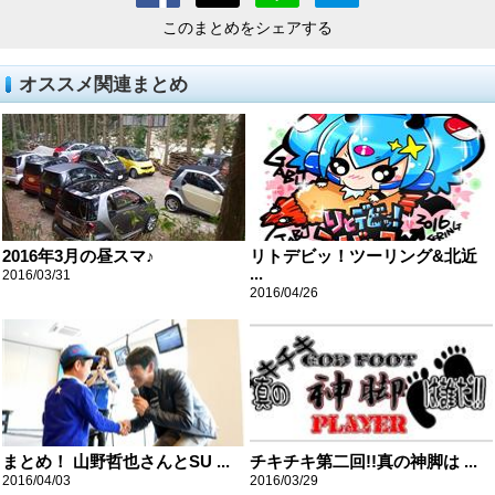
このまとめをシェアする
オススメ関連まとめ
2016年3月の昼スマ♪
リトデビッ！ツーリング&北近
...
2016/03/31
2016/04/26
まとめ！ 山野哲也さんとSU ...
チキチキ第二回!!真の神脚は ...
2016/04/03
2016/03/29