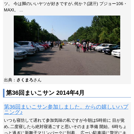
ツ。 今は脚のいいヤツが好きですが､何か？(謎汗) プジョー106・
MAXI。 ...
出典：
さくまろ
さん
第36回まいこサン 2014年4月
第36回まいこサン参加しました。からの嬉しいハプ
ニング♪
いつも寝坊して遅れて参加気味の私ですが今朝は5時前に 目が覚
め､二度寝したら絶対寝過ごすと思いそのまま準備 開始。6時ちょ
っと過ぎに新舞子マリンパークに到着。 広ーい駐車場に贅沢にキ