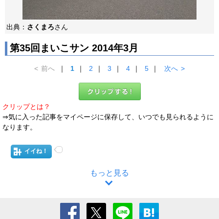
出典：
さくまろ
さん
第35回まいこサン 2014年3月
<
前へ
｜
1
｜
2
｜
3
｜
4
｜
5
｜
次へ
>
クリップとは？
⇒気に入った記事をマイページに保存して、いつでも見られるように
なります。
イイね！
もっと見る