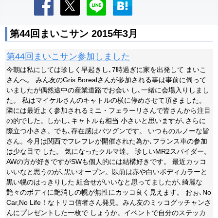
第44回まいこサン 2015年3月
第44回まいこサン参加しました
今朝は私にしては珍しく早起きし､7時過ぎに家を出発して まいこ
さんへ。 みん友のGris Borealさんが参加される事は事前に伺って
いましたが偶然途中の産業道路でお会い し､一緒に会場入りしまし
た。 私はマイケルさんのキャトルの横に停めさせて頂きました。
隣には最近よく参加されるミニ・フェラーリさんで皆さんから注目
の的でした。しかし､キャトルも相当 小さいと思いますが､さらに
際立つ小ささ。でも､存在感はバツグンです。 いつものルノーな皆
さん。今月は関西でフレフレが開催された為か､フランス車の参加
は少な目で した。 気になったクルマ達。 珍しいMR2スパイダー。
AWの方が好きですがSWも個人的には結構好きです。 最近カッコ
いいなと思うのが､黒いオープン。以前は赤や白いボディカラーと
黒い幌のはっきりした 組合せがいいなと思ってましたが､綺麗な
艶々のボディに艶消しの幌が無性にカッコ良く見えます。 おぉ､No
Car,No Life！なトリコ信者さん発見。みん友のミッコグッチャンさ
んにプレゼントした一枚で しょうか。イベントで自分のステッカ