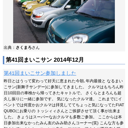
出典：
さくまろ
さん
第41回まいこサン 2014年12月
第41回まいこサン参加しました
昨日とはうって変わって好天に恵まれた今朝､年内最後と なるまい
こサン(新舞子サンデー)に参加してきました。 クルマはもちろん昨
日10回目の車検から帰ってきたキャトルで。 さくらとまろんも超
久し振りに一緒に参加です。 気になったクルマ達。 これまでにイ
ベントでは何度かおクルマは拝見しててちょっと気になってたFIAT
QUBOにお乗りの トッシィィさんとご挨拶させて頂く事が出来ま
した。 きょうはスーパーなおクルマも多数ご参加。 ここからは本
日参加出来なかったみん友のみみ助さんコーナー(笑) こんな方も参