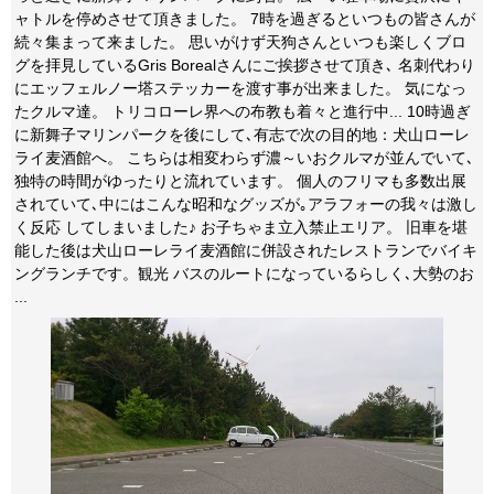
ャトルを停めさせて頂きました。 7時を過ぎるといつもの皆さんが
続々集まって来ました。 思いがけず天狗さんといつも楽しくブロ
グを拝見しているGris Borealさんにご挨拶させて頂き､ 名刺代わり
にエッフェルノー塔ステッカーを渡す事が出来ました。 気になっ
たクルマ達。 トリコローレ界への布教も着々と進行中... 10時過ぎ
に新舞子マリンパークを後にして､有志で次の目的地：犬山ローレ
ライ麦酒館へ。 こちらは相変わらず濃～いおクルマが並んでいて､
独特の時間がゆったりと流れています。 個人のフリマも多数出展
されていて､中にはこんな昭和なグッズが｡アラフォーの我々は激し
く反応 してしまいました♪ お子ちゃま立入禁止エリア。 旧車を堪
能した後は犬山ローレライ麦酒館に併設されたレストランでバイキ
ングランチです。観光 バスのルートになっているらしく､大勢のお
...