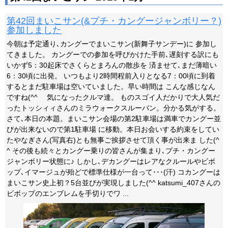
第42回まいこサン(&プチ・カングージャンボリー？)
参加しました
今朝は予定通り､カングーでまいこサン(新舞子サンデー)に 参加し
てきました。 カングーでの参加を呼びかけた手前､遅刻する訳にも
いかず5：30起床でさくらとまろんの散歩を 済ませて､まだ薄暗い
6：30頃に出発。 いつもより2時間程前入りとなる7：00頃に到着
するとまだ駐車場は空いていました。早い時間は こんな感じなん
ですね(^^ゞ 気になったクルマ達。 ものスゴイ人だかりで大人気だ
ったトッシィィさんのミラウォークスルーバン。分かる気がする。
さて､本日の本題。まいこサン会場の第2駐車場は満車でカングー並
びが出来ないので第1駐車場 に移動。本日お会いする約束をしてい
たやなぎさん(写真右)とも無事ご挨拶させて頂く事が出来ま した(^
^ その後も続々とカングー乗りの皆さんが集まり､プチ・カングー
ジャンボリー状態に♪ しかし､デカングーはレアなクルールやビボ
ップ､イマージュが殆どで標準仕様が一台って･･･(汗) コカングーは
まいこサン史上初？5台並びが実現しました(^^ katsumi_407さんの
ビボップのエンブレムを手切りでワ ...