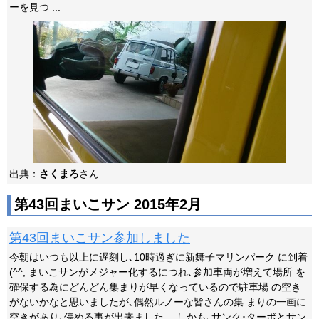
ーを見つ ...
出典：
さくまろ
さん
第43回まいこサン 2015年2月
第43回まいこサン参加しました
今朝はいつも以上に遅刻し､10時過ぎに新舞子マリンパーク に到着
(^^; まいこサンがメジャー化するにつれ､参加車両が増えて場所 を
確保する為にどんどん集まりが早くなっているので駐車場 の空き
がないかなと思いましたが､偶然ルノーな皆さんの集 まりの一画に
空きがあり､停める事が出来ました。 しかも､サンク･ターボとサン