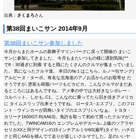
出典：
さくまろ
さん
第38回まいこサン 2014年9月
第38回まいこサン参加しました
今月からまたホームの新舞子マリンパークに戻って開催の まいこ
サンに参加してきました。 今月もまたいつもの様に遅刻気味(^^ゞ
で8：30過ぎに到着 すると既にたくさんのクルマが集まっていまし
た。 気になったクルマ達。 本日の№１はこちら。ルノー5(サンク)
アルピーヌ・ターボ。有名な北海道のアノお店からのお取寄せ だ
そうですが､塗装も樹脂パーツもピカピカ。こんなクルマがまだあ
るところにはあるんですね。 アメ車の中では大好きなシボレー・
コルベット。しかも､C1。こんなのに乗ってたら旧き佳きアメリカ
に タイムスリップ出来そうですね。 ロータス･エスプリ。このフロ
ント・ウインカーが四角いタイプのエスプリいいなぁ。 トヨタ・
カリーナ1600GT-R(AA63)。免許を取って初めて買ったクルマがこ
れでした。TWINCAM16の エンブレムやデカール､上級のソアラや
セリカXXと同デザインの15インチアルミや60(扁平)タイヤ､ ハチロ
クと同じ4AGを積んでて走りが楽しいクルマでした。足のいいヤ