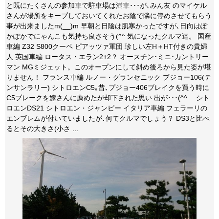
と既にたくさんの参加車で駐車場は満車･･･が､みん友 のマイケル
さんが場所をキープしておいてくれたお陰で隣に停めさせてもらう
事が出来ましたm(__)m 早朝と日陰は肌寒かったですが､日向はぽ
かぽかでにゃんこも気持ち良さそう(^^ 気になったクルマ達。 国産
車編 Z32 S800クーペ ピアッツァ軍団 珍しい左H＋HT付きの貴婦
人 英国車編 ロータス・エラン2+2？ オースチン･ミニ･カントリー
マン MGミジェット。このオープンにして斜め後ろから見た姿が堪
りません！ フランス車編 ルノー・グランセニック プジョー106(テ
ンサンラリー) シトロエンC5｡昔､プジョー406ブレイクを買う時に
C5ブレークを嫁さんに薦めたが却下された思い 出が･･･(^^ゞ シト
ロエンDS21 シトロエン・ジャンピー イタリア車編 フェラーリの
エンブレムが付いていましたが､何てクルマでしょう？ DS3と比べ
るとその大きさ(小さ ...