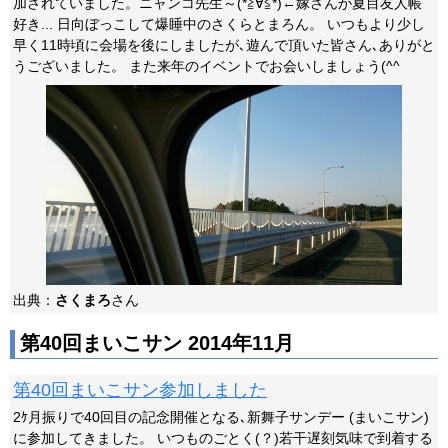
加されていました。ニャンコ先生～(*≧∀≦*)←嫁さんが夏目友人帳
好き... 日向ぼっこして爆睡中のさくらとまろん。 いつもより少し
早く11時頃に会場を後にしましたが､遊んで頂いた皆さん､ありがと
うございました。 また来年のイベントでお会いしましょう(^^
出典：
さくまろ
さん
第40回まいこサン 2014年11月
第40回まいこサン参加しました
2ｹ月振りで40回目の記念開催となる､新舞子サンデー (まいこサン)
に参加してきました。 いつものごとく(？)若干遅刻気味で到着する