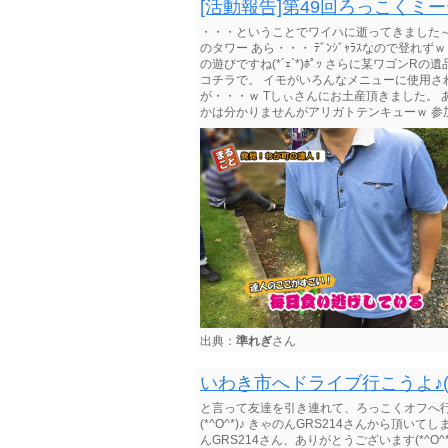
[活動報告]第49回ろっこくミ
・・・ということでワイハに逝ってきました～ ((
のタワー あら・・・ ﾃﾞﾝｼﾞｬﾗｽなので登れ
の遊びですね(*´ｪ`*)ﾎﾟｯ さらに某ワゴン
コチラで。 イモがいろんなメニューに使用さ
が・・・ｗ Tしぃさんにお土産頂きました。 あ
かは分かりませんがアリガトテンキューｗ 参加さ
出典：
準れぎ
さん
いわき市へドライブ行こうよ♪((っ･
と言って友達を引き連れて、ろっこくオフへ行っ
(*^O^*)♪ きゃのんGRS214さんから頂いてし
んGRS214さん、ありがとうございます(*^O^