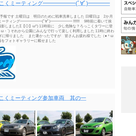
っこくミーティング━━━━━━(ﾟ∀ﾟ)━━━━
予報です 土曜日は 明日のために戦車洗車しました 日曜日は 2か月
ィング━━━━━━(ﾟ∀ﾟ)━━━━━━ !!!!!!! 9時前に着いて挨
しましたΣ【◎】ω^) 11時前に 少し危険な？ろっこくタワーに登
ω・`) それから公園にみんなで行って楽しく利用しました 11時に終わ
ぎに帰りました まだ暑かったですが 皆さんお疲れ様でした（●＾ω
車両をフォトギャラリーに載せました
回ろっこくミーティング参加車両 其の一