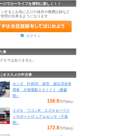
ージでカーライフを便利に楽しく！！
インするとお気に入りの保存や燃費記録など
な管理が出来るようになります
ログイン
た車
クルマはありません。
にオススメの中古車
ホンダ N-BOX 新型 届出済未使
用車 片側電動スライドド（愛媛
県）
156.9
万円
(税込)
スズキ ワゴンR スズキセーフテ
ィサポート/デュアルセンサ（千葉
県）
172.8
万円
(税込)