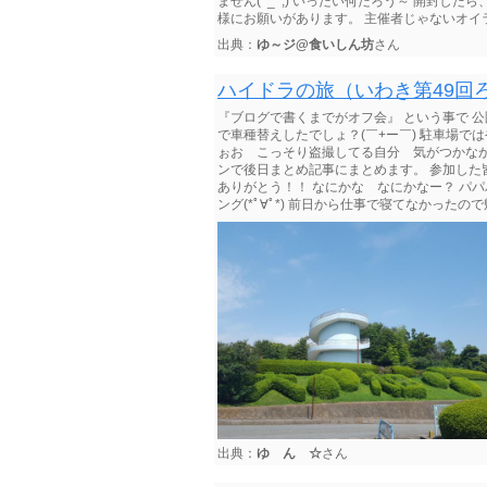
ません(^_^;) いったい何だろう～ 開封
様にお願いがあります。 主催者じゃないオイラが
出典：
ゆ～ジ@食いしん坊
さん
ハイドラの旅（いわき第49回
『ブログで書くまでがオフ会』 という事で 公
で車種替えしたでしょ？(￣+ー￣) 駐車場で
ぉお こっそり盗撮してる自分 気がつかな
ンで後日まとめ記事にまとめます。 参加した皆
ありがとう！！ なにかな なにかなー？ パパパ
ング(*ﾟ∀ﾟ*) 前日から仕事で寝てなかったので
出典：
ゆ ん ☆
さん