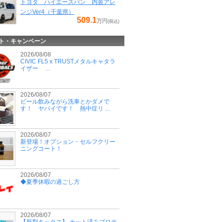
トヨタ ハイエースバン 内装アレ
ンジVer4（千葉県）
509.1
万円
(税込)
ト・キャンペーン
2026/08/08
CIVIC FL5 x TRUSTメタルキャタラ
イザー ...
2026/08/07
ビール飲みながら洗車とかダメで
す！ ヤバイです！ 熱中症リ ...
2026/08/07
新登場！オプション・セルフクリー
ニングコート！
2026/08/07
◆夏季休暇の過ごし方
2026/08/07