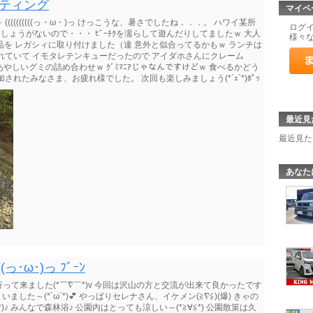
ーティング
マイペ
((((((((っ・ω・)っ けっこうな、暑さでしたね．．．。 ハワイ某所
ログ
ずｗ しょうがないので・・・ ﾋﾞｰﾁｸを濡らして遊んだりしてましたｗ 大人
様々
Rの遺品を レガシィに取り付けました（違 意外と似合ってるかもｗ ランチは
れていて イモタレテンキューだったので アイダホさんにクレーム
やしいグミの詰め合わせｗ ｸﾞﾐﾏﾆｱじゃなんですけどｗ 食べるかどう
れたみなさま、お疲れ様でした。 次回も楽しみましょう(*´ｪ`*)ﾎﾟｯ
最近見
最近見た
あなた
ω･)っ ﾌﾞｰﾝ
て来ました(*￣∇￣*)v 今回は沢山の方と交流が出来て良かったです
まいました～(*´ω`*)💕 やっぱりセレナさん、イケメン(≧∇≦)(爆) きゃの
*)♪ みんなで森林浴♪ 公園内はとっても涼しい～(*≧∀≦*) 公園散策は久