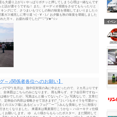
題も大盛り上がり♪ やっぱりポチッと押してしまう心理は一緒なんです
、もっと話が濃そうですね！ また、オーディオ視聴をさせてもらったりと
昼はバイキングにて、さつまいもづくしの秋の味覚を堪能してまいりました☆
素ガス補充しに寄り道ヽ(・∀・)ノ お夕飯も秋の味覚を堪能しました
た方々、お疲れ様でした(*^▽^)/★*☆♪
イベン
ング～♪関係者各位へのお願い】
ング(^O^) 先月は、熱中症対策の為に中止だったので、２カ月ぶりです
で、全体図はこちらのみになります。 雨も降らず、オフ会日和ですね～
確かでしたが、写真ほんと撮ってない┐('～`;)┌ 写真なしで、文章だ
定例会の内容は省略させて頂きます(^_^;) いつもオイラを可愛がっ
くのゴルフ場にあるビュッフェ(*￣ー￣) みんな美味しそうに頬張り
に行きたくなりました。 来週末は蕎麦屋行こうかな～ ハローキティ仕様
しくお願いします。 ゆ ん☆様からもらったポスター、まだ開封して