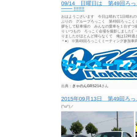
09/14 日曜日は 第49回ろ
━━ !!!!!!!
おはようございます 今日は晴れて1日晴れの
ぶりの グループろっこく 第49回ろっこくミーテ
拶をして駐車場の みんなの愛車を１台ずつ撮影
り いつもの ろっこく会場を撮影しました(´・
りましたがほとんど帰らなくて 俺は12時過
＾●） ※第49回ろっこくミーティング参加
出典：
きゃのんGRS214
さん
2015年09月13日 第49
(^ω^)／