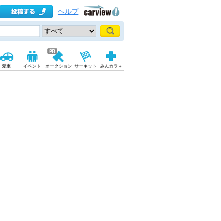
ヘルプ
愛車
イベント
オークション
サーキット
みんカラ＋