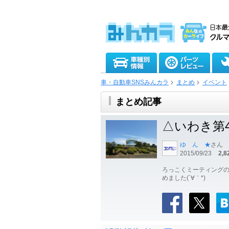
車・自動車SNSみんカラ
まとめ
イベント
まとめ記事
△いわき第
ゆ ん ★
さん
2015/09/23
2,8
ろっこくミーティングの
めました(´∀｀*)