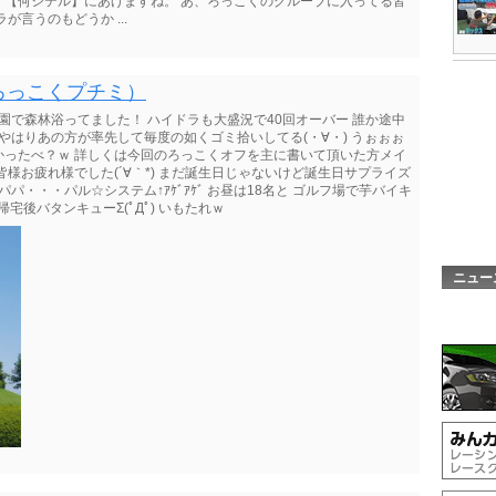
したら、【何シテル】にあげますね。 あ、ろっこくのグループに入ってる皆
言うのもどうか ...
ろっこくプチミ）
園で森林浴ってました！ ハイドラも大盛況で40回オーバー 誰か途中
はやはりあの方が率先して毎度の如くゴミ拾いしてる(・∀・) うぉぉぉ
かったべ？ｗ 詳しくは今回のろっこくオフを主に書いて頂いた方メイ
様お疲れ様でした(´∀｀*) まだ誕生日じゃないけど誕生日サプライズ
パ・・・パル☆システム↑ｱｹﾞｱｹﾞ お昼は18名と ゴルフ場で芋バイキ
帰宅後バタンキューΣ(ﾟДﾟ) いもたれｗ
ニュー