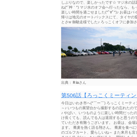
しぶりなので、楽しかったです☆ マジ水の話
ね(*´艸｀*) マジ水のオフ会へ行ったなら
楽しい時間を過ごせました(*ﾟ∀ﾟ*)♪ お
帰りは地元のオートバックスにて、タイヤの窒
とさw 御馳走様でした♪ ろっこくオフに参加され
出典：
Ｒia
さん
第506話【ろっこくミーティ
今日はいわき市へ(*￣ー￣) ろっこくミーティ
～♪ いつもの展望台から撮影するの忘れたの
♪ やばい、いつものように楽しい時間だったのは
け長くても、読んでる人は退屈すると思うので、
ていただき有難うございます。 お昼は、会場近
ます。 蕎麦を熱く語る翔さん。 蕎麦を食べ
のゴルフカート、愛らしいね～ また来月も宜