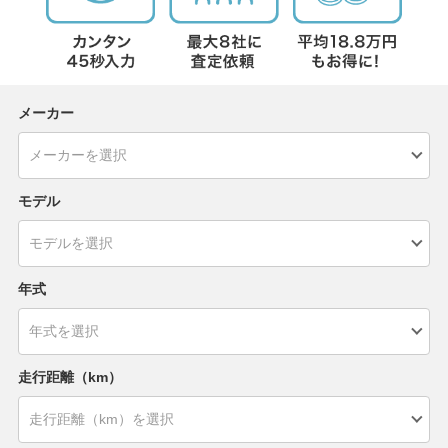
メーカー
モデル
年式
走行距離（km）