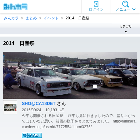
ログイン
メニュー
みんカラ
まとめ
イベント
2014 日産祭
カテゴリ
▼
2014 日産祭
SHO@CA18DET
さん
2015/09/24
10,193
今年も開催される日産祭！ 昨年も見に行きましたので、盛り上がっ
てほしいなと思い、前回の様子をまとめてみました。 http://minkara.
carview.co.jp/userid/777255/album/3275/