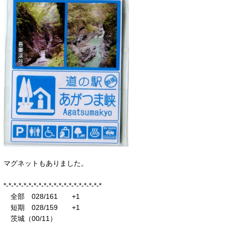
マグネットもありました。
*-*-*-*-*-*-*-*-*-*-*-*-*-*-*-*-*-*-*-*
全部 028/161 +1
短期 028/159 +1
茨城（00/11）