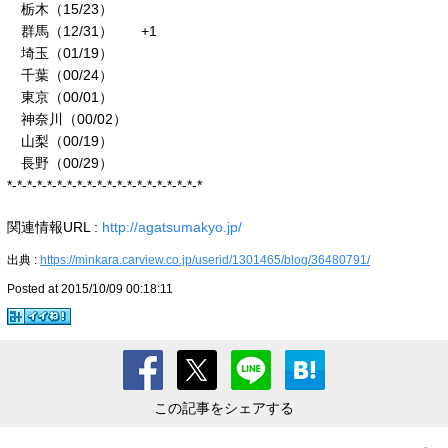
栃木（15/23）
群馬（12/31） +1
埼玉（01/19）
千葉（00/24）
東京（00/01）
神奈川（00/02）
山梨（00/19）
長野（00/29）
*-*-*-*-*-*-*-*-*-*-*-*-*-*-*-*-*-*-*-*
関連情報URL :
http://agatsumakyo.jp/
出典 :
https://minkara.carview.co.jp/userid/1301465/blog/36480791/
Posted at 2015/10/09 00:18:11
この記事をシェアする