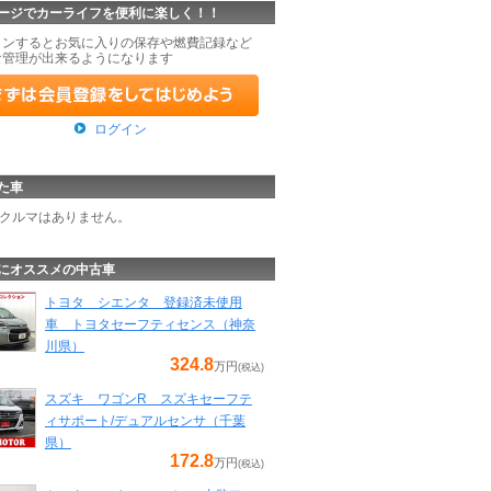
ージでカーライフを便利に楽しく！！
インするとお気に入りの保存や燃費記録など
な管理が出来るようになります
ログイン
た車
クルマはありません。
にオススメの中古車
トヨタ シエンタ 登録済未使用
車 トヨタセーフティセンス（神奈
川県）
324.8
万円
(税込)
スズキ ワゴンR スズキセーフテ
ィサポート/デュアルセンサ（千葉
県）
172.8
万円
(税込)