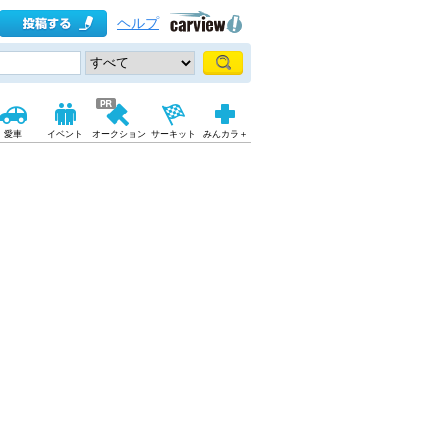
ヘルプ
愛車
イベント
オークション
サーキット
みんカラ＋