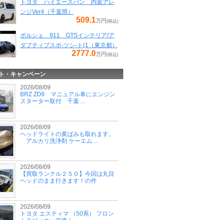
トヨタ ハイエースバン 内装アレ
ンジVer4（千葉県）
509.1
万円
(税込)
ポルシェ 911 GTSインテリア/ア
ダプティブスポ-ツシ-ト(1（東京都）
2777.0
万円
(税込)
ト・キャンペーン
2026/08/09
BRZ ZD8 マニュアル車にエンジン
スターター取付 千葉 ...
2026/08/09
ヘッドライトの黄ばみも取れます。
アルカリ洗浄剤 ケーエム ...
2026/08/09
【買取ランクル２５０】今回は丸目
ヘッドのまま行きます！の件
2026/08/09
トヨタ エスティマ （50系） フロン