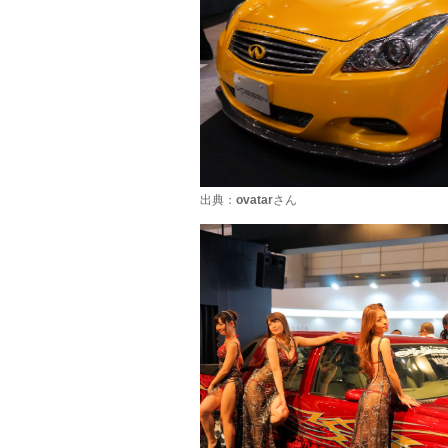
出典：
ovatar
さん