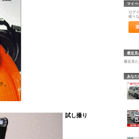
マイペ
ログ
様々
最近見
最近見た
あなた
試し撮り