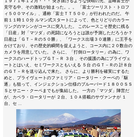
１９７１年１２月・・・ 突き抜けるような快晴の元、霊峰富士が
見守る中、その激戦が始まった。。。 「富士ツーリスト・トロフ
ィ５００マイル」、通称「富士ＴＴ５００」が行われたのだ。 午
前１１時１０分 ルマン式スタートによって、色とりどりのカラー
リングのマシンがコースに突入した。 このレースこそ歴史に残る
「日産」対「マツダ」の死闘になろうとは誰が予測しただろうか？
日産は「ＧＴ－Ｒの５０勝」、「ワークス出場３０連勝」に王手を
かけており、その歴史的瞬間を捉えようと、コース内に２０数台の
カメラを用意していた。 さらに、「打倒ロータリー」の為に、ワ
ークスのハードトップＧＴ－Ｒ ３台 、その援護の為にプライヴェ
ートとはいえ、セミワークスともいえる ５台 のＧＴ－Ｒの 計８台
のＧＴ－Ｒを送り込んで来た。 さらに、より勝利を確実にするた
めと、プライヴェートのファミリア・ロータリー・クーペの「駆
逐」も狙って、インジェクション仕様のブルーバード１８００ＳＳ
Ｓとサニー・クーペまでもが集結した。 一方の「マツダ」陣営だ
が、カペラ・ロータリーが ２台、１０Ａ搭載のサヴァンナが １
台、セ ...