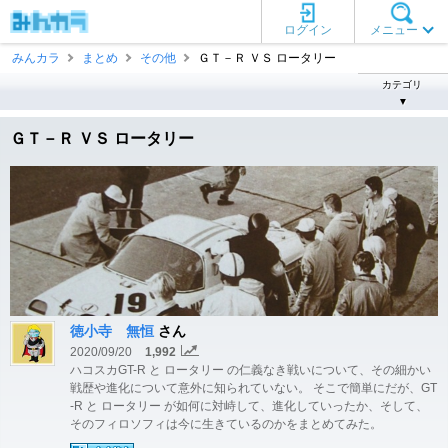
ログイン
メニュー
みんカラ
まとめ
その他
ＧＴ－Ｒ ＶＳ ロータリー
カテゴリ
▼
ＧＴ－Ｒ ＶＳ ロータリー
徳小寺 無恒
さん
2020/09/20
1,992
ハコスカGT-R と ロータリー の仁義なき戦いについて、その細かい
戦歴や進化について意外に知られていない。 そこで簡単にだが、GT
-R と ロータリー が如何に対峙して、進化していったか、そして、
そのフィロソフィは今に生きているのかをまとめてみた。