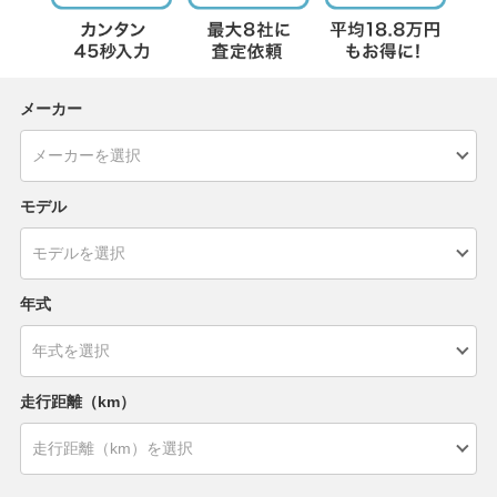
メーカー
モデル
年式
走行距離（km）