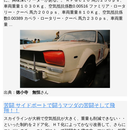
に、興味深いデーターがある。。 ＫＰＧＣ１０ 馬力２５０ｐｓ、
車両重量１０３０Ｋｇ、空気抵抗係数0.00516 ファミリア・ロータ
リー・クーペ 馬力２００ｐｓ、車両重量８１０Ｋｇ、空気抵抗係
数0.00389 カペラ・ロータリー・クーペ 馬力２３０ｐｓ、車両重
量 ...
出典：
徳小寺 無恒
さん
苦闘 サイドポートで闘うマツダの苦闘そして飛
翔！！
スカイラインが大柄で空気抵抗が大きく、重量も削減できない・・
といった制約を２ドア化、ＨＴ化によってかなり改善して、さらに