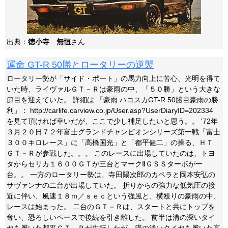
出典：
徳小寺 無恒
さん
運命 GT-R 50勝とロータリーの逆襲
ロータリー勢が「サイド・ポート」の馬力向上に苦心、光明を得て
いた時、ライヴァルＧＴ－Ｒは豪雨の中、「５０勝」という大きな
節目を迎えていた。 詳細は 「豪雨 ハコスカGT-R 50勝目豪雨の勝
利」： http://carlife.carview.co.jp/User.asp?UserDiaryID=202334
を見て頂ければ幸いだが、ここで少し補足したいと思う。。 '72年
３月２０日７２年富士グランドチャンピオンシリーズ第一戦「富士
３００キロレース」に「高橋国光」と「都平健二」の操る、ＨＴ
ＧＴ－Ｒが参戦した。。。 このレースに出場していたのは、トヨ
タからセリカ１６００ＧＴが三台とマークⅡＧＳＳターボが一
台。。 一方のロータリー勢は、寺田陽次郎のカペラと岡本安弘の
サヴァンナの二台が出場していた。 折りからの強力な低気圧の接
近に伴い、風速１８ｍ／ｓｅｃという強風と、横殴りの豪雨の中、
レースは始まった。 二台のＧＴ－Ｒは、スタートと共にトップを
奪い、恐ろしいペースで後続を引き離した。 前半は溝の深いタイ