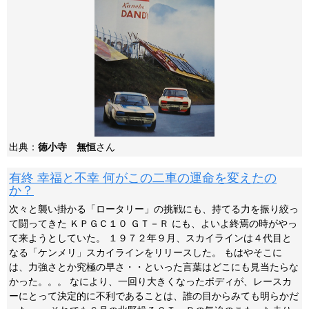
出典：
徳小寺 無恒
さん
有終 幸福と不幸 何がこの二車の運命を変えたの
か？
次々と襲い掛かる「ロータリー」の挑戦にも、持てる力を振り絞っ
て闘ってきた ＫＰＧＣ１０ ＧＴ－Ｒ にも、よいよ終焉の時がやっ
て来ようとしていた。 １９７２年９月、スカイラインは４代目と
なる「ケンメリ」スカイラインをリリースした。 もはやそこに
は、力強さとか究極の早さ・・といった言葉はどこにも見当たらな
かった。。。 なにより、一回り大きくなったボディが、レースカ
ーにとって決定的に不利であることは、誰の目からみても明らかだ