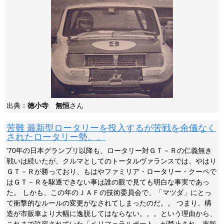
出典：
徳小寺 無恒
さん
苦難 最新型ロータリーを投入するが苦戦を余儀なく
されたロータリー勢。。
'70年の日本グランプリ以降も、ロータリー対ＧＴ－Ｒの仁義無き
戦いは続いたが、クルマとしてのトータルヴァランスでは、やはり
ＧＴ－Ｒが勝っており、もはやファミリア・ロータリー・クーペで
はＧＴ－Ｒを駆逐できない事は誰の眼で見ても明白な事実であっ
た。 しかも、この年のＪＡＦの技術委員会で、「マツダ」にとっ
て衝撃的なルールの変更がなされてしまったのだ。。 つまり、構
造が市販車より大幅に逸脱してはならない。。。という理由から、