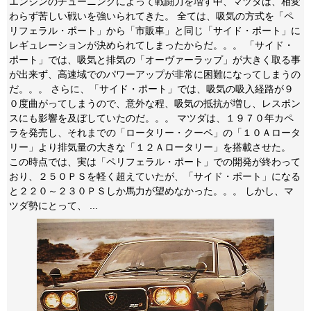
エンジンのチューニングによって戦闘力を増す中、マツダは、相変
わらず苦しい戦いを強いられてきた。 全ては、吸気の方式を「ペ
リフェラル・ポート」から「市販車」と同じ「サイド・ポート」に
レギュレーションが決められてしまったからだ。。。 「サイド・
ポート」では、吸気と排気の「オーヴァーラップ」が大きく取る事
が出来ず、高速域でのパワーアップが非常に困難になってしまうの
だ。。。 さらに、「サイド・ポート」では、吸気の吸入経路が９
０度曲がってしまうので、意外な程、吸気の抵抗が増し、レスポン
スにも影響を及ぼしていたのだ。。。 マツダは、１９７０年カペ
ラを発売し、それまでの「ロータリー・クーペ」の「１０Ａロータ
リー」より排気量の大きな「１２Ａロータリー」を搭載させた。
この時点では、実は「ペリフェラル・ポート」での開発が終わって
おり、２５０ＰＳを軽く超えていたが、「サイド・ポート」になる
と２２０～２３０ＰＳしか馬力が望めなかった。。。 しかし、マ
ツダ勢にとって、 ...