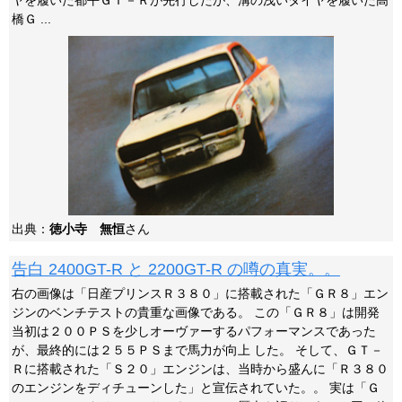
ヤを履いた都平ＧＴ－Ｒが先行したが、溝の浅いタイヤを履いた高
橋Ｇ ...
出典：
徳小寺 無恒
さん
告白 2400GT-R と 2200GT-R の噂の真実。。
右の画像は「日産プリンスＲ３８０」に搭載された「ＧＲ８」エン
ジンのベンチテストの貴重な画像である。 この「ＧＲ８」は開発
当初は２００ＰＳを少しオーヴァーするパフォーマンスであった
が、最終的には２５５ＰＳまで馬力が向上 した。 そして、ＧＴ－
Ｒに搭載された「Ｓ２０」エンジンは、当時から盛んに「Ｒ３８０
のエンジンをディチューンした」と宣伝されていた。。 実は「Ｇ