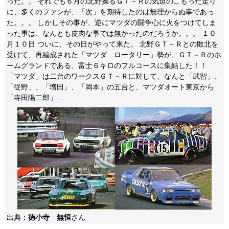
った。。 それでも６月の北野操るＧＴ－Ｒの気迫のこもった走り
に、多くのファンが、「次」を期待したのは無理からぬ事であっ
た。。。 しかしその事が、逆にマツダの闘争心に火をつけてしま
った事は、なんとも皮肉な事では無かったのだろうか。。。 １０
月１０日 ついに、その日がやって来た。 北野ＧＴ－Ｒとの敗北を
受けて、再編成された「マツダ ロータリー」勢が、ＧＴ－Ｒのホ
ームグランドである、富士６キロのフルコースに集結した！！
「マツダ」は二台のワークスＧＴ－Ｒに対して、なんと「武智」、
「従野」、「増田」、「岡本」の五台と、マツダオート東京から
「寺田陽二郎」 ...
出典：
徳小寺 無恒
さん