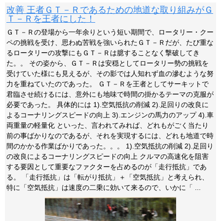
改善 王者ＧＴ－Ｒであるための地道な取り組みがＧ
Ｔ－Ｒを王者にした！
ＧＴ－Ｒの登場から一年余りという短い期間で、ロータリー・クー
ペの挑戦を受け、思わぬ苦戦を強いられたＧＴ－Ｒだが、たび重な
るロータリーの攻撃にもＧＴ－Ｒは臆することなく撃破してき
た。。 その姿から、ＧＴ－Ｒは安穏としてロータリー勢の挑戦を
受けていた様にも見えるが、その影では人知れず血の滲むような努
力を重ねていたのであった。 ＧＴ－Ｒを王者としてサーキットで
君臨させ続けるには、意外にも地味で時間の掛かるテーマの克服が
必要であった。 具体的には 1).空気抵抗の削減 2).足回りの改良に
よるコーナリングスピードの向上 3).エンジンの馬力のアップ 4).車
両重量の軽量化 といった、言われてみれば、どれもがごく当たり
前の事ばかりなのであるが、それを実現するには、どれも地道で時
間のかかる作業ばかりであった。。。 1).空気抵抗の削減 2).足回り
の改良によるコーナリングスピードの向上 クルマの高速化を阻害
する要因として重要なファクターを占めるのが「走行抵抗」であ
る。 「走行抵抗」は「転がり抵抗」＋「空気抵抗」と考えられ、
特に「空気抵抗」は速度の二乗に効いて来るので、いかに「 ...