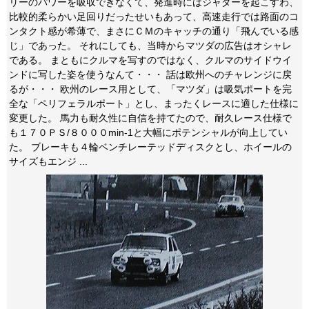
リーのパワーを吸収できなくて、発進時にはジャダーを起こすわ、
比較的柔らかい足回りだったせいもあって、高速走行では路面のコ
ンタクト感が希薄で、まさにＣＭのキャッチの通り「飛んでいる感
じ」であった。 それにしても、当時からマツダの広告はオシャレ
である。 まともにクルマを写すのではなく、クルマのサイドウイ
ンドに写した姿を使うなんて・・・ 話は欧州へのチャレンジに戻
るが・・・ 欧州のレース用として、「マツダ」は吸気ポートを完
全な「ペリフェラルポート」とし、まったくレースに適した仕様に
変更した。 馬力も耐久性に自信を持てたので、耐久レース仕様で
も１７０ＰＳ/８０００min-1と大幅にポテンシャルが向上してい
た。 ブレーキも４輪ベンチレーテッドディスクとし、ホイールの
サイズもエンジ ...