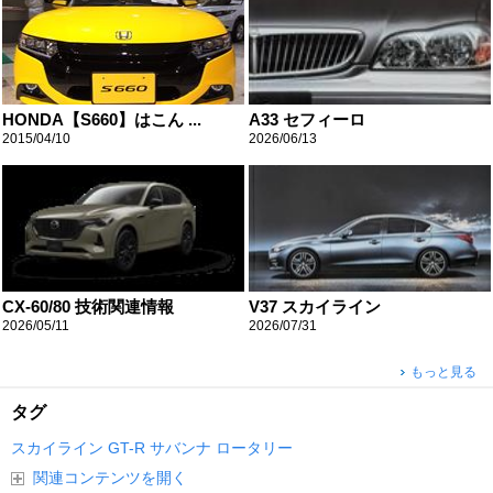
HONDA【S660】はこん ...
A33 セフィーロ
2015/04/10
2026/06/13
CX-60/80 技術関連情報
V37 スカイライン
2026/05/11
2026/07/31
もっと見る
タグ
スカイライン
GT-R
サバンナ
ロータリー
関連コンテンツを開く