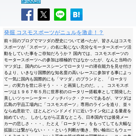
発掘 コスモスポーツがニュルを激走！？
前々回のブログでマツダの歴史について述べたが、皆さんはコスモ
スポーツが「スポーツ」の名に恥じない充分なモータースポーツ活
動をしていた事をご存知だろうか？ 国内では、コスモスポーツの
モータースポーツへの参加は積極的ではなかったが、なんと当時の
マツダは、国内のレースシーンでロータリーの潜在能力を見せ付け
るより、いきなり国際的な知名度の高いレースに参加する事によっ
て一気に国内も国際的にも「マツダ」のブランドと、「ロータリ
ー」の実力を世に示そう・・・と画策したのだ。。。 コスモスポ
ーツは１９６７年５月に世界初のロータリー搭載車として開発した
美しいツゥーシーター・ノッチバック・クーペであるが、マツダは
広島の宇品工場内に「コスモスポーツ」専用のラインを造り、並々
ならぬ意欲で、ほとんどハンドメイドに近いライン化による量産を
始めていた。 しかしながら正直なところ、日本国内では後発メー
カーの悲しさ・・・、たとえ「ロータリー」をもってしても大幅な
拡販には繋がらない・・・という判断が働き、勢い輸出にもウェー