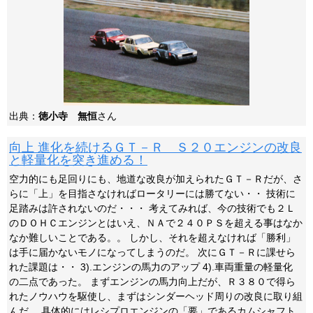
出典：
徳小寺 無恒
さん
向上 進化を続けるＧＴ－Ｒ Ｓ２０エンジンの改良
と軽量化を突き進める！
空力的にも足回りにも、地道な改良が加えられたＧＴ－Ｒだが、さ
らに「上」を目指さなければロータリーには勝てない・・ 技術に
足踏みは許されないのだ・・・ 考えてみれば、今の技術でも２Ｌ
のＤＯＨＣエンジンとはいえ、ＮＡで２４０ＰＳを超える事はなか
なか難しいことである。。 しかし、それを超えなければ「勝利」
は手に届かないモノになってしまうのだ。 次にＧＴ－Ｒに課せら
れた課題は・・ 3).エンジンの馬力のアップ 4).車両重量の軽量化
の二点であった。 まずエンジンの馬力向上だが、Ｒ３８０で得ら
れたノウハウを駆使し、まずはシンダーヘッド周りの改良に取り組
んだ。 具体的にはレシプロエンジンの「要」であるカムシャフト