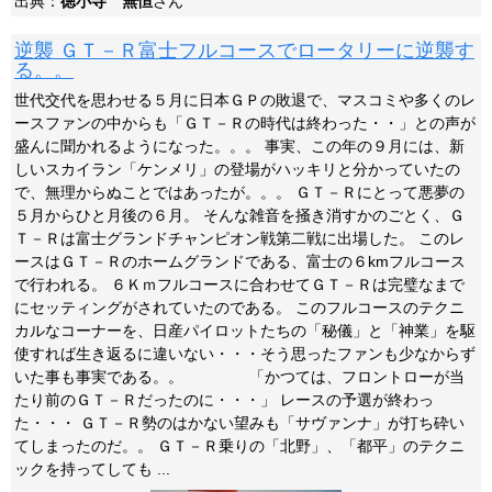
出典：
徳小寺 無恒
さん
逆襲 ＧＴ－Ｒ富士フルコースでロータリーに逆襲す
る。。
世代交代を思わせる５月に日本ＧＰの敗退で、マスコミや多くのレ
ースファンの中からも「ＧＴ－Ｒの時代は終わった・・」との声が
盛んに聞かれるようになった。。。 事実、この年の９月には、新
しいスカイラン「ケンメリ」の登場がハッキリと分かっていたの
で、無理からぬことではあったが。。。 ＧＴ－Ｒにとって悪夢の
５月からひと月後の６月。 そんな雑音を掻き消すかのごとく、Ｇ
Ｔ－Ｒは富士グランドチャンピオン戦第二戦に出場した。 このレ
ースはＧＴ－Ｒのホームグランドである、富士の６kmフルコース
で行われる。 ６Ｋｍフルコースに合わせてＧＴ－Ｒは完璧なまで
にセッティングがされていたのである。 このフルコースのテクニ
カルなコーナーを、日産パイロットたちの「秘儀」と「神業」を駆
使すれば生き返るに違いない・・・そう思ったファンも少なからず
いた事も事実である。。 「かつては、フロントローが当
たり前のＧＴ－Ｒだったのに・・・」 レースの予選が終わっ
た・・・ ＧＴ－Ｒ勢のはかない望みも「サヴァンナ」が打ち砕い
てしまったのだ。。 ＧＴ－Ｒ乗りの「北野」、「都平」のテクニ
ックを持ってしても ...