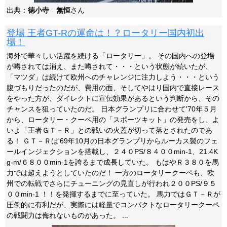
出典：
徳小寺 無恒
さん
登場 王者GT-Rの運命は！？ロータリー国内初出
場！
海外で華々しい活躍を続ける「ロータリー」。 その国内への登場
が噂されては消え、また噂されて・・・という状態が続いたが、
「マツダ」は続けて欧州へのチャレンジに注力しよう・・・という
腹づもりだったのだが、費用の面、そしてやはり国内で直接レース
をやった方が、ダイレクトに宣伝効果があるという判断から、その
チャンスを狙っていたのだ。 日本グランプリに合わせて'70年５月
から、ロータリー・クーペ用の「スポーツキット」の発売をし、よ
いよ「王者ＧＴ－Ｒ」との戦いの火蓋が切って落とされたのであ
る！ ＧＴ－Ｒは'69年10月の日本グランプリからルーカス製のフェ
ールインジェクションを搭載し、２４０PS/８４００min-1、21.4K
g-m/６８００min-1を誇るまで成長していた。 もはやＲ３８０を馬
力では超えようとしていたのだ！ 一方のロータリークーペも、欧
州での転戦でさらにチューニングの見直しが行われ２００PS/９５
００min-1 ！！を発揮するまでに至っていた。 馬力ではＧＴ－Ｒが
圧倒的に有利だが、実際には軽量でコンパクトなロータリークーペ
の戦闘力は侮れないものがあった。 ...