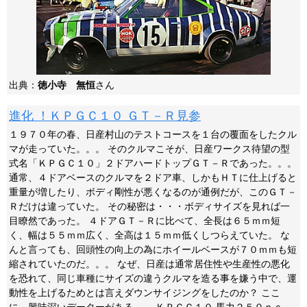
出典：
徳小寺 無恒
さん
進化 ！ＫＰＧＣ１０ ＧＴ－Ｒ見参
１９７０年の春、日産村山のテストコースを１台の覆面をしたクル
マが走っていた。。。 そのクルマこそが、日産ワークス待望の型
式名「ＫＰＧＣ１０」２ドアハードトップＧＴ－Ｒであった。。。
通常、４ドアベースのクルマを２ドア車、しかもＨＴに仕上げると
重量が増したり、ボディ剛性が悪くなるのが通例だが、このＧＴ－
Ｒだけは違っていた。 その秘密は・・・ボディサイズを見れば一
目瞭然であった。 ４ドアＧＴ－Ｒに比べて、全長は６５ｍｍ短
く、幅は５５ｍｍ広く、全高は１５ｍｍ低くしつらえていた。 な
んと言っても、回頭性の向上の為にホイールベースが７０ｍｍも短
縮されていたのだ。。。 なぜ、日産は通常居住性や生産性の悪化
を恐れて、同じ車種にサイズの違うクルマを造る事を嫌う中で、運
動性を上げるためとは言えダウンサイジングをしたのか？ ここ