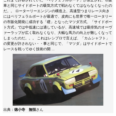
これまで許容されていた「ペリフェラルポート」が禁止され、市販
車と同じサイドポートの吸気方式で戦わなくてはならなくなったの
だ。。 ローターリーエンジンの構造上、高速型つまりレース向き
にはペリフェラルポートが最適で、皮肉にも世界で唯一ロータリー
の市販化開発に成功する「礎」となったマツダ方式、「サイドポー
ト方式」では中低速には適しているが、高速域では吸排気のオーヴ
ァーラップが広く取れなくなり、大幅な馬力の向上が難しくなって
しまったのだ。。。 これはレシプロで言えば、「カムシャフト」
の変更が許されない・・事と同じで、「マツダ」はサイドポートで
レースを戦ってゆく技術の開 ...
出典：
徳小寺 無恒
さん