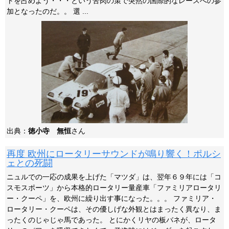
トを占めよう・・・という苦肉の策で突然の国際的なレースへの参
加となったのだ。。 選 ...
出典：
徳小寺 無恒
さん
再度 欧州にロータリーサウンドが鳴り響く！ポルシ
ェとの死闘
ニュルでの一応の成果を上げた「マツダ」は、翌年６９年には「コ
スモスポーツ」から本格的ロータリー量産車「ファミリアロータリ
ー・クーペ」を、欧州に繰り出す事になった。。。 ファミリア・
ロータリー・クーペは、その優しげな外観とはまったく異なり、ま
ったくのじゃじゃ馬であった。 とにかくリヤの板バネが、ロータ