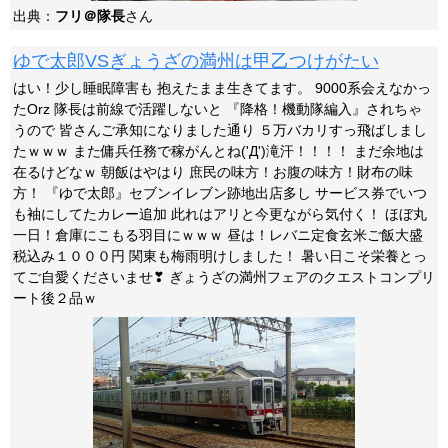
出典：
フリ＠隊長
さん
ゆで太郎VSぎょうざの満州は甲乙つけがたい
はい！少し睡眠障害も 抱えたまま生きてます。 9000系会えなかっ
たOrz 隊長は前線で活躍しないと 『降格！機動隊編入』されちゃ
うので 皆さんご承知になりました通り ５万バカリすっ飛ばしまし
たｗｗｗ また傭兵任務で稼がんとね('Д')滝汗！！！！ まだ余地は
在るけどなｗ 朝飯はやはり 庶民の味方！お腹の味方！財布の味
方！ 『ゆで太郎』セブンイレブン跡地出店多し サービス券でいつ
も袖にしてたカレー追加 此れはアリと今更ながら気付く！ ほぼ丸
一日！倉庫にこもる羽目にｗｗｗ 昼は！レバニ定食玄米ご飯大盛
税込み１０００円 関東も梅雨明けしました！ 暑い日こそ栄養とっ
てご自愛くださいませ❣ ぎょうざの満州フェアのクエストコンプリ
ート後２品ｗ