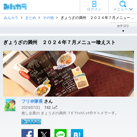
ログイン
メニュー
みんカラ
まとめ
その他
ぎょうざの満州 ２０２４年７月メニュー ...
カテゴリ
▼
ぎょうざの満州 ２０２４年７月メニュー喰えスト
フリ＠隊長
さん
2024/07/31
742
推し企業の ぎょうざの満州 ７ｶﾞﾂﾌｪｱﾒﾆｭｳのマトメでーす。