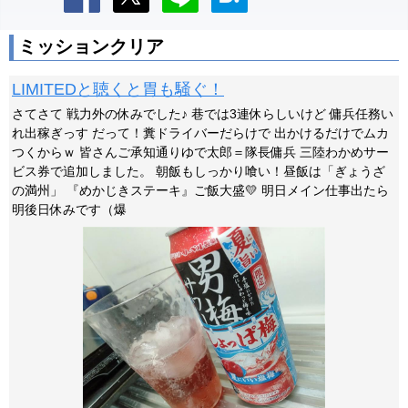
ミッションクリア
LIMITEDと聴くと胃も騒ぐ！
さてさて 戦力外の休みでした♪ 巷では3連休らしいけど 傭兵任務い
れ出稼ぎっす だって！糞ドライバーだらけで 出かけるだけでムカ
つくからｗ 皆さんご承知通りゆで太郎＝隊長傭兵 三陸わかめサー
ビス券で追加しました。 朝飯もしっかり喰い！昼飯は「ぎょうざ
の満州」 『めかじきステーキ』ご飯大盛💛 明日メイン仕事出たら
明後日休みです（爆