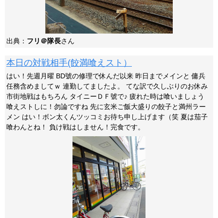
出典：
フリ＠隊長
さん
本日の対戦相手(餃満喰えスト）
はい！先週月曜 BD號の修理で休んだ以来 昨日までメインと 傭兵
任務含めましてｗ 連勤してましたよ。 てな訳で久しぶりのお休み
市街地戦はもちろん タイニーＤＦ號で♪ 疲れた時は喰いましょう
喰えストしに！勿論ですね 先に玄米ご飯大盛りの餃子と満州ラー
メン はい！ボン太くんツッコミお待ち申し上げます（笑 夏は茄子
喰わんとね！ 負け戦はしません！完食です。