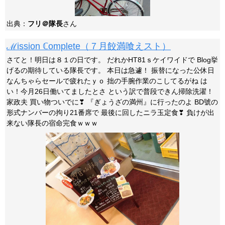
出典：
フリ＠隊長
さん
ℳission ℂomplete（７月餃満喰えスト）
さてと！明日は８１の日です。 だれかHT81ｓケイワイドで Blog挙
げるの期待している隊長です。 本日は急遽！ 振替になった公休日
なんちゃらセールで疲れたｙｏ 拙の手腕作業のこしてるがね は
い！今月26日働いてましたとさ という訳で普段できん掃除洗濯！
家政夫 買い物ついでに❣ 『ぎょうざの満州』に行ったのよ BD號の
形式ナンバーの拘り21番席で 最後に回したニラ玉定食❣ 負けが出
来ない隊長の宿命完食ｗｗｗ