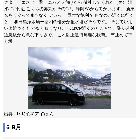
クター「エスピー君」にカメラ向けたら 敬礼してくれた（笑） 清
水JCT付近 こちらの赤丸がそのCP、静岡SAから向かいます。 新東
名をくぐってまもなく デカっ！ 巨大な徳利？ 何なのか近くに行く
と… 和田島浄水場ー徳利の部分か配水塔だそうです。 そしていよ
いよ近づくも かなり狭くなり、 ほぼCP近くのところで、登り砂利
道急坂から急な下り坂で、 これ以上進行無理な状態。 車止めて下
り坂 ...
出典：
Is I(イズ アイ)
さん
6-9月