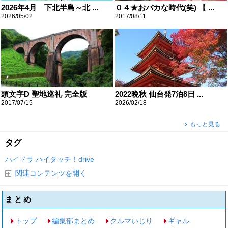
2026年4月 下北半島～北 ...
０４★おバカな時代(笑) 【 ...
2026/05/02
2017/08/11
頭文字D 聖地巡礼 完全版
2022晩秋 仙台発7泊8日 ...
2017/07/15
2026/02/18
もっと見る
タグ
ハイドラ
ハイタッチ！drive
関連コンテンツを開く
まとめ
トップ
編集部まとめ
クルマいじり
ギャル