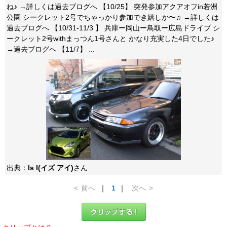
ね♪ →詳しくは過去ブログへ 【10/25】 突発参加アクアオフin若洲
公園 シークレット2号でちゃっかり参加でき嬉しか〜♫ →詳しくは
過去ブログへ 【10/31-11/3 】 兵庫ー岡山ー鳥取ー広島ドライブ シ
ークレット2号withまっつん1号さんと かなり充実した4日でした♪
→過去ブログへ 【11/7】 ...
出典：
Is I(イズ アイ)
さん
<
前へ
｜
1
｜
次へ
>