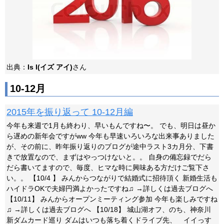
出典：
Is I(イズ アイ)
さん
10-12月
2015年を振り返って 10-12月編
今年も来週で1月も終わり、早いもんですね〜。 でも、明日は昼か
ら遅めの新年会ですがww 今年も早速いろいろな出来事ありました
が、その前に、昨年振り返りのブログが途中ラスト3カ月分、下書
きで放置なので、まずはやっつけないと。。 自身の備忘録でだら
だら書いてますので、毎度、ヒマな時に興味ある方だけご覧下さ
い。。 【10/4 】 みんからつながりで結婚式に招待頂く 新婚生活も
ハイドラOKで夫婦円満よかったですね♫ →詳しくは過去ブログへ
【10/11】 みんからオープンミーティング参加 今年も楽しみですね
♫ →詳しくは過去ブログへ 【10/18】 城山湖オフ、のち、神奈川
新ダムカード巡り ダムはいつも落ち着くドライブ先、 イイっす