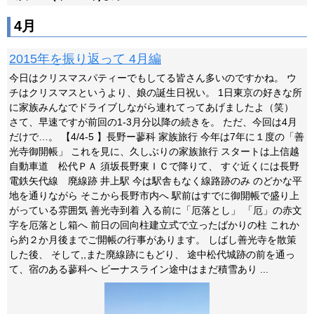
4月
2015年を振り返って 4月編
今日はクリスマスパティーでもしてる皆さん多いのですかね。 ウ
チはクリスマスというより、娘の誕生日祝い。 1日東京の好きな所
に家族みんなでドライブしながら連れてってあげましたよ（笑）
さて、早速ですが前回の1-3月分以降の続きを。 ただ、今回は4月
だけで…。 【4/4-5 】長野ー蓼科 家族旅行 今年は7年に１度の「善
光寺御開帳」 これを見に、久しぶりの家族旅行 スタートは上信越
自動車道 松代ＰＡ 須坂長野東ＩＣで降りて、 すぐ近くには長野
電鉄矢代線 廃線跡 井上駅 今は駅舎もなく線路跡のみ のどかな平
地を通りながら そこから長野市内へ 駅前はすでに御開帳で盛り上
がっている雰囲気 善光寺到着 入る前に「厄落とし」 「厄」の赤文
字を厄落とし箱へ 前日の回向柱建立式で立ったばかりの柱 これか
ら約２か月後までご開帳の行事があります。 しばし善光寺を散策
した後、 そして,,また廃線跡にもどり、 途中松代城跡の前を通っ
て、宿のある蓼科へ ビーナスライン途中はまだ積雪あり ...