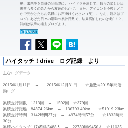
動、出来事を自身の記録簿に。 ハイドラを通じて、数々の楽しい出
来事も多くのみんから友達のおかげ。 また、アイコンを今後もどこ
かで見かけたらお気軽にお声掛けください（笑）。 なお、題名はブ
ログにあげた日々の活動の累計日数で、結局宿泊したのは4泊！？。
詳細は以降の過去ブログより。
ハイタッチ！drive ログ記録 より
主なログデータ
2015年1月11日 → 2015年12月31日 ☆差数≒2015年間活
動ログ
累積走行回数 1213回 → 1592回 ☆379回
累積走行距離 84874.26km → 136793.49km ☆51919.23km
累積走行時間 3142時間27分 → 4974時間57分 ☆1832時間
30分
累積ハイタッチ11745回/5488人 → 22780回/9456人 ☆11035