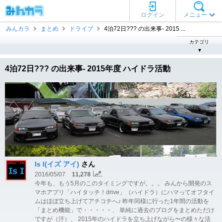
ログイン
メニュー
みんカラ
まとめ
ドライブ
4泊72日??? の出来事- 2015 ...
カテゴリ
▼
4泊72日??? の出来事- 2015年度 ハイドラ活動
Is I(イズ アイ)
さん
2016/05/07
11,278
今年も、もう5月のこのタイミングですが。。。 みんから開発のス
マホアプリ「ハイタッチ！drive」（ハイドラ）にハマってオフタイ
ムはほぼ立ち上げてアチコチへ♪ 昨年同様に行った1年間の活動を
「まとめ機能」で・・・・・、 単純に過去のブログをまとめただけ
ですが（汗）、 2015年のハイドラを立ち上げながら〜の様々な活