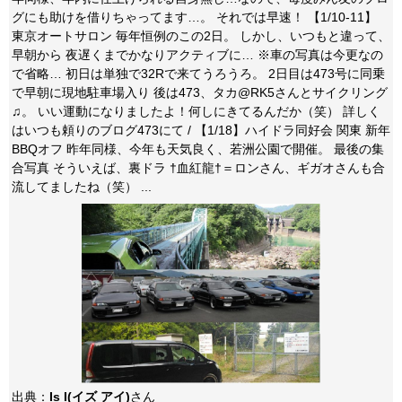
グにも助けを借りちゃってます…。 それでは早速！ 【1/10-11】
東京オートサロン 毎年恒例のこの2日。 しかし、いつもと違って、
早朝から 夜遅くまでかなりアクティブに… ※車の写真は今更なの
で省略… 初日は単独で32Rで来てうろうろ。 2日目は473号に同乗
で早朝に現地駐車場入り 後は473、タカ@RK5さんとサイクリング
♫。 いい運動になりましたよ！何しにきてるんだか（笑） 詳しく
はいつも頼りのブログ473にて / 【1/18】ハイドラ同好会 関東 新年
BBQオフ 昨年同様、今年も天気良く、若洲公園で開催。 最後の集
合写真 そういえば、裏ドラ †血紅龍†＝ロンさん、ギガオさんも合
流してましたね（笑） ...
出典：
Is I(イズ アイ)
さん