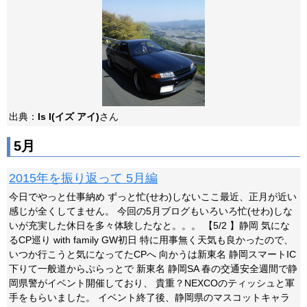
出典：
Is I(イズ アイ)
さん
5月
2015年を振り返って 5月編
今日でやっと仕事納め ずっと忙(せわ)しないここ最近、正月が近い
感じが全くしてません。 今回の5月ブログもいろいろ忙(せわ)しな
いが充実した休日を多々体験したなと。。。 【5/2 】静岡 気にな
るCP巡り with family GW初日 特に用事無く天気も良かったので、
いつか行こうと気になってたCPへ 向かうは新東名 静岡スマートIC
下りて一般道からぷらっとで 新東名 静岡SA 春の交通安全週間で静
岡県警がイベント開催しており、 貴重？NEXCOのティッシュと軍
手をもらいました。 イベント終了後、静岡県のマスコットキャラ