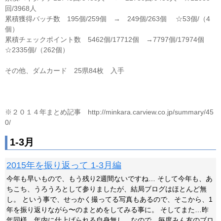
回/3968人
累積獲得バッチ数 195個/259個 → 249個/263個 ☆53個/（4
個）
累積チェックポイント数 5462個/17712個 →7797個/17974個
☆2335個/（262個）
その他、ダムカード 25県84枚 入手
※２０１４年まとめ記事 http://minkara.carview.co.jp/summary/45
0/
1-3月
2015年を振り返って 1-3月編
今年も早いもので、もう残り2週間ないですね… そして今年も、あ
ちこち、うろうろとして参りましたが、結局ブログはほとんど無
し。 という事で、せっかく撮ってる写真もあるので、そこから、1
年を振り返りながら〜のまとめをしてみる事に。 そしてまた…昨
年同様、年内に仕上げられる自身無し…なので、毎度みん友のブロ