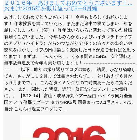
２０１６年 あけましておめでとうございます！...
おまけ:2015年を振り返って6ー9月編
あけましておめでとうございます！ 今年もよろしくお願いしま
す！ 年末挨拶を書いていたら、またまた途中で寝てしまい、年を
越してしまった（（笑）） 昨年はいろいろと関わって頂いた皆様
有難うございました。 今年もみんからおよびハイタッチドライブ
のアプリ（ハイドラ）からのつながりで 多くの方々との出会いや
交流をはかり、オフの日は楽しく充実した日々が過ごせればと思っ
てます！ まずは、「みんから」、くるま関連のSNS、安全運転と
無事故無違反で今年も乗り切りますよ！ ---------------------------------
---------- 以下、昨年の振り返りブログの続き。 結局、かなり省略し
ても、さすがに１２月までは書きおわらず。。 とりあえず６月か
ら９月までで。。 こんなタイミングなので時間あったらご覧くだ
さい。 また、関わった皆様、追記・修正などコメントにお気軽
に。。 【6/13-14】 富山・岐阜弾丸ツアー経由 ハイドラ同好会全
国オフ in 蒲郡ラグーナ タカ@RK5号 同乗まっつん1号さん、473、
自分 こちらは過去ブログにて ...