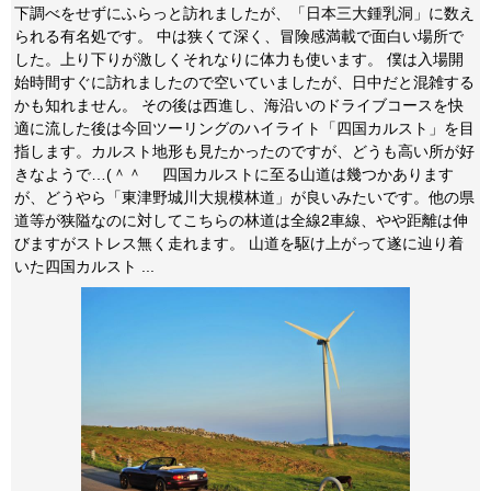
下調べをせずにふらっと訪れましたが、「日本三大鍾乳洞」に数え
られる有名処です。 中は狭くて深く、冒険感満載で面白い場所で
した。上り下りが激しくそれなりに体力も使います。 僕は入場開
始時間すぐに訪れましたので空いていましたが、日中だと混雑する
かも知れません。 その後は西進し、海沿いのドライブコースを快
適に流した後は今回ツーリングのハイライト「四国カルスト」を目
指します。カルスト地形も見たかったのですが、どうも高い所が好
きなようで…(＾＾ゞ 四国カルストに至る山道は幾つかあります
が、どうやら「東津野城川大規模林道」が良いみたいです。他の県
道等が狭隘なのに対してこちらの林道は全線2車線、やや距離は伸
びますがストレス無く走れます。 山道を駆け上がって遂に辿り着
いた四国カルスト ...