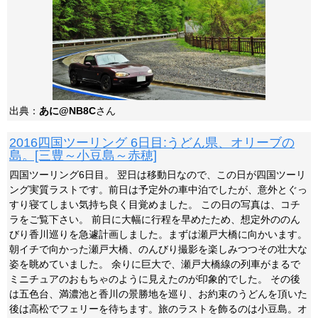
出典：
あに@NB8C
さん
2016四国ツーリング 6日目:うどん県、オリーブの
島。[三豊～小豆島～赤穂]
四国ツーリング6日目。 翌日は移動日なので、この日が四国ツーリ
ング実質ラストです。前日は予定外の車中泊でしたが、意外とぐっ
すり寝てしまい気持ち良く目覚めました。 この日の写真は、コチ
ラをご覧下さい。 前日に大幅に行程を早めたため、想定外ののん
びり香川巡りを急遽計画しました。まずは瀬戸大橋に向かいます。
朝イチで向かった瀬戸大橋、のんびり撮影を楽しみつつその壮大な
姿を眺めていました。 余りに巨大で、瀬戸大橋線の列車がまるで
ミニチュアのおもちゃのように見えたのが印象的でした。 その後
は五色台、満濃池と香川の景勝地を巡り、お約束のうどんを頂いた
後は高松でフェリーを待ちます。旅のラストを飾るのは小豆島。オ