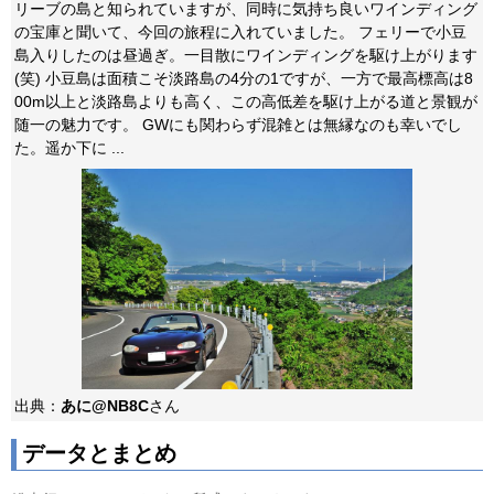
リーブの島と知られていますが、同時に気持ち良いワインディング
の宝庫と聞いて、今回の旅程に入れていました。 フェリーで小豆
島入りしたのは昼過ぎ。一目散にワインディングを駆け上がります
(笑) 小豆島は面積こそ淡路島の4分の1ですが、一方で最高標高は8
00m以上と淡路島よりも高く、この高低差を駆け上がる道と景観が
随一の魅力です。 GWにも関わらず混雑とは無縁なのも幸いでし
た。遥か下に ...
出典：
あに@NB8C
さん
データとまとめ