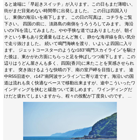
ると途端に「早起きスイッチ」が入ります。この日もまだ薄暗い、
街がまだ目覚めない時間帯に出発しました。 この日は四国入り
し、東側の海沿いを南下します。 この日の写真は、コチラをご覧
下さい。 四国の前に、淡路島の南側をうろうろしてみます。 海沿
いのr76を流してみました。やや手狭な道ではありましたが、朝イ
チという事もあり交通量もほとんど無く、静かな海岸線を良い気分
で走り抜けました。 続いて鳴門海峡を渡り、いよいよ四国に入り
ます。 ジェットコースターのようなr183“鳴門スカイライン”を駆け
た後は、東かがわ方面にちらっと足を伸ばしつつ南下します。この
辺りはうどん屋さんも多く、四国(香川)に来たことを実感させられ
ます。 突き抜けるような快晴の下、南の室戸岬を目指します。 途
中R55旧道や、r147“南阿波サンライン”に寄り道です。海沿いの国
道は流れも良く快適なペースで移動出来ますが、途中こういったワ
インディングを挟むと緩急ついて楽しめます。 ワインディングだ
けだと疲れてしまいますから、程々の按配が丁度良いのです。 ...