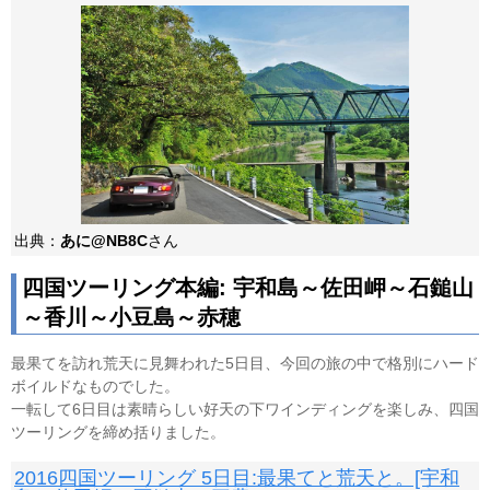
出典：
あに@NB8C
さん
四国ツーリング本編: 宇和島～佐田岬～石鎚山
～香川～小豆島～赤穂
最果てを訪れ荒天に見舞われた5日目、今回の旅の中で格別にハード
ボイルドなものでした。
一転して6日目は素晴らしい好天の下ワインディングを楽しみ、四国
ツーリングを締め括りました。
2016四国ツーリング 5日目:最果てと荒天と。[宇和