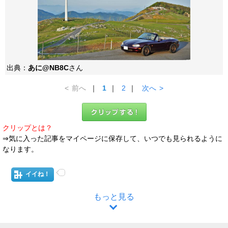
出典：
あに@NB8C
さん
<
前へ
｜
1
｜
2
｜
次へ
>
クリップとは？
⇒気に入った記事をマイページに保存して、いつでも見られるように
なります。
イイね！
もっと見る