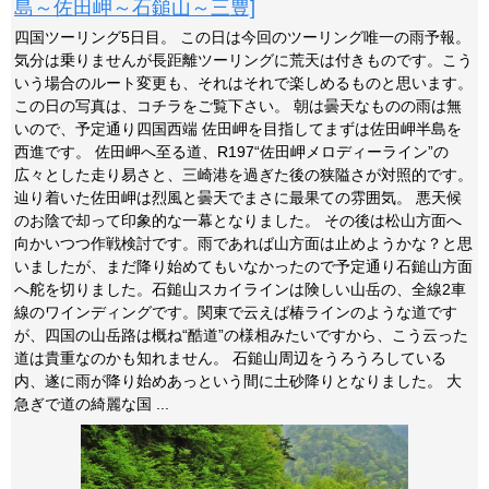
島～佐田岬～石鎚山～三豊]
四国ツーリング5日目。 この日は今回のツーリング唯一の雨予報。
気分は乗りませんが長距離ツーリングに荒天は付きものです。こう
いう場合のルート変更も、それはそれで楽しめるものと思います。
この日の写真は、コチラをご覧下さい。 朝は曇天なものの雨は無
いので、予定通り四国西端 佐田岬を目指してまずは佐田岬半島を
西進です。 佐田岬へ至る道、R197“佐田岬メロディーライン”の
広々とした走り易さと、三崎港を過ぎた後の狭隘さが対照的です。
辿り着いた佐田岬は烈風と曇天でまさに最果ての雰囲気。 悪天候
のお陰で却って印象的な一幕となりました。 その後は松山方面へ
向かいつつ作戦検討です。雨であれば山方面は止めようかな？と思
いましたが、まだ降り始めてもいなかったので予定通り石鎚山方面
へ舵を切りました。石鎚山スカイラインは険しい山岳の、全線2車
線のワインディングです。関東で云えば椿ラインのような道です
が、四国の山岳路は概ね“酷道”の様相みたいですから、こう云った
道は貴重なのかも知れません。 石鎚山周辺をうろうろしている
内、遂に雨が降り始めあっという間に土砂降りとなりました。 大
急ぎで道の綺麗な国 ...