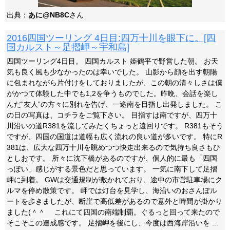
出典：
あに@NB8C
さん
2016四国ツーリング 4日目:四万十川を眼下に。[四
国カルスト～足摺岬～宇和島]
四国ツーリング4日目。 四国カルスト 姫鶴平で野営した朝。 お天
気も良く風も少なかったのは幸いでした。 山影から顔を出す朝陽
に包まれながら片付けをしておりましたが、この朝の清々しさは僕
がかつて体験した中でも1,2を争うものでした。昨晩、会話を楽し
んだ“友人”の方々に別れを告げ、一途南を目指し出発しました。 こ
の日の写真は、コチラをご覧下さい。 目指すは南ですが、四万十
川沿いの道R381を流してみたくちょっと遠回りです。 R381もそう
ですが、四国の国道は道幅も広く流れの良い道が多いです。 特にR
381は、広大な四万十川を眺めつつ快走出来るので気持ち良さもひ
としおです。 所々に沈下橋があるのですが、個人的に最も「四国
っぽい」感じがする景色だと思っています。 一気に南下して足摺
岬に到着。 GWは交通規制が敷かれており、途中の市営駐車場にク
ルマを停め散策です。 岬では灯台を見学し、海沿いのおさんぽル
ートを歩きましたが、断崖で高低差があるので意外と時間が掛かり
ました(＾＾ゞ これにて四国の南端制覇。ぐるっと回って来たので
そこそこの達成感です。 足摺岬を後にし、今度は西海岸沿いを ...