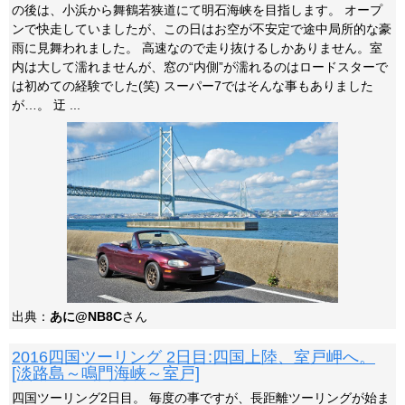
の後は、小浜から舞鶴若狭道にて明石海峡を目指します。 オープ
ンで快走していましたが、この日はお空が不安定で途中局所的な豪
雨に見舞われました。 高速なので走り抜けるしかありません。室
内は大して濡れませんが、窓の“内側”が濡れるのはロードスターで
は初めての経験でした(笑) スーパー7ではそんな事もありました
が…。 迂 ...
出典：
あに@NB8C
さん
2016四国ツーリング 2日目:四国上陸、室戸岬へ。
[淡路島～鳴門海峡～室戸]
四国ツーリング2日目。 毎度の事ですが、長距離ツーリングが始ま