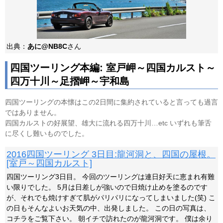
出典：
あに@NB8C
さん
四国ツーリング本編: 室戸岬～四国カルスト～
四万十川～足摺岬～宇和島
四国ツーリングの本懐はこの2日間に集約されていると言っても過言
ではありません。
四国カルストの好展望、雄大に流れる四万十川…etc いずれも筆舌
に尽くし難いものでした。
2016四国ツーリング 3日目:龍河洞と、四国の屋根。
[室戸～四国カルスト]
四国ツーリング3日目。 今回のツーリングは連日好天に恵まれ有難
い限りでした。 5月は日差しが強いので日焼け止めを塗るのです
が、それでも焼けすぎて肌がパリパリになってしまいました(笑) こ
の日もそんなよいお天気の中、出発しました。 この日の写真は、
コチラをご覧下さい。 朝イチで訪れたのが龍河洞です。 僕は余り