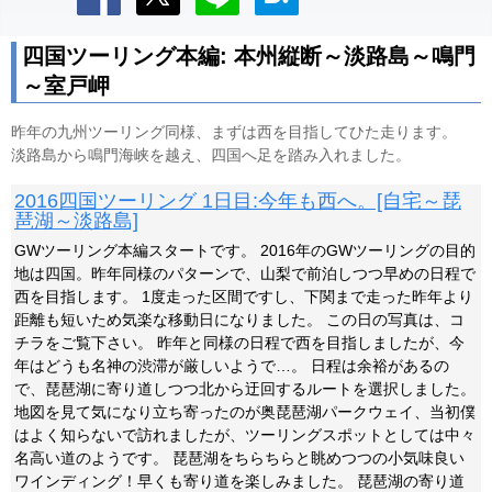
四国ツーリング本編: 本州縦断～淡路島～鳴門
～室戸岬
昨年の九州ツーリング同様、まずは西を目指してひた走ります。
淡路島から鳴門海峡を越え、四国へ足を踏み入れました。
2016四国ツーリング 1日目:今年も西へ。[自宅～琵
琶湖～淡路島]
GWツーリング本編スタートです。 2016年のGWツーリングの目的
地は四国。昨年同様のパターンで、山梨で前泊しつつ早めの日程で
西を目指します。 1度走った区間ですし、下関まで走った昨年より
距離も短いため気楽な移動日になりました。 この日の写真は、コ
チラをご覧下さい。 昨年と同様の日程で西を目指しましたが、今
年はどうも名神の渋滞が厳しいようで…。 日程は余裕があるの
で、琵琶湖に寄り道しつつ北から迂回するルートを選択しました。
地図を見て気になり立ち寄ったのが奥琵琶湖パークウェイ、当初僕
はよく知らないで訪れましたが、ツーリングスポットとしては中々
名高い道のようです。 琵琶湖をちらちらと眺めつつの小気味良い
ワインディング！早くも寄り道を楽しみました。 琵琶湖の寄り道