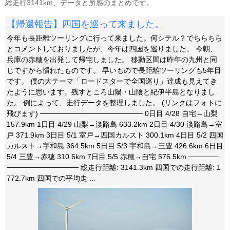
総走行3141km、データと所感のまとめです。
【帰還報告】四国を巡って来ました。
今年も長距離ツーリングに行って来ました。何シテル？でちらちら
とコメントしておりましたが、今年は四国を巡りました。 今朝、
兵庫の赤穂を出発して帰宅しました。 移動区間は昨年の九州と同
じですから慣れたものです。 早いもので長距離ツーリングも5年目
です。 僕の大テーマ「ロードスターで全国巡り」達成も見えてき
たように思います。残すところ山陽・山陰と紀伊半島となりまし
た。 例によって、走行データを整理しました。 (リンクはフォトに
飛びます) ──────────────────── 0日目 4/28 自宅→山梨
157.9km 1日目 4/29 山梨→淡路島 633.2km 2日目 4/30 淡路島→室
戸 371.9km 3日目 5/1 室戸→四国カルスト 300.1km 4日目 5/2 四国
カルスト→宇和島 364.5km 5日目 5/3 宇和島→三豊 426.6km 6日目
5/4 三豊→赤穂 310.6km 7日目 5/5 赤穂→自宅 576.5km ──────
────────────── 総走行距離: 3141.3km 四国での走行距離: 1
772.7km 四国での平均走 ...