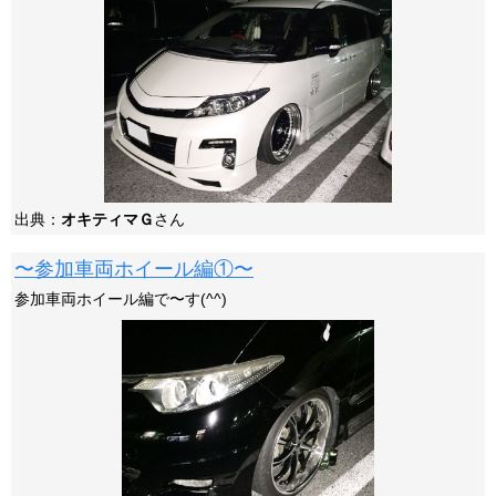
出典：
オキティマＧ
さん
〜参加車両ホイール編①〜
参加車両ホイール編で〜す(^^)