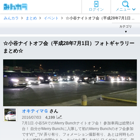
ログイン
メニュー
みんカラ
まとめ
イベント
☆小谷ナイトオフ会（平成28年7月1日 ...
カテゴリ
▼
☆小谷ナイトオフ会（平成28年7月1日）フォトギャラリー
まとめ☆
オキティマＧ
さん
2016/07/03
4,199
7月1日 小谷SAでのMerry Bunchナイトオフ会！ 参加車両は総勢14
台！ 自分がMerry Bunchに入隊して初のMerry Bunchのオフ会参加
ですV(^_^)V 弄り有り、フォメーション撮影有り、あとは何時もの