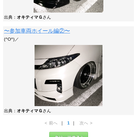
出典：
オキティマＧ
さん
〜参加車両ホイール編②〜
(^O^)／
出典：
オキティマＧ
さん
<
前へ
｜
1
｜
次へ
>