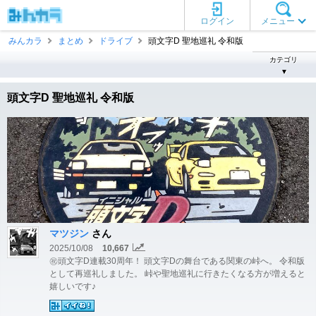
ログイン
メニュー
みんカラ
まとめ
ドライブ
頭文字D 聖地巡礼 令和版
カテゴリ
▼
頭文字D 聖地巡礼 令和版
マツジン
さん
2025/10/08
10,667
㊗️頭文字D連載30周年！ 頭文字Dの舞台である関東の峠へ。 令和版
として再巡礼しました。 峠や聖地巡礼に行きたくなる方が増えると
嬉しいです♪