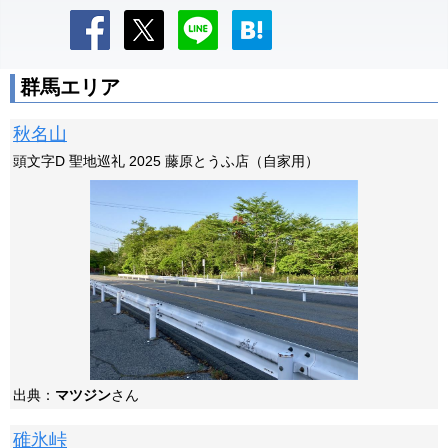
群馬エリア
秋名山
頭文字D 聖地巡礼 2025 藤原とうふ店（自家用）
出典：
マツジン
さん
碓氷峠