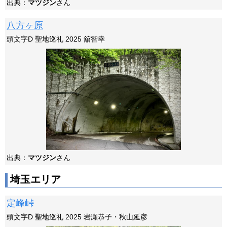
出典：
マツジン
さん
八方ヶ原
頭文字D 聖地巡礼 2025 舘智幸
出典：
マツジン
さん
埼玉エリア
定峰峠
頭文字D 聖地巡礼 2025 岩瀬恭子・秋山延彦