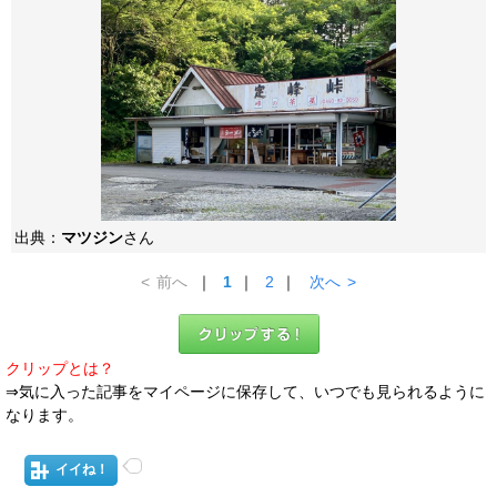
出典：
マツジン
さん
<
前へ
｜
1
｜
2
｜
次へ
>
クリップとは？
⇒気に入った記事をマイページに保存して、いつでも見られるように
なります。
イイね！