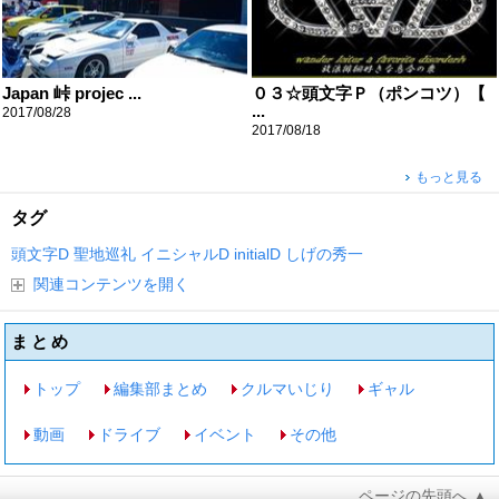
Japan 峠 projec ...
０３☆頭文字Ｐ（ポンコツ）【
...
2017/08/28
2017/08/18
もっと見る
タグ
頭文字D
聖地巡礼
イニシャルD
initialD
しげの秀一
関連コンテンツを開く
まとめ
トップ
編集部まとめ
クルマいじり
ギャル
動画
ドライブ
イベント
その他
ページの先頭へ ▲