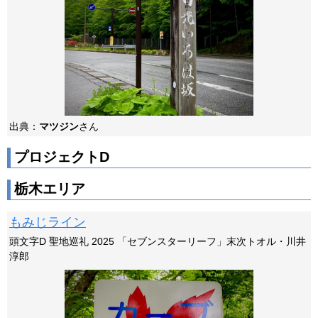
出典：
マツジン
さん
プロジェクトD
栃木エリア
もみじライン
頭文字D 聖地巡礼 2025 「セブンスターリーフ」末次トオル・川井
淳郎