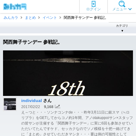
ログイン
メニュー
みんカラ
まとめ
イベント
関西舞子サンデー 参戦記。
カテゴリ
▼
関西舞子サンデー 参戦記。
individual
さん
2017/02/22
9,168
え～つと・・・ソンナコンナde・・・昨年3月11日に銀スマ（≒ロ
リブラ）をGETしてからコノ約1年間、アノotakuppoiサン×スタッフ
の皆サンが主催する「関西舞子サンデー」に実に6回も参加させてい
ただいてたんですケド、セッカクなのでソノ模様を十把一絡げてき
に「まとめ」させていただきマシタ・・・要は例の可能性として