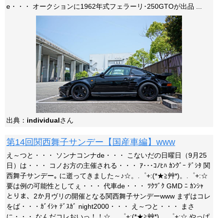
e・・・ オークションに1962年式フェラーリ･250GTOが出品 ...
出典：
individual
さん
第14回関西舞子サンデー【国産車編】www
え～つと・・・ ソンナコンナde・・・ こないだの日曜日（9月25
日）は・・・ コノお方の主催される・・・ ｱ･･･ｺﾉﾋﾊ ｶﾝｸﾞｰ ﾃﾞｼﾀ 関
西舞子サンデー｡ に逝ってきました～♪☆。.゜+:(*★≧艸*)。.゜+:☆
要は例の可能性としてぇ・・・ 代車de・・・ ﾂｸﾂﾞｸ GMD ﾆ ｶﾝｼｬ
とりま、2か月ヴリの開催となる関西舞子サンデーwww まずはコレ
をば・・・ｶﾞｲｼｬ ﾃﾞｽｶﾞ night2000・・・ え～つと・・・ まさ
に・・・ なんだコレおいっ！！☆。.゜+:(*★≧艸*)。.゜+:☆ やっぱ