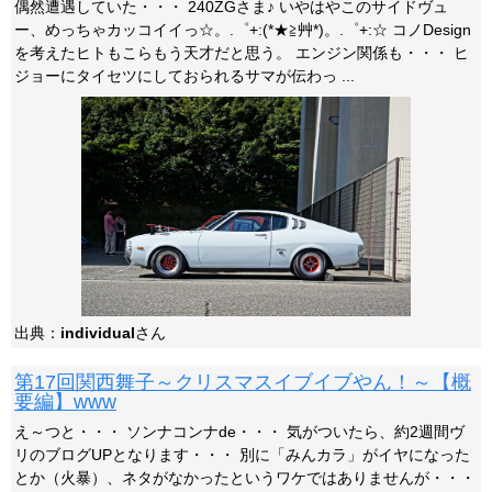
偶然遭遇していた・・・ 240ZGさま♪ いやはやこのサイドヴュ
ー、めっちゃカッコイイっ☆。.゜+:(*★≧艸*)。.゜+:☆ コノDesign
を考えたヒトもこらもう天才だと思う。 エンジン関係も・・・ ヒ
ジョーにタイセツにしておられるサマが伝わっ ...
出典：
individual
さん
第17回関西舞子～クリスマスイブイブやん！～【概
要編】www
え～つと・・・ ソンナコンナde・・・ 気がついたら、約2週間ヴ
リのブログUPとなります・・・ 別に「みんカラ」がイヤになった
とか（火暴）、ネタがなかったというワケではありませんが・・・