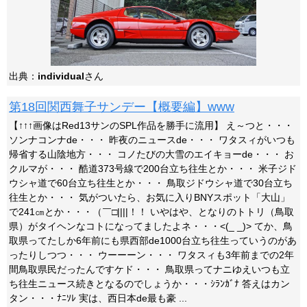
出典：
individual
さん
第18回関西舞子サンデー【概要編】www
【↑↑↑画像はRed13サンのSPL作品を勝手に流用】 え～つと・・・
ソンナコンナde・・・ 昨夜のニュースde・・・ ワタスィがいつも
帰省する山陰地方・・・ コノたびの大雪のエイキョーde・・・ お
クルマが・・・ 酷道373号線で200台立ち往生とか・・・ 米子ジド
ウシャ道で60台立ち往生とか・・・ 鳥取ジドウシャ道で30台立ち
往生とか・・・ 気がついたら、お気に入りBNYスポット「大山」
で241㎝とか・・・（￣□||||！！ いやはや、となりのトトリ（鳥取
県）がタイヘンなコトになってましたよネ・・・<(_ _)> てか、鳥
取県ってたしか6年前にも県西部de1000台立ち往生っていうのがあ
ったりしつつ・・・ ウーーーン・・・ ワタスィも3年前までの2年
間鳥取県民だったんですケド・・・ 鳥取県ってナニゆえいつも立
ち往生ニュース続きとなるのでしょうか・・・ｼﾗﾝｶﾞﾅ 答えはカン
タン・・・ﾅﾆｿﾚ 実は、西日本de最も豪 ...