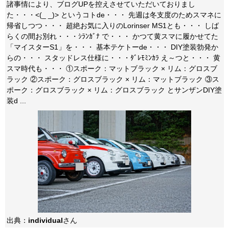
諸事情により、ブログUPを控えさせていただいておりまし
た・・・<(_ _)> というコトde・・・ 先週は冬支度のためスマネに
帰省しつつ・・・ 超絶お気に入りのLorinser MS1とも・・・ しば
らくの間お別れ・・・ｼﾗﾝｶﾞﾅ で・・・ かつて黄スマに履かせてた
「マイスターS1」を・・・ 基本テケトーde・・・ DIY塗装勃発か
らの・・・ スタッドレス仕様に・・・ﾀﾞﾚﾓﾐﾝｶﾗ え～つと・・・ 黄
スマ時代も・・・ ①スポーク：マットブラック × リム：グロスブ
ラック ②スポーク：グロスブラック × リム：マットブラック ③ス
ポーク：グロスブラック × リム：グロスブラック とサンザンDIY塗
装d ...
出典：
individual
さん