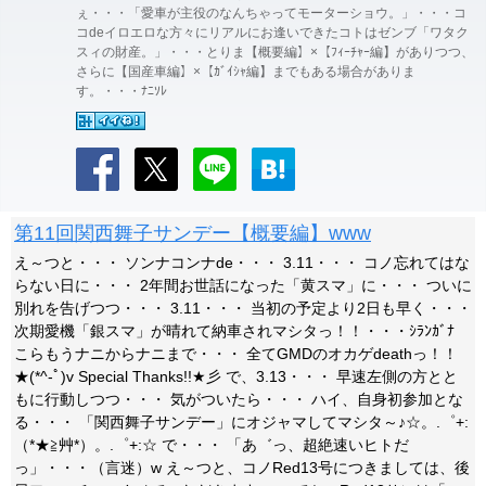
ぇ・・・「愛車が主役のなんちゃってモーターショウ。」・・・コ
コdeイロエロな方々にリアルにお逢いできたコトはゼンブ「ワタク
スィの財産。」・・・とりま【概要編】×【ﾌｨｰﾁｬｰ編】がありつつ、
さらに【国産車編】×【ｶﾞｲｼｬ編】までもある場合がありま
す。・・・ﾅﾆｿﾚ
第11回関西舞子サンデー【概要編】www
え～つと・・・ ソンナコンナde・・・ 3.11・・・ コノ忘れてはな
らない日に・・・ 2年間お世話になった「黄スマ」に・・・ ついに
別れを告げつつ・・・ 3.11・・・ 当初の予定より2日も早く・・・
次期愛機「銀スマ」が晴れて納車されマシタっ！！・・・ｼﾗﾝｶﾞﾅ
こらもうナニからナニまで・・・ 全てGMDのオカゲdeathっ！！
★(*^-ﾟ)v Special Thanks!!★彡 で、3.13・・・ 早速左側の方とと
もに行動しつつ・・・ 気がついたら・・・ ハイ、自身初参加とな
る・・・ 「関西舞子サンデー」にオジャマしてマシタ～♪☆。.゜+:
（*★≧艸*）。.゜+:☆ で・・・ 「あ゛っ、超絶速いヒトだ
っ」・・・（言迷）w え～つと、コノRed13号につきましては、後