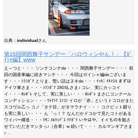
出典：
individual
さん
第15回関西舞子サンデー「ハロウィンやん！」【ｶﾞ
ｲｼｬ編】www
え～つと・・・ ソンナコンナde・・・ 関西舞子サンデー・・・ 前
回の国産車編に続きマシテ・・・ 今回はガイシャ編deございま
す・・・ｼﾗﾝｶﾞﾅ とりま、堅い話はヌキde・・・ｲｯｷﾆ ｲｷﾏｽﾖ まずは
ドイツ車さま・・・ｼﾗﾝｶﾞﾅ 280SLさま♪ コレ、実にカッコイ
イ・・・ﾎﾚﾎﾞﾚ そして、実に美しい・・・ﾎﾚﾎﾞﾚ まさにコンクール
コンディション・・・ﾘｬｸｼﾃ ｺﾝｺﾝ イロが「赤」というトコロがまた
スコヴル乙っ コノ「タテ目」がタマラナイ・・・ コクピット廻り
も実に美しい・・・ ん゛っ！？ なんだかドコかで見たコトがある
ワイパー構造・・・ﾏｻﾆ ﾒﾙﾂｪﾃﾞｽ ﾂﾅｶﾞﾘ いやはや、イイものを観さ
せていただきマシタっ♪（合掌）w 続いて・・・ カルマンギアさま
♪ ...