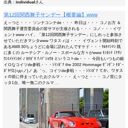
出典：
individual
さん
第12回関西舞子サンデー【概要編】www
え～つと・・・ ソンナコンナde・・・ 昨日は・・・ コノお方 ＆
関西舞子運営委員会の皆サマが主催される・・・ コノ・・・イヴ
ェントwww ハイ、「第12回関西舞子サンデー」にしれっと参加さ
せていただきマシタwww ワタスィは・・・ イヴェント開始時刻で
あるAM8:30ちょうどに会場に訪れたんですケド・・・ﾔﾙｷﾏﾝﾏﾝ 既
に多くの ルーテシア・ルノー・スポールな方々がwww ﾓｼｶｼﾃ ﾐﾅｻﾝ
ｳﾝｴｲｲｲﾝｶｲ ﾉ ｶﾀｶﾞﾀ ﾅﾉﾃﾞｼｮｳｶ というコトde・・・ 今回もいつもの銀
イロなコイツde参戦・・・ｼﾗﾝｶﾞﾅ the 2002 Hommage ｾﾞﾝｾﾞﾝ ﾁｶﾞｰ
ｶﾞﾔ!!Σ(○д○ノ)ノ あ゛っ、コイツde参戦・・・ｼﾗﾝｶﾞﾅ てか、ワタス
ィの前に停まっていたおクルマ・・・ え～つと・・・ コノ世にタ
ッタ1台、唯一無二のクルマ ...