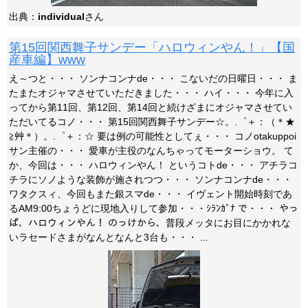
出典：
individual
さん
第15回関西舞子サンデー「ハロウィンやん！」【国
産車編】www
え～つと・・・ ソンナコンナde・・・ こないだの日曜日・・・ ま
たまたオジャマさせていただきました・・・ ハイ・・・ 今年に入
ってから第11回、第12回、第14回と続けざまにオジャマさせてい
ただいてるコノ・・・ 第15回関西舞子サンデー☆。.゜＋：（＊★
≧艸＊）。.゜＋：☆ 要は例の可能性としてぇ・・・ コノotakuppoi
サン主催の・・・ 愛車が主役のなんちゃってモーターショウ。 て
か、今回は・・・ ハロウィンやん！ というコトde・・・ アチラコ
チラにソノような装飾が施されつつ・・・ ソンナコンナde・・・
ワタクスィ、今回もまた銀スマde・・・ イヴェント開始時刻であ
るAM9:00ちょうどに現地入りして参加・・・ｼﾗﾝｶﾞﾅ で・・・ やっ
ぱ、ハロウィンやん！ のっけから、普段メッタにお目にかかれな
いラセードさまがなんとなんと3台も・・・ ...