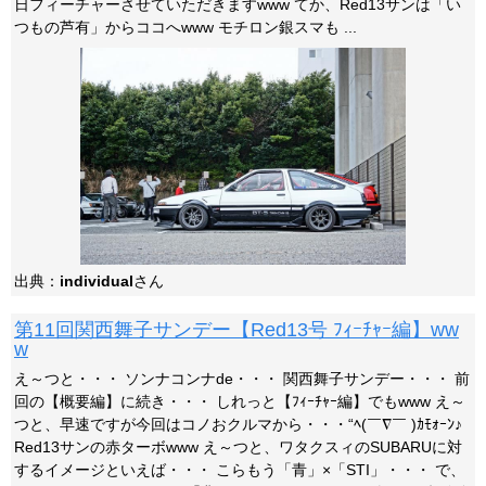
日フィーチャーさせていただきますwww てか、Red13サンは「い
つもの芦有」からココへwww モチロン銀スマも ...
出典：
individual
さん
第11回関西舞子サンデー【Red13号 ﾌｨｰﾁｬｰ編】ww
w
え～つと・・・ ソンナコンナde・・・ 関西舞子サンデー・・・ 前
回の【概要編】に続き・・・ しれっと【ﾌｨｰﾁｬｰ編】でもwww え～
つと、早速ですが今回はコノおクルマから・・・“ﾍ(￣∇￣ )ｶﾓｫｰﾝ♪
Red13サンの赤ターボwww え～つと、ワタクスィのSUBARUに対
するイメージといえば・・・ こらもう「青」×「STI」・・・ で、