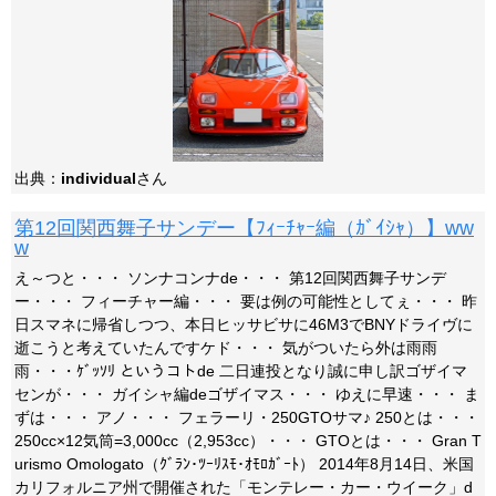
出典：
individual
さん
第12回関西舞子サンデー【ﾌｨｰﾁｬｰ編（ｶﾞｲｼｬ）】ww
w
え～つと・・・ ソンナコンナde・・・ 第12回関西舞子サンデ
ー・・・ フィーチャー編・・・ 要は例の可能性としてぇ・・・ 昨
日スマネに帰省しつつ、本日ヒッサビサに46M3でBNYドライヴに
逝こうと考えていたんですケド・・・ 気がついたら外は雨雨
雨・・・ｹﾞｯｿﾘ というコトde 二日連投となり誠に申し訳ゴザイマ
センが・・・ ガイシャ編deゴザイマス・・・ ゆえに早速・・・ ま
ずは・・・ アノ・・・ フェラーリ・250GTOサマ♪ 250とは・・・
250cc×12気筒=3,000cc（2,953cc）・・・ GTOとは・・・ Gran T
urismo Omologato（ｸﾞﾗﾝ･ﾂｰﾘｽﾓ･ｵﾓﾛｶﾞｰﾄ） 2014年8月14日、米国
カリフォルニア州で開催された「モンテレー・カー・ウイーク」d