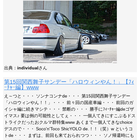
出典：
individual
さん
第15回関西舞子サンデー「ハロウィンやん！」【ﾌｨ
ｰﾁｬｰ編】www
え～つと・・・ ソンナコンナde・・・ 第15回関西舞子サンデー
「ハロウィンやん！！」・・・ 前々回の国産車編・・・ 前回のガ
イシャ編に続きマシテ・・・ 禁断の・・・ 勝手にﾌｨｰﾁｬｰ編deゴザ
イマス♪ 要は例の可能性としてぇ・・・ 一個人てきにすこぶるドス
トライクだったおクルマ群特集www あくまで一個人てきなchoice
デスので・・・ Soco'n'Toco ShicYOLO de.！！（笑）w というコ
トde・・・ まずは、前回も来ておられつつ・・・ ソノ帰還時にも