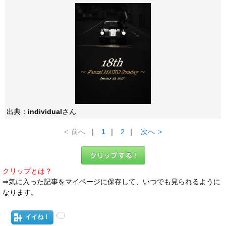
出典：
individual
さん
<
前へ
｜
1
｜
2
｜
次へ
>
クリップとは？
⇒気に入った記事をマイページに保存して、いつでも見られるように
なります。
イイね！