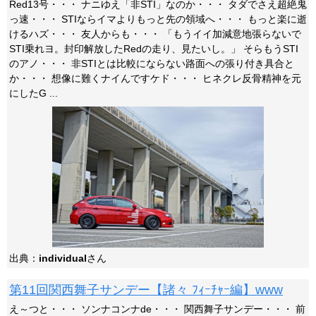
Red13号・・・ ナニゆえ「非STI」なのか・・・ タダでさえ超絶鬼
っ速・・・ STIならイマよりもっと先の領域へ・・・ もっと楽に逝
けるハズ・・・ 友人からも・・・ 「もうイイ加減意地張らないで
STI乗れヨ。封印解放したRedの走り、見たいし。」 そらもうSTI
のアノ・・・ 非STIとは比較にならない路面への張り付き具合と
か・・・ 想像に難くナイんですケド・・・ ヒネクレ反骨精神を元
にしたG ...
出典：
individual
さん
第11回関西舞子サンデー【諸々 ﾌｨｰﾁｬｰ編】www
え～つと・・・ ソンナコンナde・・・ 関西舞子サンデー・・・ 前