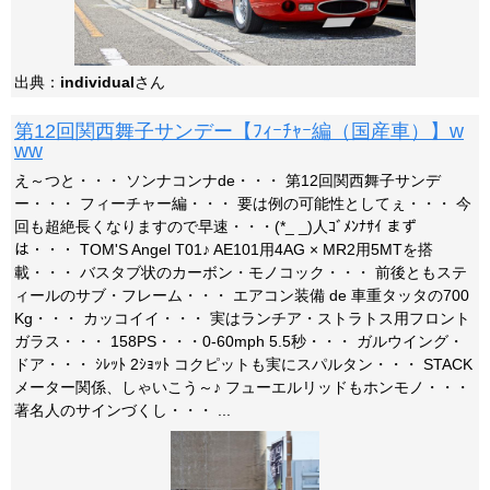
出典：
individual
さん
第12回関西舞子サンデー【ﾌｨｰﾁｬｰ編（国産車）】w
ww
え～つと・・・ ソンナコンナde・・・ 第12回関西舞子サンデ
ー・・・ フィーチャー編・・・ 要は例の可能性としてぇ・・・ 今
回も超絶長くなりますので早速・・・(*_ _)人ｺﾞﾒﾝﾅｻｲ まず
は・・・ TOM'S Angel T01♪ AE101用4AG × MR2用5MTを搭
載・・・ バスタブ状のカーボン・モノコック・・・ 前後ともステ
ィールのサブ・フレーム・・・ エアコン装備 de 車重タッタの700
Kg・・・ カッコイイ・・・ 実はランチア・ストラトス用フロント
ガラス・・・ 158PS・・・0-60mph 5.5秒・・・ ガルウイング・
ドア・・・ ｼﾚｯﾄ 2ｼｮｯﾄ コクピットも実にスパルタン・・・ STACK
メーター関係、しゃいこう～♪ フューエルリッドもホンモノ・・・
著名人のサインづくし・・・ ...