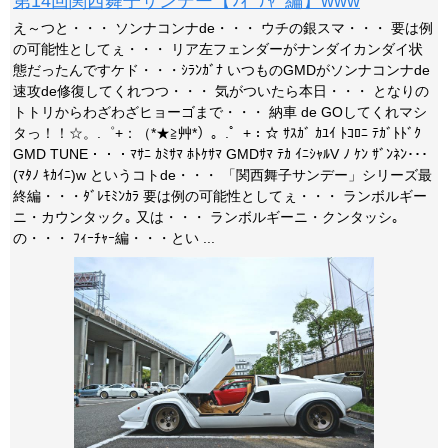
第14回関西舞子サンデー【ﾌｨｰﾁｬｰ編】www
え～つと・・・ ソンナコンナde・・・ ウチの銀スマ・・・ 要は例
の可能性としてぇ・・・ リア左フェンダーがナンダイカンダイ状
態だったんですケド・・・ｼﾗﾝｶﾞﾅ いつものGMDがソンナコンナde
速攻de修復してくれつつ・・・ 気がついたら本日・・・ となりの
トトリからわざわざヒョーゴまで・・・ 納車 de GOしてくれマシ
タっ！！☆。.゜+：（*★≧艸*）。.゜+：☆ ｻｽｶﾞ ｶﾕｲ ﾄｺﾛﾆ ﾃｶﾞﾄﾄﾞｸ
GMD TUNE・・・ﾏｻﾆ ｶﾐｻﾏ ﾎﾄｹｻﾏ GMDｻﾏ ﾃｶ ｲﾆｼｬﾙV ﾉ ｹﾝ ｻﾞﾝﾈﾝ･･･
(ﾏﾀﾉ ｷｶｲﾆ)w というコトde・・・ 「関西舞子サンデー」シリーズ最
終編・・・ﾀﾞﾚﾓﾐﾝｶﾗ 要は例の可能性としてぇ・・・ ランボルギー
ニ・カウンタック｡ 又は・・・ ランボルギーニ・クンタッシ｡
の・・・ ﾌｨｰﾁｬｰ編・・・とい ...