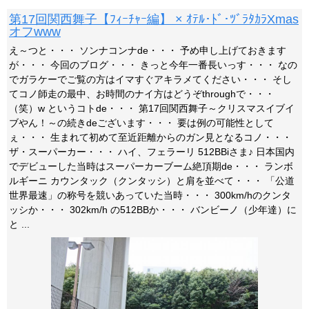
第17回関西舞子【ﾌｨｰﾁｬｰ編】 × ｵﾃﾙ･ﾄﾞ･ﾂﾞﾗﾀｶﾗXmas
オフwww
え～つと・・・ ソンナコンナde・・・ 予め申し上げておきます
が・・・ 今回のブログ・・・ きっと今年一番長いっす・・・ なの
でガラケーでご覧の方はイマすぐアキラメてください・・・ そし
てコノ師走の最中、お時間のナイ方はどうぞthroughで・・・
（笑）w というコトde・・・ 第17回関西舞子～クリスマスイブイ
ブやん！～の続きdeございます・・・ 要は例の可能性として
ぇ・・・ 生まれて初めて至近距離からのガン見となるコノ・・・
ザ・スーパーカー・・・ ハイ、フェラーリ 512BBiさま♪ 日本国内
でデビューした当時はスーパーカーブーム絶頂期de・・・ ランボ
ルギーニ カウンタック（クンタッシ）と肩を並べて・・・ 「公道
世界最速」の称号を競いあっていた当時・・・ 300km/hのクンタ
ッシか・・・ 302km/h の512BBか・・・ バンビーノ（少年達）に
と ...