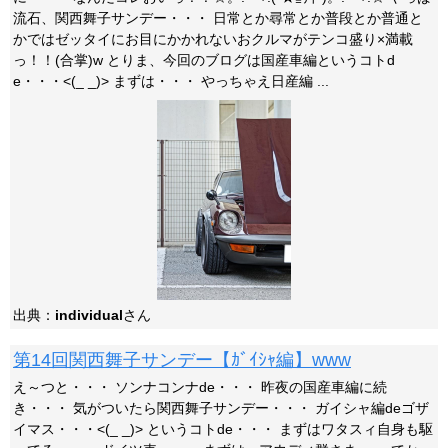
流石、関西舞子サンデー・・・ 日常とか尋常とか普段とか普通と
かではゼッタイにお目にかかれないおクルマがテンコ盛り×満載
っ！！(合掌)w とりま、今回のブログは国産車編というコトd
e・・・<(_ _)> まずは・・・ やっちゃえ日産編 ...
出典：
individual
さん
第14回関西舞子サンデー【ｶﾞｲｼｬ編】www
え～つと・・・ ソンナコンナde・・・ 昨夜の国産車編に続
き・・・ 気がついたら関西舞子サンデー・・・ ガイシャ編deゴザ
イマス・・・<(_ _)> というコトde・・・ まずはワタスィ自身も駆