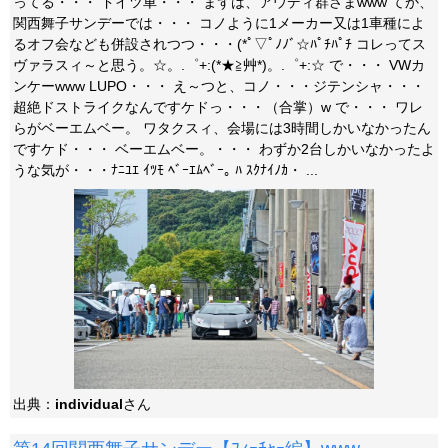
ってる・・・ ドイツ車・・・ まずは、アウディ群さまwww てか、
関西舞子サンデーでは・・・ コノように1メーカー又は1車種によ
るオフ会なども併設されつつ・・・(*ﾟ▽ﾟﾉﾉﾞ☆ﾊﾟﾁﾊﾟﾁ コレってス
ヴァラスィ～と思う。☆。.゜+:(*★≧艸*)。.゜+:☆ で・・・ VWカ
ンケーwww LUPO・・・ え～つと、コノ・・・ジテンシャ・・・
超絶ドストライクなんですケドっ・・・（合掌）w で・・・ ワレ
らがベーエムベー。 ワタクスィ、会場には3時間しかいなかったん
ですケド・・・ ベーエムベー。・・・ わずか2台しかいなかったよ
うな気が・・・ﾅﾆﾕｴ ｲﾂﾓ ﾍﾞｰｴﾑﾍﾞｰ｡ ﾊ ｽｸﾅｲﾉｶ・ ...
出典：
individual
さん