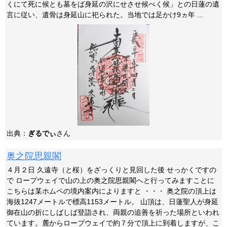
くにて死に候とも墓をば身延の沢にせさせ候べく候」との日蓮の遺
言に従い、遺骨は身延山に祀られた。当地では足かけ9ヵ年 ...
出典：
ぎるでぃ
さん
奥之院思親閣
４月２日 久遠寺（と桜）をざっくりと見回した後 せっかくですの
で ロープウェイで山の上の奥之院思親閣へと行ってみますことに
こちらは某ホムペの境内案内によりますと ・・・ 奥之院の頂上は
海抜1247メートルで標高1153メートル。 山頂は、日蓮聖人が身延
御在山の折にしばしば登詣され、両親の追善を祈った場所といわれ
ています。麓からロープウェイで約７分で頂上に到着しますが、こ