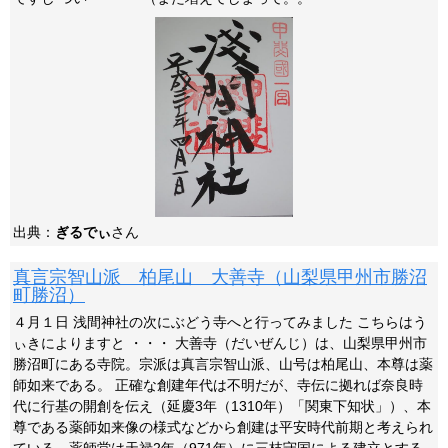
出典：
ぎるでぃ
さん
真言宗智山派 柏尾山 大善寺（山梨県甲州市勝沼
町勝沼）
４月１日 浅間神社の次にぶどう寺へと行ってみました こちらはう
ぃきによりますと ・・・ 大善寺（だいぜんじ）は、山梨県甲州市
勝沼町にある寺院。宗派は真言宗智山派、山号は柏尾山、本尊は薬
師如来である。 正確な創建年代は不明だが、寺伝に拠れば奈良時
代に行基の開創を伝え（延慶3年（1310年）「関東下知状」）、本
尊である薬師如来像の様式などから創建は平安時代前期と考えられ