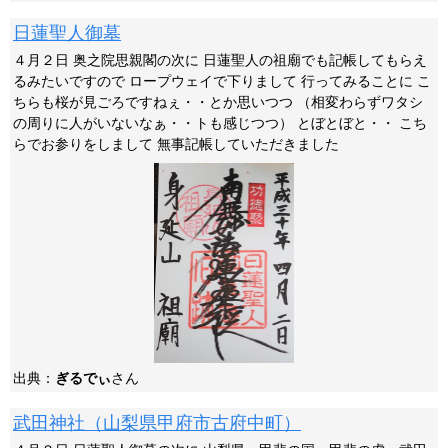
日蓮聖人御墓
４月２日 奥之院思親閣の次に 日蓮聖人の祖廟でも記帳してもらえ
るみたいですので ロープウェイで下りまして 行ってみることに こ
ちらも桜が見ごろですねぇ・・とか思いつつ （相変わらずワタシ
の周りに人がいないなぁ・・トも感じつつ） とぼとぼと・・ こち
らでお参りをしまして 無事記帳していただきました
出典：
ぎるでぃ
さん
武田神社（山梨県甲府市古府中町）