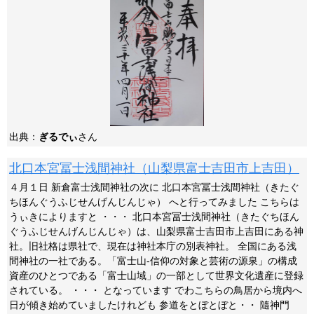
出典：
ぎるでぃ
さん
北口本宮冨士浅間神社（山梨県富士吉田市上吉田）
４月１日 新倉富士浅間神社の次に 北口本宮冨士浅間神社（きたぐ
ちほんぐうふじせんげんじんじゃ） へと行ってみました こちらは
うぃきによりますと ・・・ 北口本宮冨士浅間神社（きたぐちほん
ぐうふじせんげんじんじゃ）は、山梨県富士吉田市上吉田にある神
社。旧社格は県社で、現在は神社本庁の別表神社。 全国にある浅
間神社の一社である。「富士山-信仰の対象と芸術の源泉」の構成
資産のひとつである「富士山域」の一部として世界文化遺産に登録
されている。 ・・・ となっています でわこちらの鳥居から境内へ
日が傾き始めていましたけれども 参道をとぼとぼと・・ 隨神門