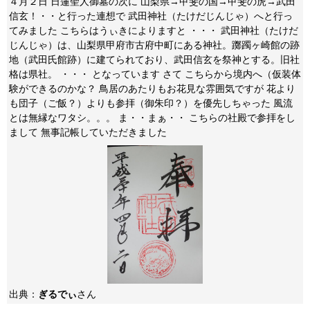
４月２日 日蓮聖人御墓の次に 山梨県→甲斐の国→甲斐の虎→武田
信玄！・・と行った連想で 武田神社（たけだじんじゃ）へと行っ
てみました こちらはうぃきによりますと ・・・ 武田神社（たけだ
じんじゃ）は、山梨県甲府市古府中町にある神社。躑躅ヶ崎館の跡
地（武田氏館跡）に建てられており、武田信玄を祭神とする。旧社
格は県社。 ・・・ となっています さて こちらから境内へ（仮装体
験ができるのかな？ 鳥居のあたりもお花見な雰囲気ですが 花より
も団子（ご飯？）よりも参拝（御朱印？）を優先しちゃった 風流
とは無縁なワタシ。。。 ま・・まぁ・・ こちらの社殿で参拝をし
まして 無事記帳していただきました
出典：
ぎるでぃ
さん