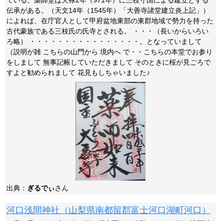
ている。薬師堂は天禄2年（971年）に三枝守国による建立とする
伝承がある。（天文14年（1545年）「大善寺諸堂建立炎上記」）
によれば、在庁官人として甲府盆地東部の東郡地域で勢力を持った
古代豪族である三枝氏の氏寺とされる。 ・・・（長いからいろい
ろ略） ・・・・・・・・・・・・・・・・。となっていまして
（説明が雑 こちらの山門から 境内へ で・・こちらの本堂でお参り
をしまして 無事記帳していただきまして そのときに桜が見ごろで
すよと勧められまして 花見もしちゃいました♪
出典：
ぎるでぃ
さん
河口浅間神社（山梨県南都留郡富士河口湖町河口）