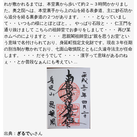
れが敷かれるまでは、本堂裏から歩いて約２～３時間かかりまし
た。奥之院へは、本堂裏手から上の山を経る表参道、主に妙石坊か
ら追分を経る裏参道の２つがあります。 ・・・ となっていまし
て・・ いつもの様にとぼとぼと。。 やっぱり石段と・・ 仁王門を
通り抜けまして こちらの祖師堂でお参りをしまして・・・ 再び某
ホムペのによりますと ・・・ 思親閣祖師堂は“親を思うお堂”とい
う意味で名付けられており、身延町指定文化財です。現在３年任期
の別当制が敷かれており、七面山敬慎院とともに久遠寺法主が任命
します。 ・・・ だそうでして ・・・・漢字って意味があるのね
ぇ・・とか普段なぁんにも考えてい ...
出典：
ぎるでぃ
さん