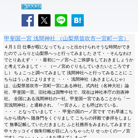
甲斐国一宮 浅間神社 （山梨県笛吹市一宮町一宮）
４月１日 仕事が暇になってちょっと出かけられそうな時間ができ
たので ふらりと山梨県へっと行ってみました さて・・そんなわけ
でとりあえず・・・最初に一ノ宮へとご挨拶をしておきましょうか
と考えてみまして・・ （一ノ宮めぐりもしていきたいところです
し） ちょこっと調べてみまして 浅間神社へと行ってみることに こ
ちらはうぃきによりますと ・・・ 浅間神社（あさまじんじゃ）
は、山梨県笛吹市一宮町一宮にある神社。式内社（名神大社）論
社、甲斐国一宮。旧社格は国幣中社で、現在は神社本庁の別表神
社。 全国にある浅間神社の一社。甲斐国一宮であることから「一
宮浅間神社」と通称され、「一宮さん」とも呼ばれている。
・・・ となっていまして・・ 甲斐の国の一ノ宮です でわ早速こち
らから境内へ 随身門をくぐりまして こちらの拝殿で参拝をしまし
て 無事記帳していただきました ふと社務所をみまわしてみますと
中々カッコイイ御朱印帳が目に入っちゃったり せっかくの一ノ宮
ですし つい・・・・（また増えてしまって。。