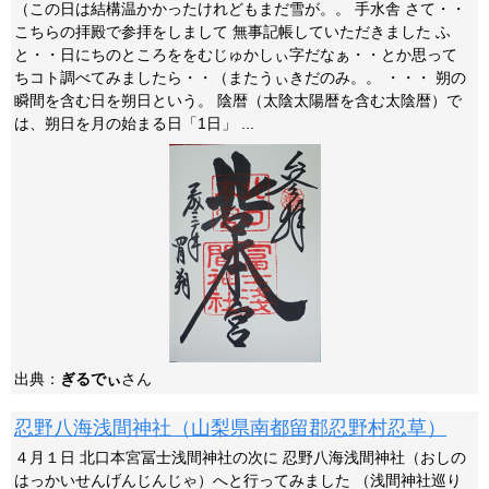
（この日は結構温かかったけれどもまだ雪が。。 手水舎 さて・・
こちらの拝殿で参拝をしまして 無事記帳していただきました ふ
と・・日にちのところををむじゅかしぃ字だなぁ・・とか思って
ちコト調べてみましたら・・（またうぃきだのみ。。 ・・・ 朔の
瞬間を含む日を朔日という。 陰暦（太陰太陽暦を含む太陰暦）で
は、朔日を月の始まる日「1日」 ...
出典：
ぎるでぃ
さん
忍野八海浅間神社（山梨県南都留郡忍野村忍草）
４月１日 北口本宮冨士浅間神社の次に 忍野八海浅間神社（おしの
はっかいせんげんじんじゃ）へと行ってみました （浅間神社巡り