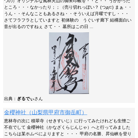
つの）オリジナルな風林火山の御朱印帳を・・と・・ うかがった
ところ・・・なかったり；；（売り切れっぽい？ (つд⊂) まぁ・・
うん・・そんなこともあるさね・・そういえば月曜ですし・・・
さてフラフラとしていますと 初体験の うぐいす廊下 結構面白い
音が出るのですねぇ さて・・ 墓所はこの日 ...
出典：
ぎるでぃ
さん
金櫻神社（山梨県甲府市御岳町）
恵林寺の次に 積翠寺（せきすいじ）に行ってみたけれども生憎ご
不在でして 金櫻神社（かなざくらじんじゃ）へと行ってみました
こちらは某ホムペによりますと ・・・ 甲府の名勝、昇仙峡を登り