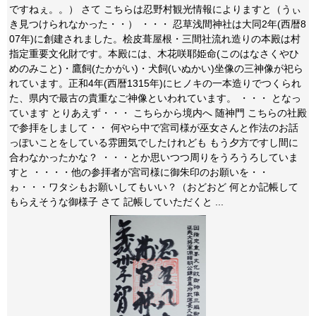
ですねぇ。。） さて こちらは忍野村観光情報によりますと（うぃ
き見つけられなかった・・） ・・・ 忍草浅間神社は大同2年(西暦8
07年)に創建されました。桧皮葺屋根・三間社流れ造りの本殿は村
指定重要文化財です。本殿には、木花咲耶姫命(このはなさくやひ
めのみこと)・鷹飼(たかがい)・犬飼(いぬかい)坐像の三神像が祀ら
れています。正和4年(西暦1315年)にヒノキの一本造りでつくられ
た、県内で最古の貴重なご神像といわれています。 ・・・ となっ
ています とりあえず・・・ こちらから境内へ 随神門 こちらの社殿
で参拝をしまして・・ 何やら中で宮司様が巫女さんと作法のお話
っぽいことをしている雰囲気でしたけれども もう夕方ですし間に
合わなかったかな？ ・・・とか思いつつ周りをうろうろしていま
すと ・・・・他の参拝者が宮司様に御朱印のお願いを・・
ゎ・・・ワタシもお願いしてもいい？（おどおど 何とか記帳して
もらえそうな御様子 さて 記帳していただくと ...