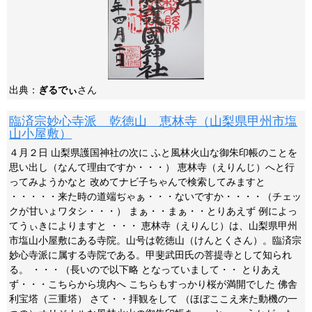
出典：
ぎるでぃ
さん
臨済宗妙心寺派 乾徳山 恵林寺（山梨県甲州市塩
山小屋敷）
４月２日 山梨県護国神社の次に ふと風林火山な御朱印帳のことを
思い出し（なんて理由ですか・・・） 恵林寺（えりんじ）へと行
ってみようかなと 改めてナビ子ちゃんで検索してみますと
・・・・・来た時の道端ぢゃぁ・・・ないですか・・・・（チェッ
クが甘いょワタシ・・・） まぁ・・まぁ・・とりあえず 例によっ
てうぃきによりますと ・・・ 恵林寺（えりんじ）は、山梨県甲州
市塩山小屋敷にある寺院。山号は乾徳山（けんとくさん）。臨済宗
妙心寺派に属する寺院である。甲斐武田氏の菩提寺として知られ
る。 ・・・（長いので以下略 となっていまして・・ とりあえ
ず・・・こちらから境内へ こちらもすっかり桜が満開でした 佛舎
利宝塔（三重塔） さて・・拝観をして （ほぼここえ来た動機の一