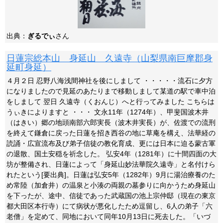
出典：
ぎるでぃ
さん
日蓮宗総本山 身延山 久遠寺（山梨県南巨摩郡身
延町身延）
４月２日 忍野八海浅間神社を後にしまして ・・・・・流石に夕方
になりましたので見延のあたりまで移動しまして某道の駅で車中泊
をしまして 翌日 久遠寺（くおんじ）へと行ってみました こちらは
うぃきによりますと ・・・ 文永11年（1274年）、甲斐国波木井
（はきい）郷の地頭南部六郎実長（波木井実長）が、佐渡での流刑
を終えて鎌倉に戻った日蓮を招き西谷の地に草庵を構え、法華経の
読誦・広宣流布及び弟子信徒の教化育成、更には日本に迫る蒙古軍
の退散、国土安穏を祈念した。 弘安4年（1281年）に十間四面の大
坊が整備され、日蓮によって「身延山妙法華院久遠寺」と名付けら
れたという[要出典]。日蓮は弘安5年（1282年）9月に湯治療養のた
め常陸（加倉井）の温泉と小湊の両親の墓参りに向かうため身延山
を下ったが、途中、信徒であった武蔵国の池上宗仲邸（現在の東京
都大田区本行寺）にて病状が悪化したため逗留し、6人の弟子「六
老僧」を定めて、同地において同年10月13日に死去した。「いづ