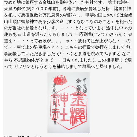
つめた地に鎮座する金峰山を御神体とした神社です。 第十代崇神
天皇の御代(約２０００年前)、各地に疫病が蔓延した折、諸国に神
を祀って悪疫退散と万民息災の祈願をし、甲斐の国においては金峰
山山頂に御祭神である少彦名命（すくなひこなのみこと）を祀った
のが当社の起源となります。 ・・・ となっています 途中に中々の
趣もある 山道を通ったりもしまして 一応到着(^^♪ でわさっそく 参
道を・・・・って石段が。。。 ゃ・・疲れて足が上がらな・・ の
で・・車で上の駐車場へ＾＾； こちらの拝殿で参拝をしまして 無
事記帳していただきました が・・ふと参道を眺めてみますと なに
やら 不思議物体が？ さて・・日もくれましたし この後甲府まで戻
って ガソリンとほうとうを補給しまして群馬へと帰りました。