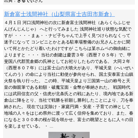
出典：
ぎるでぃ
さん
新倉富士浅間神社（山梨県富士吉田市新倉）
４月１日 河口浅間神社の次に新倉富士浅間神社（あらくらふじせ
んげんじんじゃ） へと行ってみました 浅間神社巡り状態な気配で
すが ・・・・まぁ・・ナビ子ちゃんで上手く見つけられなくって
迷子になって コンビニとかとある駐車場整備のお兄さんとかに聞
いて何とかたどり着いたわけですが こちらは某ホムペの御由緒に
よりますと ・・・ 当社の創建は慶雲３年（西暦７０５年）で、甲
斐国八代郡荒倉郷の氏神としてお祀りしたものである。 大同２年
（西暦８０７年）には富士山の大噴火があり、平城天皇（へいぜい
てんのう）の命により当社に勅使が参向せられ、国土安泰富士山鎮
火祭を執り行った。 この時、平城天皇より三国第一山の称号と天
皇の御親筆である勅額・破魔宝面・金幣が奉納された。 戦国時代
には武田信玄の父・信虎が北条氏との戦にあたり、境内地である新
倉山に陣をとり、当社で戦勝を祈願し勝利したことにより、刀を奉
納された。 現在では災除け・家庭円満・安産・子育ての神として
地域の人々をはじめ県外に渡って広く信仰を集めており、また、春
になると３００本の桜が花を咲かせ、富士の眺望とともに人々の目
を楽しませている。 ・ ...