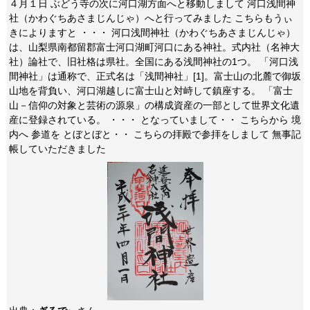
４月１日 ぶどう寺の次に河口湖方面へと移動しまして 河口浅間神
社（かわぐちあさまじんじゃ）へと行ってみました こちらもうぃ
きによりますと ・・・ 河口浅間神社（かわぐちあさまじんじゃ）
は、山梨県南都留郡富士河口湖町河口にある神社。式内社（名神大
社）論社で、旧社格は県社。全国にある浅間神社の1つ。 「河口浅
間神社」は通称で、正式名は「浅間神社」[1]。富士山の北麓で御坂
山地を背負い、河口湖越しに富士山と対峙して鎮座する。 「富士
山－信仰の対象と芸術の源泉」の構成資産の一部として世界文化遺
産に登録されている。 ・・・ となっていまして・・ こちらから 境
内へ 参道を とぼとぼと・・ こちらの拝殿で参拝をしまして 無事記
帳していただきました