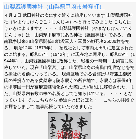
山梨縣護國神社（山梨県甲府市岩窪町）
４月２日 武田神社の次にすぐ近くに鎮座しています 山梨県護国神
社（やまなしけんごこくじんじゃ）へと行ってみました こちらは
うぃきによりますと ・・・ 山梨縣護國神社（やまなしけんごこく
じんじゃ）は、山梨県甲府市にある神社（護国神社）である。 西
南戦争以来の山梨県関係の戦没軍人・軍属の戦死者25039柱を祀
る。 明治12年（1879年）、招魂社として市内太田町に建立された
のに始まる。昭和17年（1942年）に現在地に遷座し、昭和19年（1
944年）、山梨縣護國神社に改称した。戦後の一時期、山梨宮に改
称していた。現在「山梨宮」は、山梨県出身の殉職自衛官などを祀
る摂社の名前になっている。 現鎮座地である岩窪は甲府藩主柳沢
氏の菩提寺である黄檗宗寺院永慶寺の所在地で、永慶寺は享保9年
の甲斐国一円が幕府直轄領化された際に大和郡山に移転された。ま
た、山梨県内有数の桜の名所としても知られている。 ・・・ とな
っています でゎこちらから 参道をとぼとぼと・・ こちらの拝殿で
参拝をしまして 無事記帳していただきました