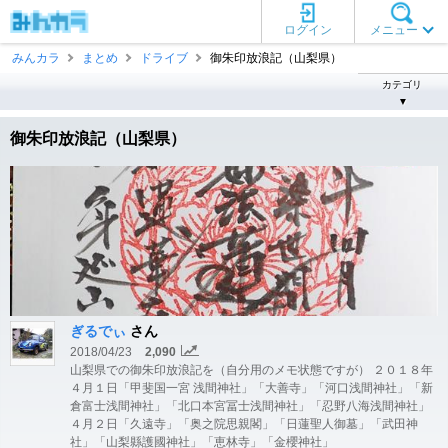
ログイン
メニュー
みんカラ
まとめ
ドライブ
御朱印放浪記（山梨県）
カテゴリ
▼
御朱印放浪記（山梨県）
ぎるでぃ
さん
2018/04/23
2,090
山梨県での御朱印放浪記を（自分用のメモ状態ですが） ２０１８年
４月１日「甲斐国一宮 浅間神社」「大善寺」「河口浅間神社」「新
倉富士浅間神社」「北口本宮冨士浅間神社」「忍野八海浅間神社」
４月２日「久遠寺」「奥之院思親閣」「日蓮聖人御墓」「武田神
社」「山梨縣護國神社」「恵林寺」「金櫻神社」