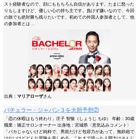
スト経験者なので、顔にももちろん自信があります。たまに怒った
りもしますけど、優しい心の持ち主です。負けず嫌いなので、今回
の旅でも絶対勝ち残りたいです。初めての外国人参加者として、他
の参加者とは ...
出典：
マリアローザ
さん
バチェラー・ジャパン３を大胆予想②
「恋の休暇はもう終わり」庄子 智愉（しょうじ ちゆ） 年齢：30歳
職業：矯正サロンオーナー 出身地：宮城県〈意気込みコメント〉
「バカじゃないけど純粋で、男前だけど包容力があって、無鉄砲で
はないけどどんな冒険も楽しめる。これまで培った人間力はそんじ