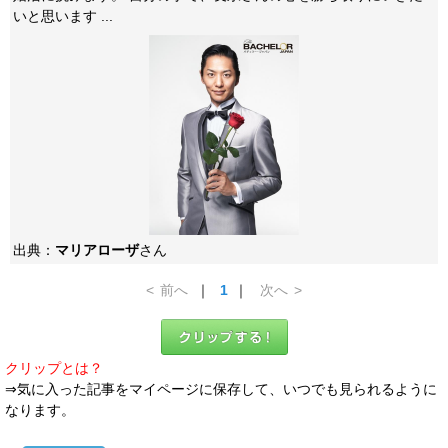
いと思います ...
出典：
マリアローザ
さん
<
前へ
｜
1
｜
次へ
>
クリップとは？
⇒気に入った記事をマイページに保存して、いつでも見られるように
なります。