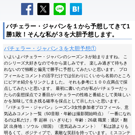
バチェラー・ジャパンを１から予想してきて1
勝1敗！そんな私が３を大胆予想します。
バチェラー・ジャパン３を大胆予想①
いよいよバチェラー・ジャパンのシーズン３が始まりますね。 こ
のシリーズ大好きなので今から楽しみです。 楽しみ過ぎて待ちき
れないので独断と偏見で勝手に予想してみたいと思います。 プロ
フィールとコメントの活字だけでは伝わりにくいから名前のところ
にビデオ紹介をリンクしました。 それも参考に１００点満点で採
点してみたいと思います。 最初に書いたのが私がバチェラーだっ
たらの妄想採点で２番目がバチェラーの性格と番組として美味しい
かを加味して生き残る確率を採点として示したいと思います。
『バチェラー・ジャパン』シーズン3女性参加者プロフィール、意
気込みコメント一覧（50音順・年齢は撮影開始時点）「一番になれ
るのは私だけ」李 起林（い ぎりむ） 年齢：26歳 職業：通訳・翻
訳 出身地：ソウル（韓国）〈意気込みコメント〉 「私は誰よりも
明るくて、ポジティブで、素敵な笑顔を持っています。ミスコンテ