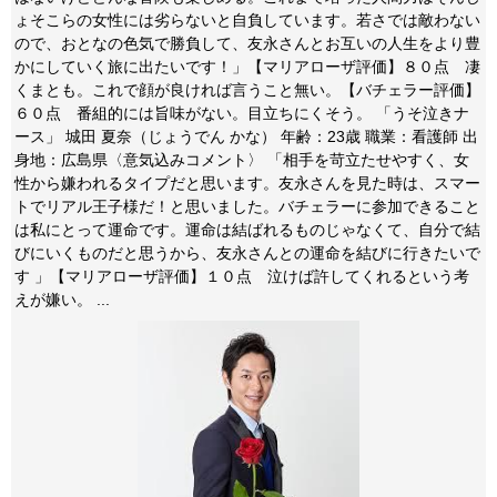
ょそこらの女性には劣らないと自負しています。若さでは敵わない
ので、おとなの色気で勝負して、友永さんとお互いの人生をより豊
かにしていく旅に出たいです！」【マリアローザ評価】８０点 凄
くまとも。これで顔が良ければ言うこと無い。【バチェラー評価】
６０点 番組的には旨味がない。目立ちにくそう。 「うそ泣きナ
ース」 城田 夏奈（じょうでん かな） 年齢：23歳 職業：看護師 出
身地：広島県〈意気込みコメント〉 「相手を苛立たせやすく、女
性から嫌われるタイプだと思います。友永さんを見た時は、スマー
トでリアル王子様だ！と思いました。バチェラーに参加できること
は私にとって運命です。運命は結ばれるものじゃなくて、自分で結
びにいくものだと思うから、友永さんとの運命を結びに行きたいで
す 」【マリアローザ評価】１０点 泣けば許してくれるという考
えが嫌い。 ...