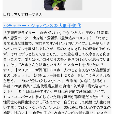
出典：
マリアローザ
さん
バチェラー・ジャパン３を大胆予想③
「妄想恋愛ライター」 永合 弘乃（なごう ひろの） 年齢：27歳 職
業：恋愛ライター 出身地：愛媛県〈意気込みコメント〉 「わがま
まで素直な性格で、前向きですが打たれ弱いタイプ。仕事柄たくさ
んのカップルを取材しましたが、恋のときめき以上の感覚がわから
ず、それにずっと悩んできました。この旅を通して友永さんと向き
合うことで、愛とは何か自分なりの答えを見つけたいと思っていま
す。そして友永さんと結婚という人生のスタートを切りたいで
す！」【マリアローザ評価】３０点 人のこと言えないが妄想過ぎ
るのはチョット。【バチェラー評価】２０点 割と早く落とされる
と思う。 「強いだけの女じゃないの」 野原 遥（のはら はるか）
年齢：28歳 職業：広告代理店広報 出身地：茨城県〈意気込みコメ
ント〉 「見た目は派手ですが、中身は家庭的で愛情深いタイプ。
ミス・ユニバースに参加していた時は毎日が修羅場だったので、女
性同士の共同生活が少し不安ですが、自分にとって結婚は人生にお
いて無くてはならないものだと思い、30代を目前に初めての本気の
婚活に挑みます。 自分の手で、友永さんの心を勝ち取りにいきた