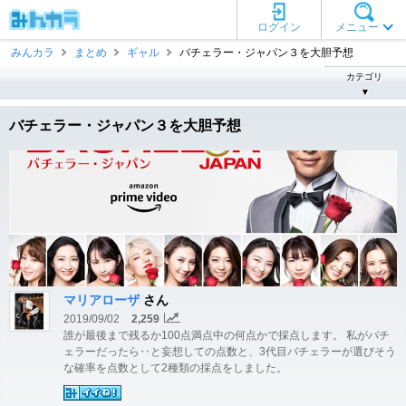
ログイン
メニュー
みんカラ
まとめ
ギャル
バチェラー・ジャパン３を大胆予想
カテゴリ
▼
バチェラー・ジャパン３を大胆予想
マリアローザ
さん
2019/09/02
2,259
誰が最後まで残るか100点満点中の何点かで採点します。 私がバチ
ェラーだったら‥と妄想しての点数と、3代目バチェラーが選びそう
な確率を点数として2種類の採点をしました。