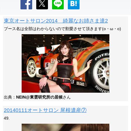
東京オートサロン2014 綺麗なお姉さま達2
ブース名は全部はわからないので割愛させて頂きます(o・ω・o)
出典：
NEIN@東雲研究所の居候
さん
20140111オートサロン 尾根遺産⑦
49.