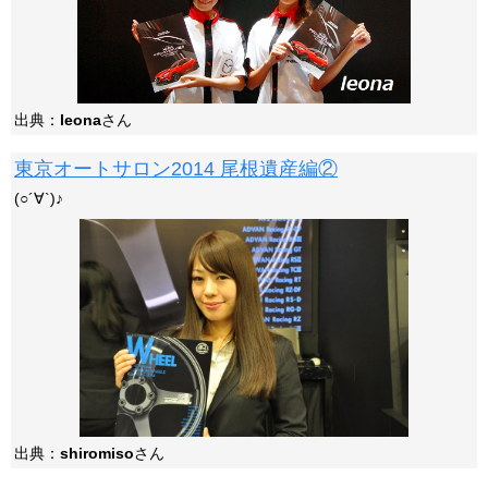
出典：
leona
さん
東京オートサロン2014 尾根遺産編②
(○´∀`)♪
出典：
shiromiso
さん