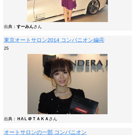
出典：
すーみん
さん
東京オートサロン2014 コンパニオン編④
25
出典：
ＨΛＬ＠ＴＡＫＡ
さん
オートサロンの一部 コンパニオン