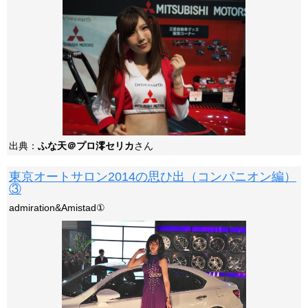
出典：
ふな天＠プロ澪セリカ
さん
東京オートサロン2014の思ひ出（コンパニオン編）
③
admiration&Amistad①