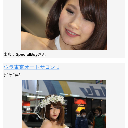
出典：
SpecialBoy
さん
ウラ東京オートサロン 1
(*ﾟ∀ﾟ)=3